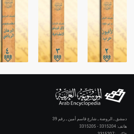
دمشق ـ الروضة ـ شارع قاسم أمين ـ رقم 39
هاتف: 3315204 - 3315205
فاكس: 3315207