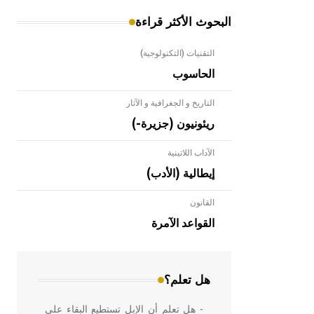
البحوث الأكثر قراءة
التقنيات (التكنولوجية)
الحاسوب
التاريخ و الجغرافية و الآثار
ريئونيون (جزيرة-)
الآداب اللاتينية
إيطالية (الأدب)
القانون
- هل تعلم أن الأبلق نوع من الفنون
الهندسية التي ارتبطت بالعمارة الإسلامية
القواعد الآمرة
في بلاد الشام ومصر خاصة، حيث يحرص
المعمار على بناء مداميكه وخاصة في
الواجهات
هل تعلم؟
- هل تعلم أن الإبل تستطيع البقاء على