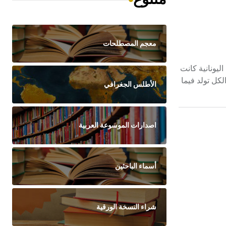
معجم المصطلحات
تراسل الحواس الرمز والرمزية وتراسل الحواس، مجموعة من المفهومات التي تنحدر من المعنى الأصلي لكلم «رمز». إن كلمة symbolon اليونانية كانت
كل تولد فيما
الأطلس الجغرافي
اصدارات الموسوعة العربية
أسماء الباحثين
شراء النسخة الورقية