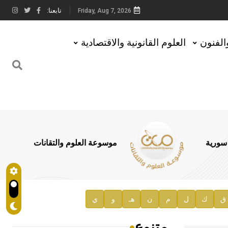
تابعنا:
Friday, Aug 7, 2026
والفنون
العلوم القانونية والاقتصادية
 سورية
موسوعة العلوم والتقانات
ق
ك
ل
م
ن
هـ
و
ي
متنوع