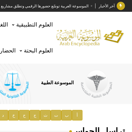
آخر الأخبار
الموسوعة العربية توسّع حضورها الرقمي وتطلق مشاريع معرف
فوز الأستاذ الدكتور وليد محمد السراقبي بجائزة كتارا ل
العلوم التطبيقية
اللغ
جائزة مجمع الملك سلمان العالمي للغة العربية 2025
الأستاذ إياد خالد الطباع مدير عام لهيئة الموسوعة العربية
العلوم البحتة
الحضارة
السيد محمد ياسين صالح وزيرا للثقافة
صدور المجلد الثامن من موسوعة الآثار في سورية
توصيات مجلس الإدارة
الموسوعة الطبية
صدور المجلد السابع من موسوعة الآثار في سورية
صدور المجلد الثامن عشر من الموسوعة الطبية
إعلان..
أ
ب
ت
ث
ج
ح
خ
د
دار الفكر الموزع الحصري لمنشورات هيئة الموسوعة العرب
تراسل الحواس