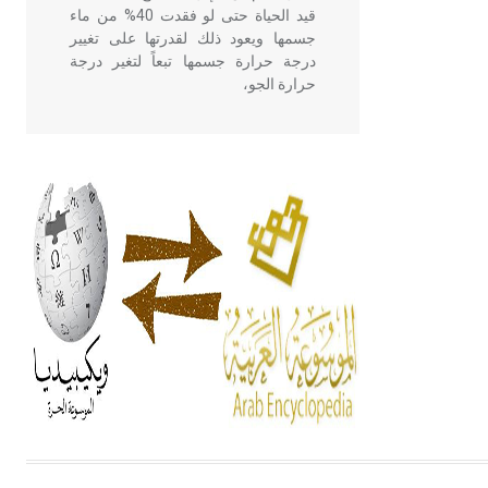
قيد الحياة حتى لو فقدت 40% من ماء
جسمها ويعود ذلك لقدرتها على تغيير
درجة حرارة جسمها تبعاً لتغير درجة
حرارة الجو،
- هل تعلم أن أبقراط كتب في الطب
أربعة مؤلفات هي: الحكم، الأدلة، تنظيم
التغذية، ورسالته في جروح الرأس.
ويعود له الفضل بأنه حرر الطب من
الدين والفلسفة.
- هل تعلم أن المرجان إفراز حيواني
يتكون في البحر ويتركب من مادة
كربونات الكلسيوم، وهو أحمر أو شديد
الحمرة وهو أجود أنواعه، ويمتاز بكبر
الحجم ويسمى الش
هل تعلم أن الأبسيد كلمة فرنسية اللفظ