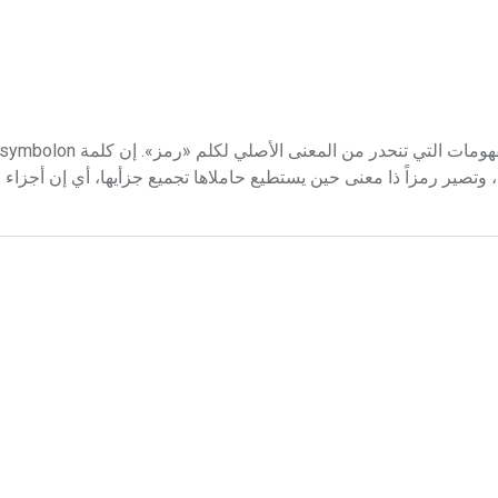
صير رمزاً ذا معنى حين يستطيع حاملاها تجميع جزأيها، أي إن أجزاء ال