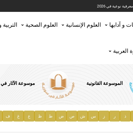
ية نوعية في 2026
تحقيق المخطوطات في العاصمة القطرية الدوحة
ات و آدابها
العلوم الإنسانية
العلوم الصحية
التربية 
 العربية
الموسوعة القانونية
موسوعة الآثار في
ذ
ر
ز
س
ش
ص
ض
ط
ظ
ع
غ
ف
ية