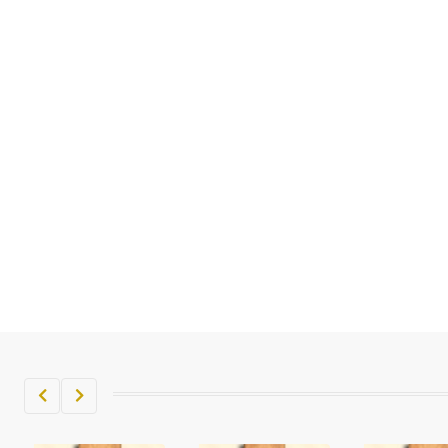
تم اعتمادها مصطلحاً أثرياً يستخدم في
العمارة عموماً وفي العمارة الدينية
الخاصة بالكنائس خصوصاً، وفي
الإنكليزية أب
- هل تعلم أن أبجر Abgar اسم معروف
جيداً يعود إلى عدد من الملوك الذين
حكموا مدينة إديسا (الرها) من أبجر الأول
وحتى التاسع، وهم ينتسبون إلى أسرة
أوسروين
- هل تعلم أن الأبجدية الكنعانية تتألف من
/22/ علامة كتابية sign تكتب منفصلة
غير متصلة، وتعتمد المبدأ الأكوروفوني،
حيث تقتصر القيمة الصوتية للعلامة الك