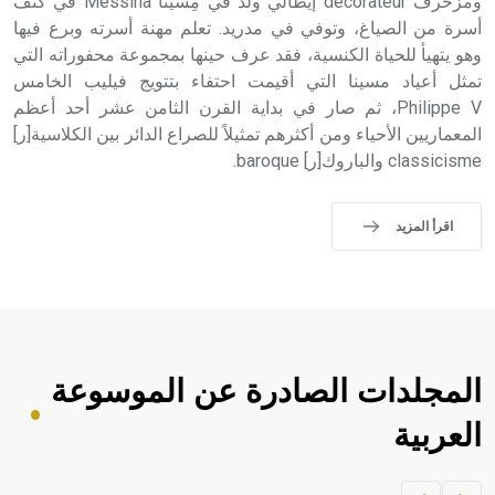
ومزخرف décorateur إيطالي ولد في مِسّينا Messina في كنف
أسرة من الصياغ، وتوفي في مدريد. تعلم مهنة أسرته وبرع فيها
وهو يتهيأ للحياة الكنسية، فقد عرف حينها بمجموعة محفوراته التي
تمثل أعياد مسينا التي أقيمت احتفاء بتتويج فيليب الخامس
Philippe V، ثم صار في بداية القرن الثامن عشر أحد أعظم
المعماريين الأحياء ومن أكثرهم تمثيلاً للصراع الدائر بين الكلاسية[ر]
classicisme والباروك[ر] baroque.
اقرأ المزيد
المجلدات الصادرة عن الموسوعة
العربية