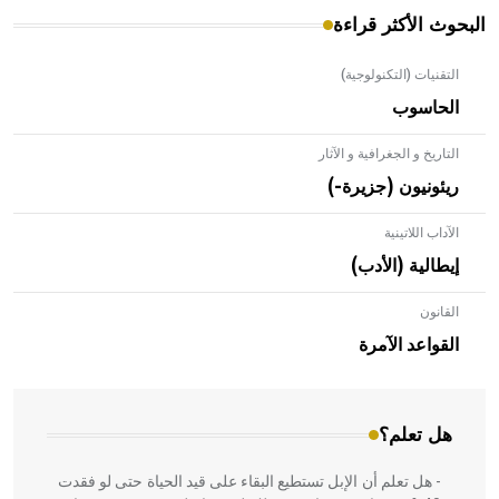
البحوث الأكثر قراءة
التقنيات (التكنولوجية)
الحاسوب
التاريخ و الجغرافية و الآثار
ريئونيون (جزيرة-)
الآداب اللاتينية
إيطالية (الأدب)
القانون
- هل تعلم أن الأبلق نوع من الفنون الهندسية التي ارتبطت
بالعمارة الإسلامية في بلاد الشام ومصر خاصة، حيث يحرص
القواعد الآمرة
المعمار على بناء مداميكه وخاصة في الواجهات
هل تعلم؟
- هل تعلم أن الإبل تستطيع البقاء على قيد الحياة حتى لو فقدت