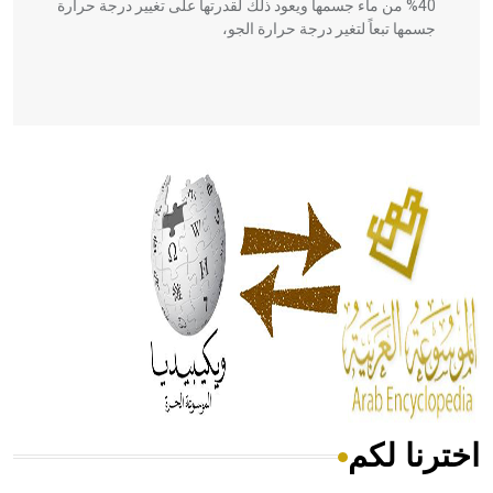
40% من ماء جسمها ويعود ذلك لقدرتها على تغيير درجة حرارة
جسمها تبعاً لتغير درجة حرارة الجو،
- هل تعلم أن أبقراط كتب في الطب أربعة مؤلفات هي:
الحكم، الأدلة، تنظيم التغذية، ورسالته في جروح الرأس. ويعود
له الفضل بأنه حرر الطب من الدين والفلسفة.
- هل تعلم أن المرجان إفراز حيواني يتكون في البحر ويتركب
من مادة كربونات الكلسيوم، وهو أحمر أو شديد الحمرة وهو
أجود أنواعه، ويمتاز بكبر الحجم ويسمى الش
اخترنا لكم
هل تعلم أن الأبسيد كلمة فرنسية اللفظ تم اعتمادها مصطلحاً