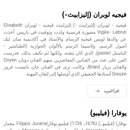
أثرياً يستخدم في العمارة عموماً وفي العمارة الدينية الخاصة
بالكنائس خصوصاً، وفي الإنكليزية أب
فيجيه لوبران (إليزابيث-)
ڤيجيه - لوبران (إليزابيث -) إليزابيث ڤيجيه - لوبران Elisabeth
Vigée- Lebrun مصورة فرنسية ولدت وتوفيت في باريس. أخذت
عن والدها لويس فيجيه الرسام والأستاذ في أكاديمية سان ليك
- هل تعلم أن أبجر Abgar اسم معروف جيداً يعود إلى عدد من
الملوك الذين حكموا مدينة إديسا (الرها) من أبجر الأول وحتى
أصول الرسم، ولاسيما الرسم بالألوان الحوارية (الطباشير -
التاسع، وهم ينتسبون إلى أسرة أوسروين
الباستل pastel)، الذي كان يتقنه، ولكنها لم تكتف بذلك، فدرست
الفن على عدد من الفنانين المعاصرين منهم الفنان دويان Doyen
والفنان بريار Briard، وكانت ترى في الفنان جان باتيست غروز
Greuze أستاذها الحقيقي الذي أوصلها إلى إتقان المهنة.
- هل تعلم أن الأبجدية الكنعانية تتألف من /22/ علامة كتابية
sign تكتب منفصلة غير متصلة، وتعتمد المبدأ الأكوروفوني،
اقرأ المزيد
حيث تقتصر القيمة الصوتية للعلامة الك
يوفارا (فيليبو)
يوڤارا (فيليبو ـ) (1676ـ 1736) فيليبو يوڤاراFilippo Juvarra معمار