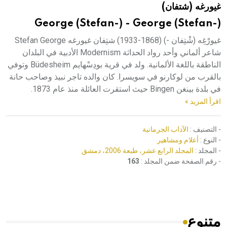
غيورغه (شتفان)
هيئة الموسوعة العربية تطلق موسوعات جديدة في عام 2026
George (Stefan-) - George (Stefan-)
غيورْغِه (شْتِفان -) (1868-1933) شتِفان غيورغه Stefan George
شاعر ألماني وأحد رواد الحداثة Modernism الأدبية في البلدان
الناطقة باللغة الألمانية. ولد في قرية بودِسْهايم Büdesheim وتوفي
بالقرب من لوكارنو في سويسرا. كان والده تاجر نبيذ وصاحب حانة
في بلدة بينغن Bingen حيث استقرت العائلة منذ عام 1873.
اقرأ المزيد »
- التصنيف :
الآداب الجرمانية
- النوع :
أعلام ومشاهير
- المجلد :
المجلد الرابع عشر، طبعة 2006، دمشق
- رقم الصفحة ضمن المجلد :
163
متنوع