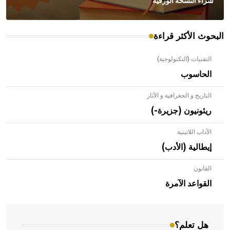
شراء النسخة الورقية
البحوث الأكثر قراءة
التقنيات (التكنولوجية)
الحاسوب
التاريخ و الجغرافية و الآثار
ريئونيون (جزيرة-)
الآداب اللاتينية
إيطالية (الأدب)
القانون
- هل تعلم أن الأبلق نوع من الفنون الهندسية التي ارتبطت
بالعمارة الإسلامية في بلاد الشام ومصر خاصة، حيث يحرص
القواعد الآمرة
المعمار على بناء مداميكه وخاصة في الواجهات
هل تعلم؟