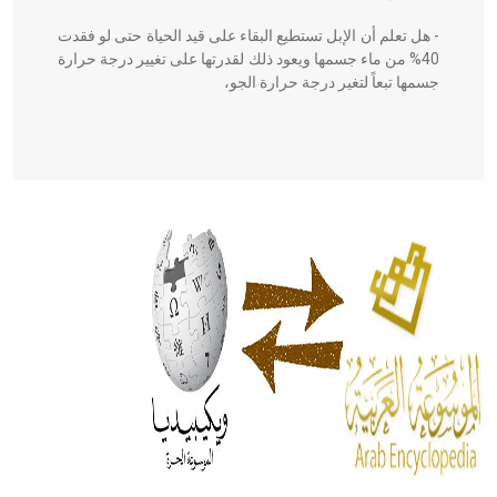
- هل تعلم أن الإبل تستطيع البقاء على قيد الحياة حتى لو فقدت
40% من ماء جسمها ويعود ذلك لقدرتها على تغيير درجة حرارة
جسمها تبعاً لتغير درجة حرارة الجو،
- هل تعلم أن أبقراط كتب في الطب أربعة مؤلفات هي:
الحكم، الأدلة، تنظيم التغذية، ورسالته في جروح الرأس. ويعود
له الفضل بأنه حرر الطب من الدين والفلسفة.
- هل تعلم أن المرجان إفراز حيواني يتكون في البحر ويتركب
من مادة كربونات الكلسيوم، وهو أحمر أو شديد الحمرة وهو
أجود أنواعه، ويمتاز بكبر الحجم ويسمى الش