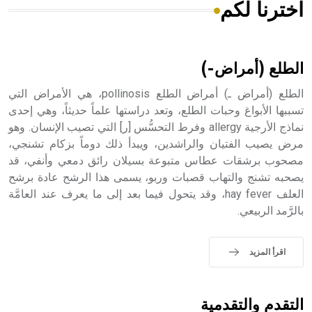
اخترنا لكم
هل تعلم أن الأبسيد كلمة فرنسية اللفظ تم اعتمادها مصطلحاً
أثرياً يستخدم في العمارة عموماً وفي العمارة الدينية الخاصة
بالكنائس خصوصاً، وفي الإنكليزية أب
الطلع (أمراض-)
الطلع (أمراض ـ) أمراض الطلع pollinosis، هي الأمراض التي
تسببها الأبواغ وحبات الطلع، وتعد دراستها علماً حديثاً، وهي إحدى
نماذج الأرجية allergy وفرط التحسُّس [ر] التي تصيب الإنسان. وهو
- هل تعلم أن أبجر Abgar اسم معروف جيداً يعود إلى عدد من
الملوك الذين حكموا مدينة إديسا (الرها) من أبجر الأول وحتى
مرض يصيب الفتيان والراشدين، ويبدأ ذلك دوماً بزكام تشنجي،
التاسع، وهم ينتسبون إلى أسرة أوسروين
مصحوب برشقات عطاس متبوعة بسيلان رائق دمعي وأنفي، قد
يصحبه تشنج والتهاب قصبات وربو، يسمى هذا الرشح عادة برشح
العلف hay fever، وقد يتحول فيما بعد إلى ما يعرف عند العامَّة
بالرَّمد الربيعي.
- هل تعلم أن الأبجدية الكنعانية تتألف من /22/ علامة كتابية
sign تكتب منفصلة غير متصلة، وتعتمد المبدأ الأكوروفوني،
اقرأ المزيد
حيث تقتصر القيمة الصوتية للعلامة الك
التقدم والتقدمية