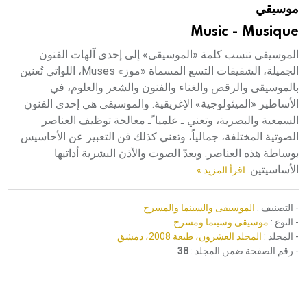
موسيقي
هيئة الموسوعة العربية تطلق موسوعات جديدة في عام 2026
Music - Musique
الموسيقى تنسب كلمة «الموسيقى» إلى إحدى آلهات الفنون
الجميلة، الشقيقات التسع المسماة «موز» Muses، اللواتي تُعنين
بالموسيقى والرقص والغناء والفنون والشعر والعلوم، في
الأساطير «الميثولوجية» الإغريقية. والموسيقى هي إحدى الفنون
السمعية والبصرية، وتعني ـ علميا ًـ معالجة توظيف العناصر
الصوتية المختلفة، جمالياً، وتعني كذلك فن التعبير عن الأحاسيس
بوساطة هذه العناصر. ويعدّ الصوت والأذن البشرية أداتيها
الأساسيتين.
اقرأ المزيد »
- التصنيف :
الموسيقى والسينما والمسرح
- النوع :
موسيقى وسينما ومسرح
- المجلد :
المجلد العشرون، طبعة 2008، دمشق
- رقم الصفحة ضمن المجلد :
38