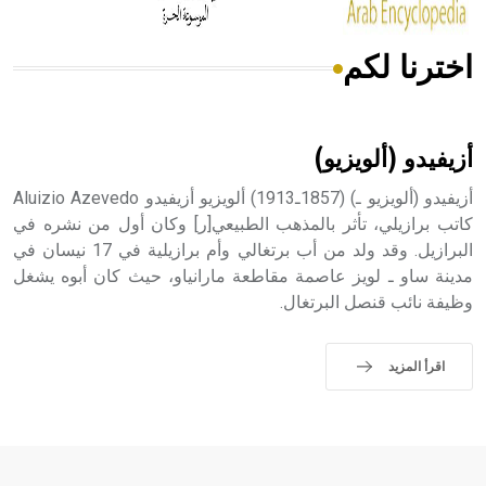
اخترنا لكم
هل تعلم أن الأبسيد كلمة فرنسية اللفظ تم اعتمادها مصطلحاً
أثرياً يستخدم في العمارة عموماً وفي العمارة الدينية الخاصة
بالكنائس خصوصاً، وفي الإنكليزية أب
أزيفيدو (ألويزيو)
أزيفيدو (ألويزيو ـ) (1857ـ1913) ألويزيو أزيفيدو Aluizio Azevedo
كاتب برازيلي، تأثر بالمذهب الطبيعي[ر] وكان أول من نشره في
البرازيل. وقد ولد من أب برتغالي وأم برازيلية في 17 نيسان في
- هل تعلم أن أبجر Abgar اسم معروف جيداً يعود إلى عدد من
الملوك الذين حكموا مدينة إديسا (الرها) من أبجر الأول وحتى
مدينة ساو ـ لويز عاصمة مقاطعة مارانياو، حيث كان أبوه يشغل
التاسع، وهم ينتسبون إلى أسرة أوسروين
وظيفة نائب قنصل البرتغال.
اقرأ المزيد
- هل تعلم أن الأبجدية الكنعانية تتألف من /22/ علامة كتابية
sign تكتب منفصلة غير متصلة، وتعتمد المبدأ الأكوروفوني،
حيث تقتصر القيمة الصوتية للعلامة الك