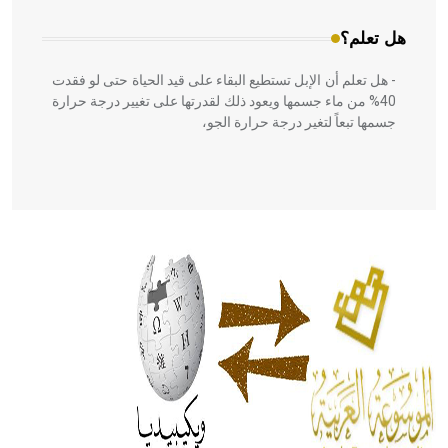
هل تعلم؟
- هل تعلم أن الإبل تستطيع البقاء على قيد الحياة حتى لو فقدت
40% من ماء جسمها ويعود ذلك لقدرتها على تغيير درجة حرارة
جسمها تبعاً لتغير درجة حرارة الجو،
- هل تعلم أن أبقراط كتب في الطب أربعة مؤلفات هي:
الحكم، الأدلة، تنظيم التغذية، ورسالته في جروح الرأس. ويعود
له الفضل بأنه حرر الطب من الدين والفلسفة.
- هل تعلم أن المرجان إفراز حيواني يتكون في البحر ويتركب
من مادة كربونات الكلسيوم، وهو أحمر أو شديد الحمرة وهو
أجود أنواعه، ويمتاز بكبر الحجم ويسمى الش