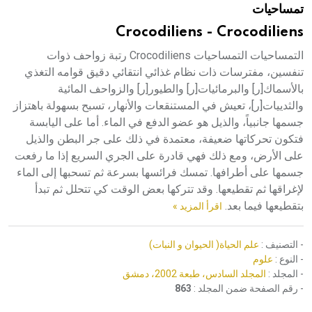
تمساحيات
هيئة الموسوعة العربية تطلق موسوعات جديدة في عام 2026
Crocodiliens - Crocodiliens
التمساحيات التمساحيات Crocodiliens رتبة زواحف ذوات
تنفسين، مفترسات ذات نظام غذائي انتقائي دقيق قوامه التغذي
بالأسماك[ر] والبرمائيات[ر] والطيور[ر] والزواحف المائية
والثدييات[ر]، تعيش في المستنقعات والأنهار، تسبح بسهولة باهتزاز
جسمها جانبياً، والذيل هو عضو الدفع في الماء. أما على اليابسة
فتكون تحركاتها ضعيفة، معتمدة في ذلك على جر البطن والذيل
على الأرض، ومع ذلك فهي قادرة على الجري السريع إذا ما رفعت
جسمها على أطرافها. تمسك فرائسها بسرعة ثم تسحبها إلى الماء
لإغراقها ثم تقطيعها. وقد تتركها بعض الوقت كي تتحلل ثم تبدأ
بتقطيعها فيما بعد.
اقرأ المزيد »
- التصنيف :
علم الحياة( الحيوان و النبات)
- النوع :
علوم
- المجلد :
المجلد السادس، طبعة 2002، دمشق
- رقم الصفحة ضمن المجلد :
863