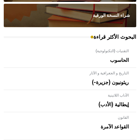
شراء النسخة الورقية
البحوث الأكثر قراءة
التقنيات (التكنولوجية)
الحاسوب
التاريخ و الجغرافية و الآثار
ريئونيون (جزيرة-)
الآداب اللاتينية
إيطالية (الأدب)
القانون
- هل تعلم أن الأبلق نوع من الفنون الهندسية التي ارتبطت
بالعمارة الإسلامية في بلاد الشام ومصر خاصة، حيث يحرص
القواعد الآمرة
المعمار على بناء مداميكه وخاصة في الواجهات