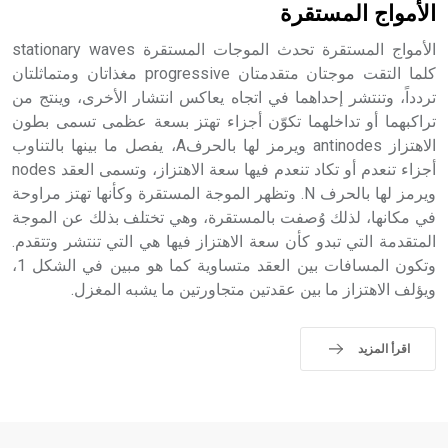
الأمواج المستقرة
الأمواج المستقرة تحدث الموجات المستقرة stationary waves
كلما التقت موجتان متقدمتان progressive مغذاتان ومتماثلتان
تردداً، وتنتشر إحداهما في اتجاه يعاكس انتشار الأخرى، وينتج من
تراكبهما أو تداخلهما تكوّن أجزاء تهتز بسعة عظمى تسمى بطون
الاهتزاز antinodes ويرمز لها بالحرفA، يفصل ما بينها بالتناوب
أجزاء تنعدم أو تكاد تنعدم فيها سعة الاهتزاز، وتسمى العقد nodes
ويرمز لها بالحرف N. وتظهر الموجة المستقرة وكأنها تهتز مراوحة
في مكانها، لذلك وُصفت بالمستقرة، وهي تختلف بذلك عن الموجة
المتقدمة التي تبدو كأن سعة الاهتزاز فيها هي التي تنتشر وتتقدم.
وتكون المسافات بين العقد متساوية كما هو مبين في الشكل 1،
ويؤلف الاهتزاز ما بين عقدتين متجاورتين ما يشبه المغزل.
اقرأ المزيد