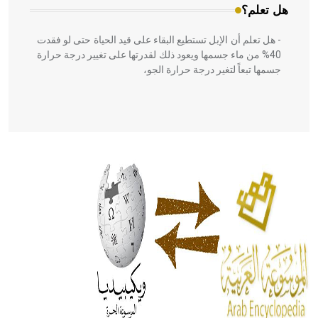
هل تعلم؟
- هل تعلم أن الإبل تستطيع البقاء على قيد الحياة حتى لو فقدت
40% من ماء جسمها ويعود ذلك لقدرتها على تغيير درجة حرارة
جسمها تبعاً لتغير درجة حرارة الجو،
- هل تعلم أن أبقراط كتب في الطب أربعة مؤلفات هي:
الحكم، الأدلة، تنظيم التغذية، ورسالته في جروح الرأس. ويعود
له الفضل بأنه حرر الطب من الدين والفلسفة.
- هل تعلم أن المرجان إفراز حيواني يتكون في البحر ويتركب
من مادة كربونات الكلسيوم، وهو أحمر أو شديد الحمرة وهو
أجود أنواعه، ويمتاز بكبر الحجم ويسمى الش