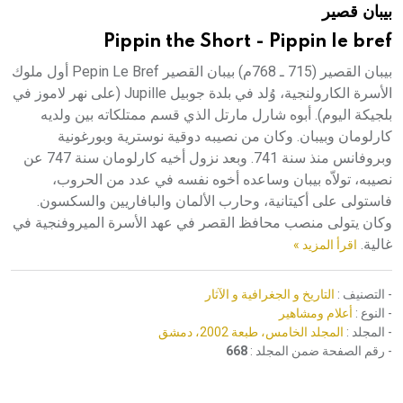
بيبان قصير
هيئة الموسوعة العربية تطلق موسوعات جديدة في عام 2026
Pippin the Short - Pippin le bref
بيبان القصير (715 ـ 768م) بيبان القصير Pepin Le Bref أول ملوك
الأسرة الكارولنجية، وُلد في بلدة جوبيل Jupille (على نهر لاموز في
بلجيكة اليوم). أبوه شارل مارتل الذي قسم ممتلكاته بين ولديه
كارلومان وبيبان. وكان من نصيبه دوقية نوسترية وبورغونية
وبروفانس منذ سنة 741. وبعد نزول أخيه كارلومان سنة 747 عن
نصيبه، تولاّه بيبان وساعده أخوه نفسه في عدد من الحروب،
فاستولى على أكيتانية، وحارب الألمان والبافاريين والسكسون.
وكان يتولى منصب محافظ القصر في عهد الأسرة الميروفنجية في
غالية.
اقرأ المزيد »
- التصنيف :
التاريخ و الجغرافية و الآثار
- النوع :
أعلام ومشاهير
- المجلد :
المجلد الخامس، طبعة 2002، دمشق
- رقم الصفحة ضمن المجلد :
668