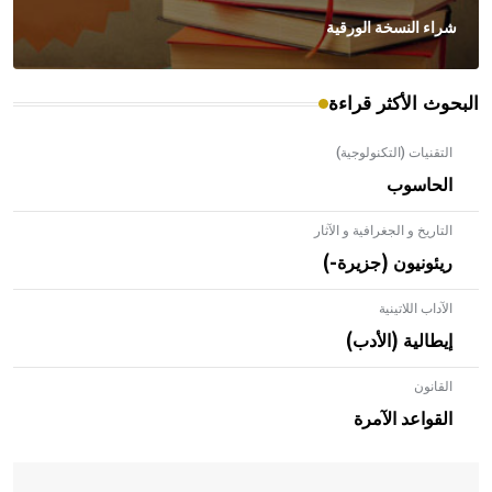
شراء النسخة الورقية
البحوث الأكثر قراءة
التقنيات (التكنولوجية)
الحاسوب
التاريخ و الجغرافية و الآثار
ريئونيون (جزيرة-)
الآداب اللاتينية
إيطالية (الأدب)
القانون
- هل تعلم أن الأبلق نوع من الفنون الهندسية التي ارتبطت
بالعمارة الإسلامية في بلاد الشام ومصر خاصة، حيث يحرص
القواعد الآمرة
المعمار على بناء مداميكه وخاصة في الواجهات