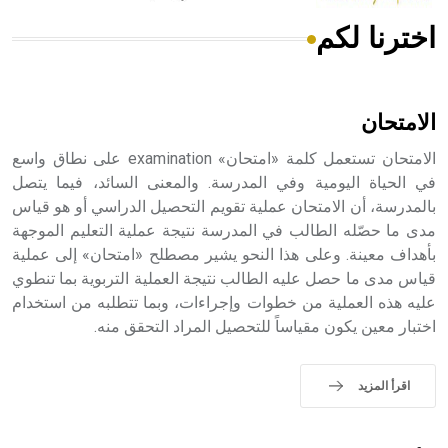
اخترنا لكم
هل تعلم أن الأبسيد كلمة فرنسية اللفظ تم اعتمادها مصطلحاً
أثرياً يستخدم في العمارة عموماً وفي العمارة الدينية الخاصة
بالكنائس خصوصاً، وفي الإنكليزية أب
الامتحان
الامتحان تستعمل كلمة «امتحان» examination على نطاق واسع
في الحياة اليومية وفي المدرسة. والمعنى السائد، فيما يتصل
بالمدرسة، أن الامتحان عملية تقويم التحصيل الدراسي أو هو قياس
- هل تعلم أن أبجر Abgar اسم معروف جيداً يعود إلى عدد من
الملوك الذين حكموا مدينة إديسا (الرها) من أبجر الأول وحتى
مدى ما حصّله الطالب في المدرسة نتيجة عملية التعليم الموجهة
التاسع، وهم ينتسبون إلى أسرة أوسروين
بأهداف معينة. وعلى هذا النحو يشير مصطلح «امتحان» إلى عملية
قياس مدى ما حصل عليه الطالب نتيجة العملية التربوية بما تنطوي
عليه هذه العملية من خطوات وإجراءات، وبما تتطلبه من استخدام
اختبار معين يكون مقياساً للتحصيل المراد التحقق منه.
- هل تعلم أن الأبجدية الكنعانية تتألف من /22/ علامة كتابية
sign تكتب منفصلة غير متصلة، وتعتمد المبدأ الأكوروفوني،
اقرأ المزيد
حيث تقتصر القيمة الصوتية للعلامة الك