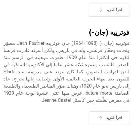
اقرأ المزيد
فوترييه (جان-)
فوترييه (جان -) (1898-1964) جان فوترييه Jean Fautrier مصوّر
ونحات وحفّار فرنسي، ولد في باريس، ولكن أسرته غادرت فرنسا
لتقيم في إنكلترا منذ عام 1909. ظهرت موهبته في الرسم منذ
الصغر، فانتسب وعمره ثلاثة عشر عاماً إلى الأكاديمية الملكية في
لندن لدراسة التصوير، كما كان يتردد على مدرسة سلِد Slade
للفنون. بعد انتهاء الحرب العالمية الأولى وإصابته إبانها بجراح، عاد
إلى باريس نحو عام 1920، وهناك صوَّر المناظر الطبيعية، والطبيعة
الصامتة nature morte، عرض منها اثنتي عشرة لوحة عام 1923
في معرض نظَّمته جين كاستل Jeanne Castel.
اقرأ المزيد