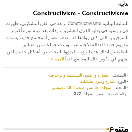
بناييه
هيئة الموسوعة العربية تطلق موسوعات جديدة في عام 2026
Constructivism - Constructivisme
البنائية البنائية Constructivisme نزعة في الفن التشكيلي، ظهرت
في روسية في بداية القرن العشرين، وذلك بعد قيام ثورة أكتوبر
السوفييتية التي كان روادها قد وضعوا تصوراً لمجتمع جديد، يسوده
مفهوم جديد للعدالة الاجتماعية. وتبنت جماعة من الفنانين
الطليعيين آنذاك هذه الرؤية، فبدؤوا بالبحث عن أشكال جديدة لفن
يسهم في تكوين ذاك المجتمع.
اقرأ المزيد »
- التصنيف :
العمارة و الفنون التشكيلية والزخرفية
- النوع :
عمارة وفنون تشكيلية
- المجلد :
المجلد الخامس، طبعة 2002، دمشق
- رقم الصفحة ضمن المجلد :
372
متنوع