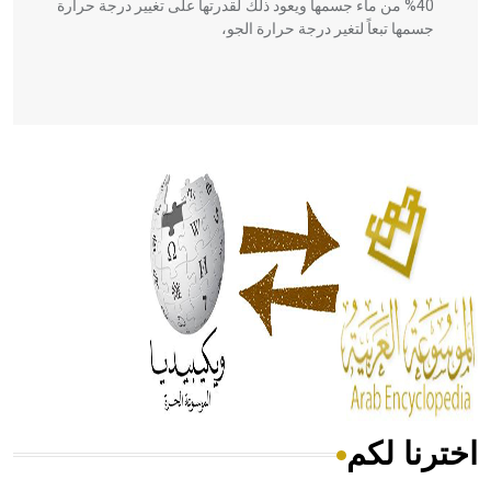
40% من ماء جسمها ويعود ذلك لقدرتها على تغيير درجة حرارة
جسمها تبعاً لتغير درجة حرارة الجو،
- هل تعلم أن أبقراط كتب في الطب أربعة مؤلفات هي:
الحكم، الأدلة، تنظيم التغذية، ورسالته في جروح الرأس. ويعود
له الفضل بأنه حرر الطب من الدين والفلسفة.
- هل تعلم أن المرجان إفراز حيواني يتكون في البحر ويتركب
من مادة كربونات الكلسيوم، وهو أحمر أو شديد الحمرة وهو
أجود أنواعه، ويمتاز بكبر الحجم ويسمى الش
اخترنا لكم
هل تعلم أن الأبسيد كلمة فرنسية اللفظ تم اعتمادها مصطلحاً