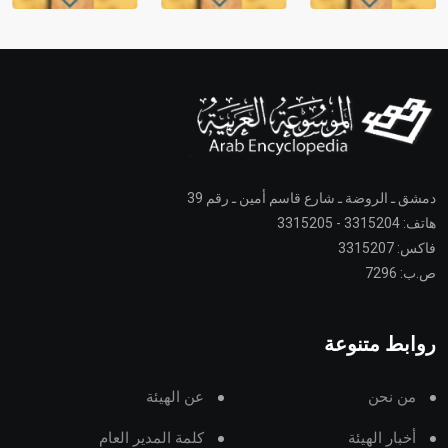
دمشق ـ الروضة ـ شارع قاسم أمين ـ رقم 39
هاتف: 3315204 - 3315205
فاكس: 3315207
ص.ب: 7296
روابط متنوعة
من نحن
عن الهيئة
أخبار الهيئة
كلمة المدير العام