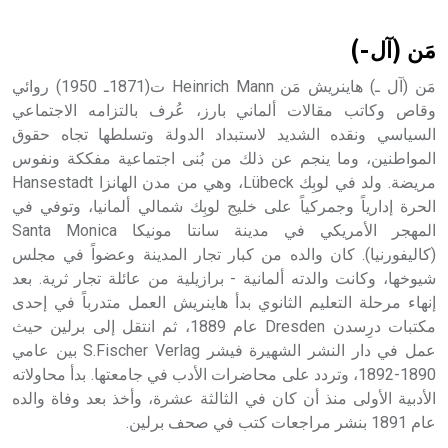
أثرياً يستخدم في العمارة عموماً وفي العمارة الدينية الخاصة
بالكنائس خصوصاً، وفي الإنكليزية أب
مَن (آل-)
مَن (آل ـ) هاينريش مَن Heinrich Mann ت(1871ـ 1950) روائي
وقاص وكاتب مقالات ألماني بارز، عُرف بالتزامه الاجتماعي
السياسي ونقده الشديد لاستبداد الدولة وتسلطها تجاه حقوق
- هل تعلم أن أبجر Abgar اسم معروف جيداً يعود إلى عدد من
الملوك الذين حكموا مدينة إديسا (الرها) من أبجر الأول وحتى
المواطنين، وما ينجم عن ذلك من بُنى اجتماعية مفككة ونفوس
التاسع، وهم ينتسبون إلى أسرة أوسروين
مريضة. ولد في لوبِك Lübeck، وهي من مدن الهانزا Hansestadt
الحرة إدارياً وجمركياً على خليج لوبِك شمالي ألمانيا، وتوفي في
المهجر الأمريكي في مدينة سانتا مونيكا Santa Monica
(كاليفورنيا). كان والده من كبار تجار المدينة وعضواً في مجلس
شيوخها، وكانت والدته ألمانية - برازيلية من عائلة تجار ثرية. بعد
- هل تعلم أن الأبجدية الكنعانية تتألف من /22/ علامة كتابية
إنهاء مرحلة التعليم الثانوي بدأ هاينريش العمل متدرباً في إحدى
sign تكتب منفصلة غير متصلة، وتعتمد المبدأ الأكوروفوني،
مكتبات درِسدن Dresden عام 1889، ثم انتقل إلى برلين حيث
حيث تقتصر القيمة الصوتية للعلامة الك
عمل في دار النشر الشهيرة فيشر S.Fischer Verlag بين عامي
1890-1892، وتردد على محاضرات الأدب في جامعتها. بدأ محاولاته
الأدبية الأولى منذ أن كان في الثالثة عشرة، وأخذ بعد وفاة والده
عام 1891 بنشر مراجعات كتب في صحف برلين.