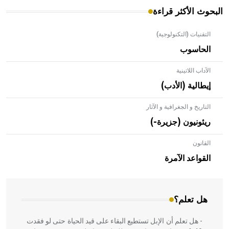
البحوث الأكثر قراءة
التقنيات (التكنولوجية)
الحاسوب
الآداب اللاتينية
إيطالية (الأدب)
التاريخ و الجغرافية و الآثار
ريئونيون (جزيرة-)
القانون
- هل تعلم أن الأبلق نوع من الفنون الهندسية التي ارتبطت
بالعمارة الإسلامية في بلاد الشام ومصر خاصة، حيث يحرص
القواعد الآمرة
المعمار على بناء مداميكه وخاصة في الواجهات
هل تعلم؟
- هل تعلم أن الإبل تستطيع البقاء على قيد الحياة حتى لو فقدت