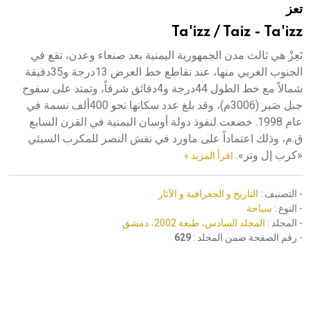
تعز
هيئة الموسوعة العربية تطلق موسوعات جديدة في عام 2026
Ta'izz / Taiz - Ta'izz
تَعِزْ هي ثالث مدن الجمهورية اليمنية بعد صنعاء وعدن، تقع في
الجنوب الغربي منها، عند تقاطع خط العرض 13درجة و35دقيقة
شمالاً مع خط الطول 44درجة و4دقائق شرقاً، وتمتد على سفوح
جبل صَبر (3006م)، وقد بلغ عدد سكانها نحو 400ألف نسمة في
عام 1998. خضعت لنفوذ دولة أوسان اليمنية في القرن السابع
ق.م، وذلك اعتماداً على ماورد في نقش النصر للمكرب السبئي
«كرب إل وتر».
اقرأ المزيد »
- التصنيف :
التاريخ و الجغرافية و الآثار
- النوع :
سياحة
- المجلد :
المجلد السادس، طبعة 2002، دمشق
- رقم الصفحة ضمن المجلد :
629