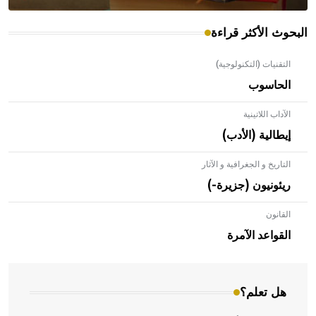
البحوث الأكثر قراءة
التقنيات (التكنولوجية)
الحاسوب
الآداب اللاتينية
إيطالية (الأدب)
التاريخ و الجغرافية و الآثار
ريئونيون (جزيرة-)
القانون
- هل تعلم أن الأبلق نوع من الفنون الهندسية التي ارتبطت
بالعمارة الإسلامية في بلاد الشام ومصر خاصة، حيث يحرص
القواعد الآمرة
المعمار على بناء مداميكه وخاصة في الواجهات
هل تعلم؟