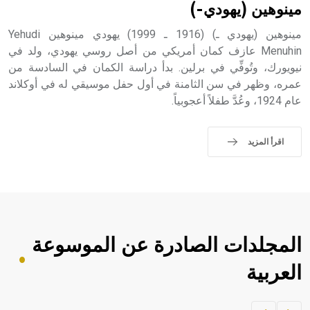
مينوهين (يهودي-)
مينوهين (يهودي ـ) (1916 ـ 1999) يهودي مينوهين Yehudi
Menuhin عازف كمان أمريكي من أصل روسي يهودي، ولد في
نيويورك، وتُوفِّي في برلين. بدأ دراسة الكمان في السادسة من
عمره، وظهر في سن الثامنة في أول حفل موسيقي له في أوكلاند
عام 1924، وعُدَّ طفلاً أعجوبياً.
اقرأ المزيد
المجلدات الصادرة عن الموسوعة
العربية