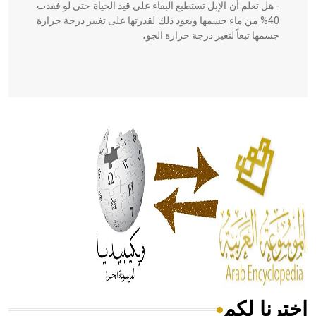
- هل تعلم أن الإبل تستطيع البقاء على قيد الحياة حتى لو فقدت
40% من ماء جسمها ويعود ذلك لقدرتها على تغيير درجة حرارة
جسمها تبعاً لتغير درجة حرارة الجو،
- هل تعلم أن أبقراط كتب في الطب أربعة مؤلفات هي:
الحكم، الأدلة، تنظيم التغذية، ورسالته في جروح الرأس. ويعود
له الفضل بأنه حرر الطب من الدين والفلسفة.
- هل تعلم أن المرجان إفراز حيواني يتكون في البحر ويتركب
من مادة كربونات الكلسيوم، وهو أحمر أو شديد الحمرة وهو
أجود أنواعه، ويمتاز بكبر الحجم ويسمى الش
اخترنا لكم