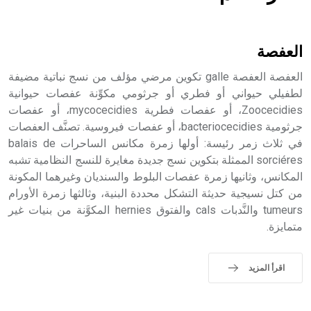
هل تعلم أن الأبسيد كلمة فرنسية اللفظ تم اعتمادها مصطلحاً
أثرياً يستخدم في العمارة عموماً وفي العمارة الدينية الخاصة
بالكنائس خصوصاً، وفي الإنكليزية أب
العفصة
العفصة العفصة galle تكوين مرضي مؤلف من نسج نباتية مضيفة
لطفيلي حيواني أو فطري أو جرثومي مكوِّنة عفصات حيوانية
Zoocecidies، أو عفصات فطرية mycocecidies، أو عفصات
- هل تعلم أن أبجر Abgar اسم معروف جيداً يعود إلى عدد من
الملوك الذين حكموا مدينة إديسا (الرها) من أبجر الأول وحتى
جرثومية bacteriocecidies، أو عفصات فيروسية. تصنَّف العفصات
التاسع، وهم ينتسبون إلى أسرة أوسروين
في ثلاث زمر رئيسة: أولها زمرة مكانس الساحرات balais de
sorciéres الممثلة بتكوين نسج جديدة مغايرة للنسج النظامية تشبه
المكانس، وثانيها زمرة عفصات البلوط والسنديان وغيرهما المكونة
من كتل نسيجية حديثة التشكل محددة البنية، وثالثها زمرة الأورام
tumeurs والنَّدبات cals والفتوق hernies المكوَّنة من بنيات غير
- هل تعلم أن الأبجدية الكنعانية تتألف من /22/ علامة كتابية
متمايزة.
sign تكتب منفصلة غير متصلة، وتعتمد المبدأ الأكوروفوني،
حيث تقتصر القيمة الصوتية للعلامة الك
اقرأ المزيد