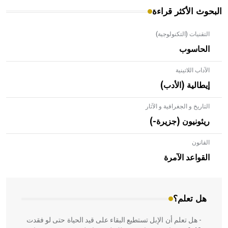
البحوث الأكثر قراءة
التقنيات (التكنولوجية)
الحاسوب
الآداب اللاتينية
إيطالية (الأدب)
التاريخ و الجغرافية و الآثار
ريئونيون (جزيرة-)
القانون
- هل تعلم أن الأبلق نوع من الفنون الهندسية التي ارتبطت
بالعمارة الإسلامية في بلاد الشام ومصر خاصة، حيث يحرص
القواعد الآمرة
المعمار على بناء مداميكه وخاصة في الواجهات
هل تعلم؟
- هل تعلم أن الإبل تستطيع البقاء على قيد الحياة حتى لو فقدت