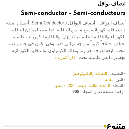
انصاف نواقل
هيئة الموسوعة العربية تطلق موسوعات جديدة في عام 2026
Semi-conductor - Semi-conducteurs
أنصاف النواقل أنصاف النواقل Semi-Conductors، أجسام صلبة
ذات ناقلية كهربائية تقع ما بين الناقلية الخاصة بالمعادن الناقلة
للكهرباء والناقلية الخاصة بالعوازل. والناقلية الكهربائية خاصية
تختلف اختلافاً كبيراً من جسم إلى آخر، وهي تكون في جسم صلب
محدد تابعة لدرجة حرارته ونقائه الكيمياوي. والناقلية الكهربائية
لجسم ما هي قابليته لحث...
اقرأ المزيد »
- التصنيف :
التقنيات (التكنولوجية)
- النوع :
تقانة
- المجلد :
المجلد الثالث، طبعة 2001، دمشق
- رقم الصفحة ضمن المجلد :
908
متنوع