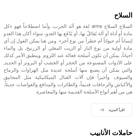
أثرياً يستخدم في العمارة عموماً وفي العمارة الدينية الخاصة
بالكنائس خصوصاً، وفي الإنكليزية أب
السلاح
السلاح السلاح arme لغة هو آلة الحرب، وأما اصطلاحاً فهو «كل
مادة أو أداة أو آلة يُقاتَلُ بها، أو يُدْفَع بها العدو، سواء أكان هذا العدو
إنساناً أم حيواناً أم خطراً من نوع آخر». ومن هنا يمكن القول إن أي
- هل تعلم أن أبجر Abgar اسم معروف جيداً يعود إلى عدد من
الملوك الذين حكموا مدينة إديسا (الرها) من أبجر الأول وحتى
مادة أولية من نوع النار أو الزيت المغلي أو الزرنيخ، بل والماء
التاسع، وهم ينتسبون إلى أسرة أوسروين
أحياناً، يمكن أن تكون أسلحة فعالة عند اللزوم. وينطبق الأمر كذلك
على الأدوات المصنوعة من الحجر أو الخشب أو البرونز أو الحديد,
والتي يمكن أن يصنع منها أسلحة عديدة مثل الهراوات والرماح
والسيوف. وأخيراً فإن آلات القتال الميكانيكية مثل المجانيق
والأكباش والزحافات قديماً، والطائرات والمدافع والغواصات حديثاً،
- هل تعلم أن الأبجدية الكنعانية تتألف من /22/ علامة كتابية
هي من أهم أنواع الأسلحة القديمة منها والمعاصرة.
sign تكتب منفصلة غير متصلة، وتعتمد المبدأ الأكوروفوني،
حيث تقتصر القيمة الصوتية للعلامة الك
اقرأ المزيد
حاملات الأنابيب