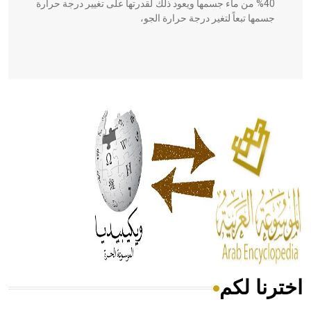
40% من ماء جسمها ويعود ذلك لقدرتها على تغيير درجة حرارة
جسمها تبعاً لتغير درجة حرارة الجو،
- هل تعلم أن أبقراط كتب في الطب أربعة مؤلفات هي:
الحكم، الأدلة، تنظيم التغذية، ورسالته في جروح الرأس. ويعود
له الفضل بأنه حرر الطب من الدين والفلسفة.
- هل تعلم أن المرجان إفراز حيواني يتكون في البحر ويتركب
من مادة كربونات الكلسيوم، وهو أحمر أو شديد الحمرة وهو
أجود أنواعه، ويمتاز بكبر الحجم ويسمى الش
اخترنا لكم
هل تعلم أن الأبسيد كلمة فرنسية اللفظ تم اعتمادها مصطلحاً