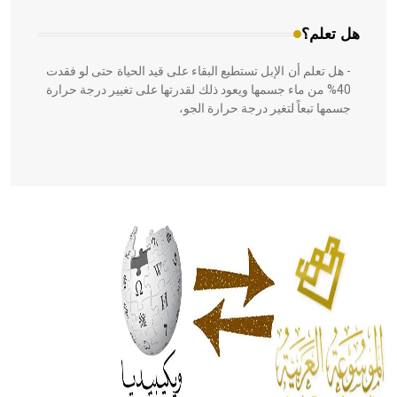
هل تعلم؟
- هل تعلم أن الإبل تستطيع البقاء على قيد الحياة حتى لو فقدت
40% من ماء جسمها ويعود ذلك لقدرتها على تغيير درجة حرارة
جسمها تبعاً لتغير درجة حرارة الجو،
- هل تعلم أن أبقراط كتب في الطب أربعة مؤلفات هي:
الحكم، الأدلة، تنظيم التغذية، ورسالته في جروح الرأس. ويعود
له الفضل بأنه حرر الطب من الدين والفلسفة.
- هل تعلم أن المرجان إفراز حيواني يتكون في البحر ويتركب
من مادة كربونات الكلسيوم، وهو أحمر أو شديد الحمرة وهو
أجود أنواعه، ويمتاز بكبر الحجم ويسمى الش