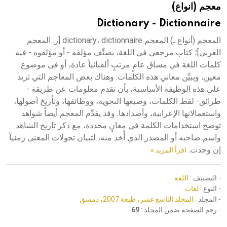
معجم (انواع)
هيئة الموسوعة العربية تطلق موسوعات جديدة في عام 2026
Dictionary - Dictionnaire
المعجم (أنواع ـ) المعجم dictionary، dictionnaire [ر. المعجم
العربي]؛ كتاب مرجعي في اللغة، يصنِّف مؤلفه - أو مؤلفوه - فيه
كلمات اللغة في مساق عامٍ مرتبٍ ألفبائياً عادة، أو في موضوع
معين، ويبيِّن معاني هذه الكلمات. وهناك بعض المعاجم التي تزيد
على هذه الوظيفة الأساسية، بأن تقدم معلومات عن طريقة -
طرائق- لفظ الكلمات، وصيغها النحوية، ووظائفها، وتأريخ أصولها،
واستعمالاتها الإعرابية، وأضدادها. وقد يقدِّم المعجم أيضاً شواهد
توضح استخدامات الكلمة في معانٍ محددة، مع ذكر تاريخ الشاهد
واسم صاحبه أو المصدر الذي أُخذ منه، لتبيان تحولات المعنى زمنياً
إن وجدت.
اقرأ المزيد »
- التصنيف :
اللغة
- النوع :
لغات
- المجلد :
المجلد التاسع عشر، طبعة 2007، دمشق
- رقم الصفحة ضمن المجلد :
69