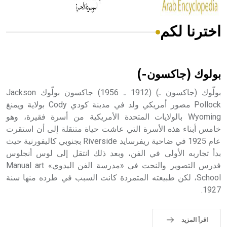
اخترنا لكم
هل تعلم أن الأبسيد كلمة فرنسية اللفظ تم اعتمادها مصطلحاً
أثرياً يستخدم في العمارة عموماً وفي العمارة الدينية الخاصة
بالكنائس خصوصاً، وفي الإنكليزية أب
بولوك (جاكسون-)
بولّوك (جاكسون ـ) (1912 ـ 1956) جاكسون بولّوك Jackson
Pollock مصور أمريكي ولد في مدينة كودي Cody بولاية ويمنغ
Wyoming بالولايات المتحدة الأمريكية من أسرة فقيرة، وهو
- هل تعلم أن أبجر Abgar اسم معروف جيداً يعود إلى عدد من
الملوك الذين حكموا مدينة إديسا (الرها) من أبجر الأول وحتى
خامس أبناء هذه الأسرة التي عاشت حياة متنقلة إلى أن استقرت
التاسع، وهم ينتسبون إلى أسرة أوسروين
عام 1925 في ضاحية ريفرسايد Riverside بجنوبي كاليفورنية حيث
بدأ تجاربه الأولى في الفن، وبعد ذلك انتقل إلى لوس أنجلوس
فدرس التصوير والنحت في «مدرسة الفن اليدوي» Manual art
School، لكن طبيعته المتمردة كانت السبب في طرده منها سنة
1927.
- هل تعلم أن الأبجدية الكنعانية تتألف من /22/ علامة كتابية
sign تكتب منفصلة غير متصلة، وتعتمد المبدأ الأكوروفوني،
حيث تقتصر القيمة الصوتية للعلامة الك
اقرأ المزيد