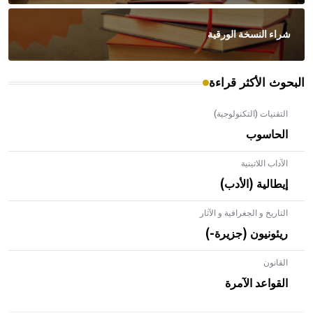
شراء النسخة الورقية
البحوث الأكثر قراءة
التقنيات (التكنولوجية)
الحاسوب
الآداب اللاتينية
إيطالية (الأدب)
التاريخ و الجغرافية و الآثار
ريئونيون (جزيرة-)
القانون
- هل تعلم أن الأبلق نوع من الفنون الهندسية التي ارتبطت
بالعمارة الإسلامية في بلاد الشام ومصر خاصة، حيث يحرص
القواعد الآمرة
المعمار على بناء مداميكه وخاصة في الواجهات