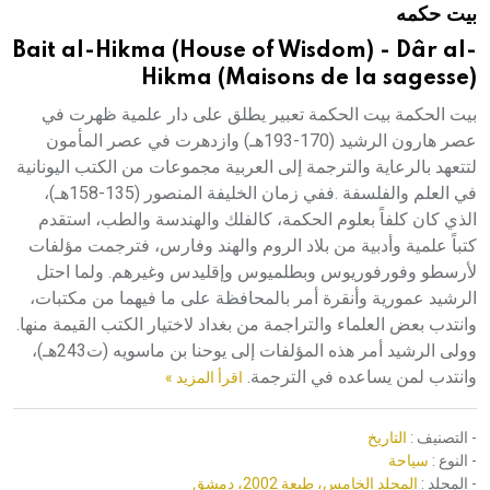
بيت حكمه
هيئة الموسوعة العربية تطلق موسوعات جديدة في عام 2026
Bait al-Hikma (House of Wisdom) - Dâr al-
Hikma (Maisons de la sagesse)
بيت الحكمة بيت الحكمة تعبير يطلق على دار علمية ظهرت في
عصر هارون الرشيد (170-193هـ) وازدهرت في عصر المأمون
لتتعهد بالرعاية والترجمة إلى العربية مجموعات من الكتب اليونانية
في العلم والفلسفة .ففي زمان الخليفة المنصور (135-158هـ)،
الذي كان كلفاً بعلوم الحكمة، كالفلك والهندسة والطب، استقدم
كتباً علمية وأدبية من بلاد الروم والهند وفارس، فترجمت مؤلفات
لأرسطو وفورفوريوس وبطلميوس وإقليدس وغيرهم. ولما احتل
الرشيد عمورية وأنقرة أمر بالمحافظة على ما فيهما من مكتبات،
وانتدب بعض العلماء والتراجمة من بغداد لاختيار الكتب القيمة منها.
وولى الرشيد أمر هذه المؤلفات إلى يوحنا بن ماسويه (ت243هـ)،
وانتدب لمن يساعده في الترجمة.
اقرأ المزيد »
- التصنيف :
التاريخ
- النوع :
سياحة
- المجلد :
المجلد الخامس، طبعة 2002، دمشق