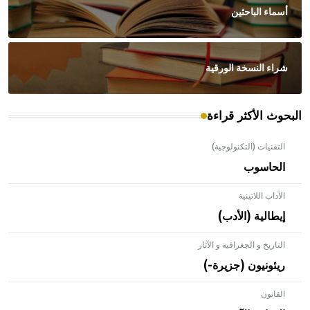
أسماء الباحثين
شراء النسخة الورقية
البحوث الأكثر قراءة
التقنيات (التكنولوجية)
الحاسوب
الآداب اللاتينية
إيطالية (الأدب)
التاريخ و الجغرافية و الآثار
ريئونيون (جزيرة-)
القانون
- هل تعلم أن الأبلق نوع من الفنون الهندسية التي ارتبطت