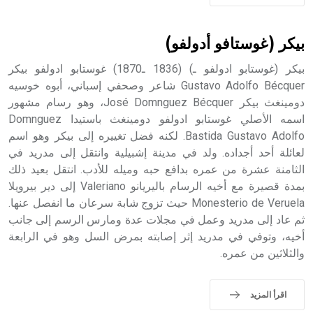
sign تكتب منفصلة غير متصلة، وتعتمد المبدأ الأكوروفوني،
حيث تقتصر القيمة الصوتية للعلامة الك
بيكر (غوستافو أدولفو)
بيكر (غوستابو ادولفو ـ) (1836 ـ1870) غوستابو ادولفو بيكر
Gustavo Adolfo Bécquer شاعر وصحفي إسباني، أبوه خوسيه
دومينغث بيكر José Domnguez Bécquer، وهو رسام مشهور
اسمه الأصلي غوستابو ادولفو دومينغث باستيدا Domnguez
Bastida Gustavo Adolfo. لكنه فضل تغييره إلى بيكر وهو اسم
لعائلة أحد أجداده. ولد في مدينة إشبيلية وانتقل إلى مدريد في
الثامنة عشرة من عمره بدافع حبه وميله للأدب. انتقل بعيد ذلك
بمدة قصيرة مع أخيه الرسام باليريانو Valeriano إلى دير بيرويلا
Monesterio de Veruela حيث تزوج شابة سرعان ما انفصل عنها.
ثم عاد إلى مدريد وعمل في مجلات عدة ومارس الرسم إلى جانب
أخيه، وتوفي في مدريد إثر إصابته بمرض السل وهو في الرابعة
والثلاثين من عمره.
اقرأ المزيد