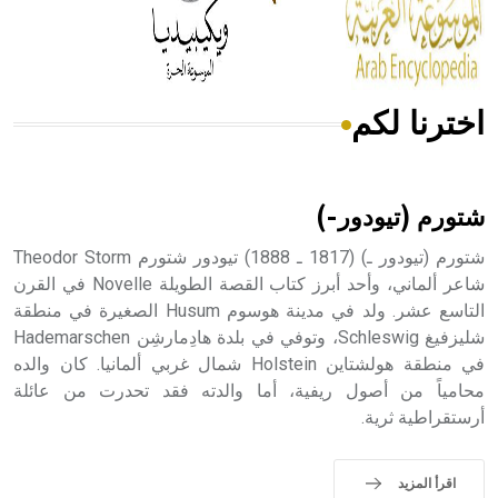
من مادة كربونات الكلسيوم، وهو أحمر أو شديد الحمرة وهو
أجود أنواعه، ويمتاز بكبر الحجم ويسمى الش
اخترنا لكم
هل تعلم أن الأبسيد كلمة فرنسية اللفظ تم اعتمادها مصطلحاً
أثرياً يستخدم في العمارة عموماً وفي العمارة الدينية الخاصة
بالكنائس خصوصاً، وفي الإنكليزية أب
شتورم (تيودور-)
شتورم (تيودور ـ) (1817 ـ 1888) تيودور شتورم Theodor Storm
شاعر ألماني، وأحد أبرز كتاب القصة الطويلة Novelle في القرن
التاسع عشر. ولد في مدينة هوسوم Husum الصغيرة في منطقة
- هل تعلم أن أبجر Abgar اسم معروف جيداً يعود إلى عدد من
الملوك الذين حكموا مدينة إديسا (الرها) من أبجر الأول وحتى
شليزفيغ Schleswig، وتوفي في بلدة هادِمارشِن Hademarschen
التاسع، وهم ينتسبون إلى أسرة أوسروين
في منطقة هولشتاين Holstein شمال غربي ألمانيا. كان والده
محامياً من أصول ريفية، أما والدته فقد تحدرت من عائلة
أرستقراطية ثرية.
- هل تعلم أن الأبجدية الكنعانية تتألف من /22/ علامة كتابية
اقرأ المزيد