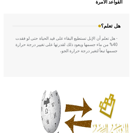
بالعمارة الإسلامية في بلاد الشام ومصر خاصة، حيث يحرص
القواعد الآمرة
المعمار على بناء مداميكه وخاصة في الواجهات
هل تعلم؟
- هل تعلم أن الإبل تستطيع البقاء على قيد الحياة حتى لو فقدت
40% من ماء جسمها ويعود ذلك لقدرتها على تغيير درجة حرارة
جسمها تبعاً لتغير درجة حرارة الجو،
- هل تعلم أن أبقراط كتب في الطب أربعة مؤلفات هي:
الحكم، الأدلة، تنظيم التغذية، ورسالته في جروح الرأس. ويعود
له الفضل بأنه حرر الطب من الدين والفلسفة.
- هل تعلم أن المرجان إفراز حيواني يتكون في البحر ويتركب