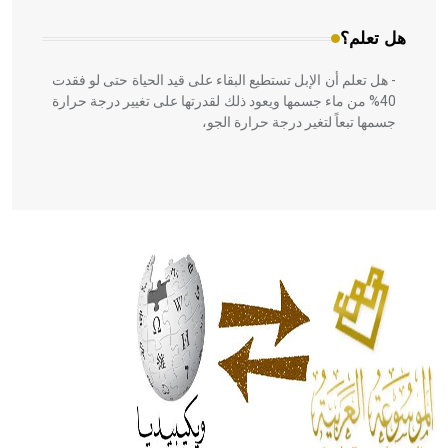
هل تعلم؟
- هل تعلم أن الإبل تستطيع البقاء على قيد الحياة حتى لو فقدت
40% من ماء جسمها ويعود ذلك لقدرتها على تغيير درجة حرارة
جسمها تبعاً لتغير درجة حرارة الجو،
- هل تعلم أن أبقراط كتب في الطب أربعة مؤلفات هي:
الحكم، الأدلة، تنظيم التغذية، ورسالته في جروح الرأس. ويعود
له الفضل بأنه حرر الطب من الدين والفلسفة.
- هل تعلم أن المرجان إفراز حيواني يتكون في البحر ويتركب
من مادة كربونات الكلسيوم، وهو أحمر أو شديد الحمرة وهو
أجود أنواعه، ويمتاز بكبر الحجم ويسمى الش