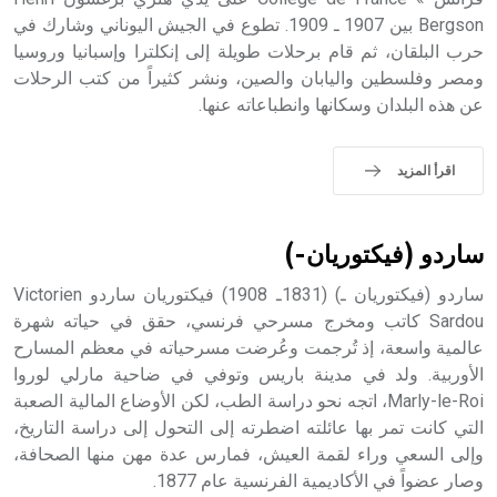
Bergson بين 1907 ـ 1909. تطوع في الجيش اليوناني وشارك في
حرب البلقان، ثم قام برحلات طويلة إلى إنكلترا وإسبانيا وروسيا
ومصر وفلسطين واليابان والصين، ونشر كثيراً من كتب الرحلات
عن هذه البلدان وسكانها وانطباعاته عنها.
اقرأ المزيد
ساردو (فيكتوريان-)
ساردو (فيكتوريان ـ) (1831ـ 1908) فيكتوريان ساردو Victorien
Sardou كاتب ومخرج مسرحي فرنسي، حقق في حياته شهرة
عالمية واسعة، إذ تُرجمت وعُرضت مسرحياته في معظم المسارح
الأوربية. ولد في مدينة باريس وتوفي في ضاحية مارلي لوروا
Marly-le-Roi، اتجه نحو دراسة الطب، لكن الأوضاع المالية الصعبة
التي كانت تمر بها عائلته اضطرته إلى التحول إلى دراسة التاريخ،
وإلى السعي وراء لقمة العيش، فمارس عدة مهن منها الصحافة،
وصار عضواً في الأكاديمية الفرنسية عام 1877.