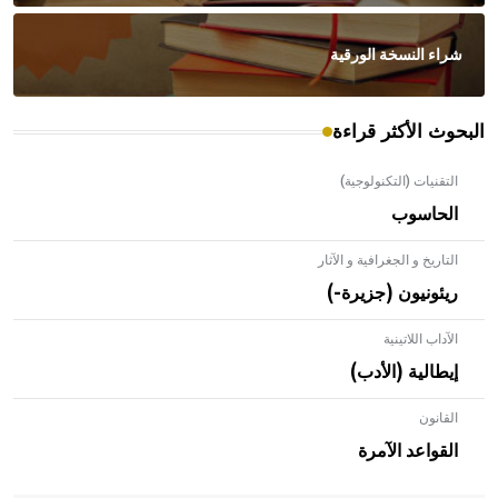
شراء النسخة الورقية
البحوث الأكثر قراءة
التقنيات (التكنولوجية)
الحاسوب
التاريخ و الجغرافية و الآثار
ريئونيون (جزيرة-)
الآداب اللاتينية
إيطالية (الأدب)
القانون
- هل تعلم أن الأبلق نوع من الفنون الهندسية التي ارتبطت
بالعمارة الإسلامية في بلاد الشام ومصر خاصة، حيث يحرص
القواعد الآمرة
المعمار على بناء مداميكه وخاصة في الواجهات