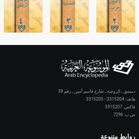
دمشق ـ الروضة ـ شارع قاسم أمين ـ رقم 39
هاتف: 3315204 - 3315205
فاكس: 3315207
ص.ب: 7296
روابط متنوعة