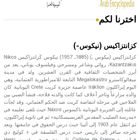
اخترنا لكم
هل تعلم أن الأبسيد كلمة فرنسية اللفظ تم اعتمادها مصطلحاً
أثرياً يستخدم في العمارة عموماً وفي العمارة الدينية الخاصة
بالكنائس خصوصاً، وفي الإنكليزية أب
كزانتزاكيس (نيكوس-)
كزانتزاكيس (نيكوس ـ) (1885ـ 1957) نيكوس كَزانتزاكيس Nikos
Kazantzakis، روائي وشاعر ومسرحي وفيلسوف يوناني، يعد من
أبرز الشخصيات الثقافية في القرن العشرين. ولد في مدينة
- هل تعلم أن أبجر Abgar اسم معروف جيداً يعود إلى عدد من
الملوك الذين حكموا مدينة إديسا (الرها) من أبجر الأول وحتى
ميغالوكاسترو Megalokastro التابعة للامبراطورية العثمانية، وهي
التاسع، وهم ينتسبون إلى أسرة أوسروين
اليوم إيراكليون Iráklion عاصمة جزيرة كريت Crete اليونانية. كان
والده مزارعاً وتاجر أعلاف كما كانت والدته فلاحة، فنشأ الصبي بين
الفلاحين في مرحلة انتفاضة كريت ضد الحكم العثماني، وقد لجأت
عائلته إلى الجزيرة اليونانية ناكسوس Náxos حيث تلقى تعليمه في
«مدرسة الصليب المقدس الفرنسيسكانية» ثم في ثانوية إيراكليون،
- هل تعلم أن الأبجدية الكنعانية تتألف من /22/ علامة كتابية
ثم انتقل عام 1903 إلى أثينا حيث درس الحقوق في جامعتها. وبعد
sign تكتب منفصلة غير متصلة، وتعتمد المبدأ الأكوروفوني،
تخرجه سافر إلى باريس حيث درس الفلسفة في « كوليج دي
حيث تقتصر القيمة الصوتية للعلامة الك
فرانس » Collège de France على يدي هنري برغسون Henri