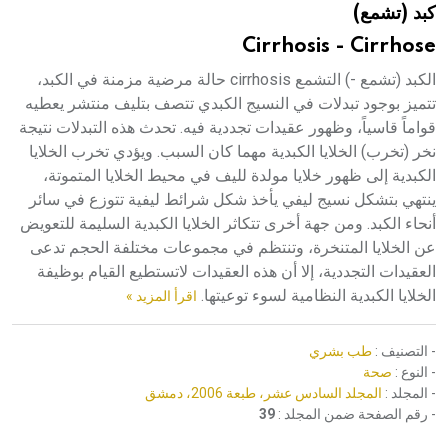
كبد (تشمع)
هيئة الموسوعة العربية تطلق موسوعات جديدة في عام 2026
Cirrhosis - Cirrhose
الكبد (تشمع -) التشمع cirrhosis حالة مرضية مزمنة في الكبد،
تتميز بوجود تبدلات في النسيج الكبدي تتصف بتليف منتشر يعطيه
قواماً قاسياً، وظهور عقيدات تجددية فيه. تحدث هذه التبدلات نتيجة
نخر (تخرب) الخلايا الكبدية مهما كان السبب. ويؤدي تخرب الخلايا
الكبدية إلى ظهور خلايا مولدة لليف في محيط الخلايا المتموتة،
ينتهي بتشكل نسيج ليفي يأخذ شكل شرائط ليفية تتوزع في سائر
أنحاء الكبد. ومن جهة أخرى تتكاثر الخلايا الكبدية السليمة للتعويض
عن الخلايا المتنخرة، وتنتظم في مجموعات مختلفة الحجم تدعى
العقيدات التجددية، إلا أن هذه العقيدات لاتستطيع القيام بوظيفة
الخلايا الكبدية النظامية لسوء توعيتها.
اقرأ المزيد »
- التصنيف :
طب بشري
- النوع :
صحة
- المجلد :
المجلد السادس عشر، طبعة 2006، دمشق
- رقم الصفحة ضمن المجلد :
39