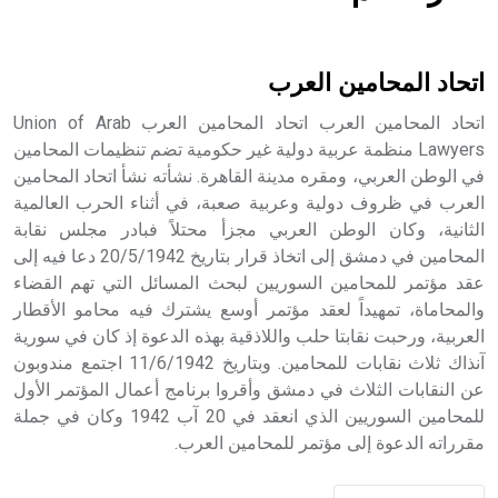
هل تعلم أن الأبسيد كلمة فرنسية اللفظ تم اعتمادها مصطلحاً
أثرياً يستخدم في العمارة عموماً وفي العمارة الدينية الخاصة
بالكنائس خصوصاً، وفي الإنكليزية أب
اتحاد المحامين العرب
اتحاد المحامين العرب اتحاد المحامين العرب Union of Arab
Lawyers منظمة عربية دولية غير حكومية تضم تنظيمات المحامين
في الوطن العربي، ومقره مدينة القاهرة. نشأته نشأ اتحاد المحامين
- هل تعلم أن أبجر Abgar اسم معروف جيداً يعود إلى عدد من
الملوك الذين حكموا مدينة إديسا (الرها) من أبجر الأول وحتى
العرب في ظروف دولية وعربية صعبة، في أثناء الحرب العالمية
التاسع، وهم ينتسبون إلى أسرة أوسروين
الثانية، وكان الوطن العربي مجزأ محتلاً فبادر مجلس نقابة
المحامين في دمشق إلى اتخاذ قرار بتاريخ 20/5/1942 دعا فيه إلى
عقد مؤتمر للمحامين السوريين لبحث المسائل التي تهم القضاء
والمحاماة، تمهيداً لعقد مؤتمر أوسع يشترك فيه محامو الأقطار
العربية، ورحبت نقابتا حلب واللاذقية بهذه الدعوة إذ كان في سورية
- هل تعلم أن الأبجدية الكنعانية تتألف من /22/ علامة كتابية
آنذاك ثلاث نقابات للمحامين. وبتاريخ 11/6/1942 اجتمع مندوبون
sign تكتب منفصلة غير متصلة، وتعتمد المبدأ الأكوروفوني،
عن النقابات الثلاث في دمشق وأقروا برنامج أعمال المؤتمر الأول
حيث تقتصر القيمة الصوتية للعلامة الك
للمحامين السوريين الذي انعقد في 20 آب 1942 وكان في جملة
مقرراته الدعوة إلى مؤتمر للمحامين العرب.