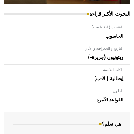
البحوث الأكثر قراءة
التقنيات (التكنولوجية)
الحاسوب
التاريخ و الجغرافية و الآثار
ريئونيون (جزيرة-)
الآداب اللاتينية
إيطالية (الأدب)
القانون
- هل تعلم أن الأبلق نوع من الفنون الهندسية التي ارتبطت
بالعمارة الإسلامية في بلاد الشام ومصر خاصة، حيث يحرص
القواعد الآمرة
المعمار على بناء مداميكه وخاصة في الواجهات
هل تعلم؟