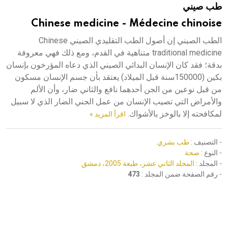
طب صيني
هيئة الموسوعة العربية تطلق موسوعات جديدة في عام 2026
Chinese medicine - Médecine chinoise
الطب الصيني إن أصول الطب التقليدي الصيني Chinese
traditional medicine متناهية في القدم، ومع ذلك فهي معروفة
بدقة؛ فقد كان الإنسان البدائي الصيني الذي دعاه المؤرخون بإنسان
بكين (150000سنة قبل الميلاد) يعتقد بأن جسم الإنسان مسكون
من قبل نوعين من الجن أحدهما نافع والثاني ضار، وأن الألم
والأمراض التي تصيب الإنسان من عمل الجني الضار الذي لا سبيل
لمكافحته إلا بالوخز بالأشواك.
اقرأ المزيد »
- التصنيف :
طب بشري
- النوع :
صحة
- المجلد :
المجلد الثاني عشر، طبعة 2005، دمشق
- رقم الصفحة ضمن المجلد :
473