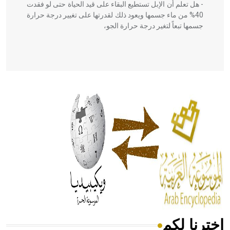
- هل تعلم أن الإبل تستطيع البقاء على قيد الحياة حتى لو فقدت
40% من ماء جسمها ويعود ذلك لقدرتها على تغيير درجة حرارة
جسمها تبعاً لتغير درجة حرارة الجو،
- هل تعلم أن أبقراط كتب في الطب أربعة مؤلفات هي:
الحكم، الأدلة، تنظيم التغذية، ورسالته في جروح الرأس. ويعود
له الفضل بأنه حرر الطب من الدين والفلسفة.
- هل تعلم أن المرجان إفراز حيواني يتكون في البحر ويتركب
من مادة كربونات الكلسيوم، وهو أحمر أو شديد الحمرة وهو
أجود أنواعه، ويمتاز بكبر الحجم ويسمى الش
اخترنا لكم