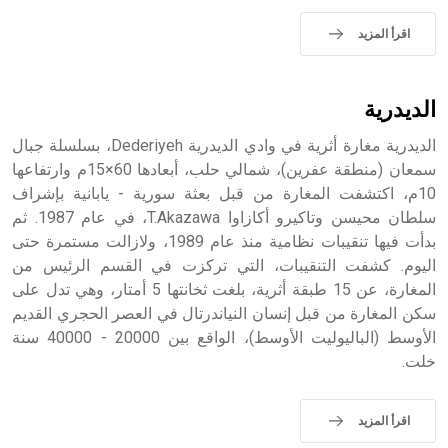
sign تكتب منفصلة غير متصلة، وتعتمد المبدأ الأكوروفوني،
حيث تقتصر القيمة الصوتية للعلامة الك
اقرأ المزيد
الديدرية
الديدرية مغارة أثرية في وادي الديدرية Dederiyeh، بسلسلة جبال
سمعان (منطقة عفرين)، شمالي حلب، أبعادها 60×15م وارتفاعها
10م، اكتشفت المغارة من قبل بعثة سورية - يابانية بإشراف
سلطان محيسن وتاكيرو أكازاوا T.Akazawa، في عام 1987. ثم
بدأت فيها تنقيبات نظامية منذ عام 1989، ولازالت مستمرة حتى
اليوم. كشفت التنقيبات، التي تركزت في القسم الرئيس من
المغارة، عن 15 طبقة أثرية، بلغت ثخانتها 5 أمتار، وهي تدل على
سكن المغارة من قبل إنسان النياندرتال في العصر الحجري القديم
الأوسط (الباليوليت الأوسط)، الواقع بين 20000 - 40000 سنة
خلت.
اقرأ المزيد