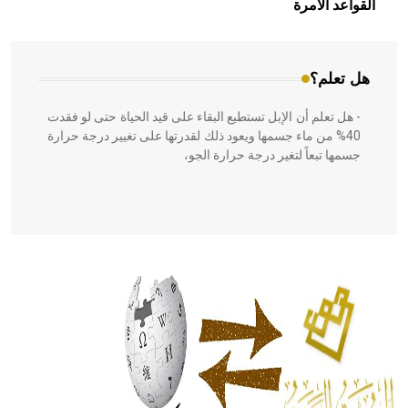
القواعد الآمرة
المعمار على بناء مداميكه وخاصة في الواجهات
هل تعلم؟
- هل تعلم أن الإبل تستطيع البقاء على قيد الحياة حتى لو فقدت
40% من ماء جسمها ويعود ذلك لقدرتها على تغيير درجة حرارة
جسمها تبعاً لتغير درجة حرارة الجو،
- هل تعلم أن أبقراط كتب في الطب أربعة مؤلفات هي:
الحكم، الأدلة، تنظيم التغذية، ورسالته في جروح الرأس. ويعود
له الفضل بأنه حرر الطب من الدين والفلسفة.
- هل تعلم أن المرجان إفراز حيواني يتكون في البحر ويتركب