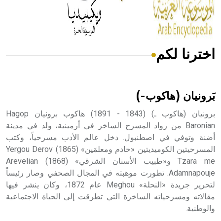
من مادة كربونات الكلسيوم، وهو أحمر أو شديد الحمرة وهو
أجود أنواعه، ويمتاز بكبر الحجم ويسمى الش
اخترنا لكم
هل تعلم أن الأبسيد كلمة فرنسية اللفظ تم اعتمادها مصطلحاً
أثرياً يستخدم في العمارة عموماً وفي العمارة الدينية الخاصة
بالكنائس خصوصاً، وفي الإنكليزية أب
بَرونيان (هاكوب-)
برونيان (هاكوب ـ) (1843 - 1891) هاكوب برونيان Hagop
Baronian من رواد المسرح الساخر في أرمينية، ولد في مدينة
أضنة وتوفي في اصطنبول. دخل عالم الأدب مسرحياً، وكتب
- هل تعلم أن أبجر Abgar اسم معروف جيداً يعود إلى عدد من
الملوك الذين حكموا مدينة إديسا (الرها) من أبجر الأول وحتى
المسرحيتين الكوميديتين «خادم ومعلمَين» (1865) Yergou Derov
التاسع، وهم ينتسبون إلى أسرة أوسروين
Tzara me و«طبيب الأسنان الشرقي» (1868) Arevelian
Adamnapouje. تطورت موهبته في المجال الصحفي وصار رئيساً
لتحرير جريدة «النحلة» Meghou عام 1872، وكان ينشر فيها
مقالاته ومسرحياته الساخرة التي تطرقت إلى الحياة الاجتماعية
والوطنية.
- هل تعلم أن الأبجدية الكنعانية تتألف من /22/ علامة كتابية