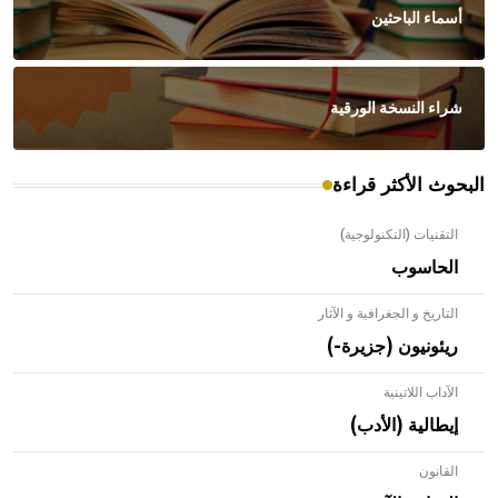
أسماء الباحثين
شراء النسخة الورقية
البحوث الأكثر قراءة
التقنيات (التكنولوجية)
الحاسوب
التاريخ و الجغرافية و الآثار
ريئونيون (جزيرة-)
الآداب اللاتينية
إيطالية (الأدب)
القانون
- هل تعلم أن الأبلق نوع من الفنون الهندسية التي ارتبطت
بالعمارة الإسلامية في بلاد الشام ومصر خاصة، حيث يحرص