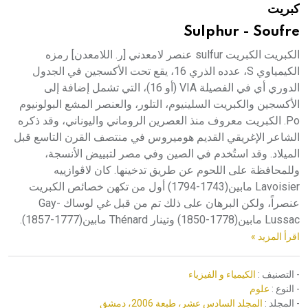
كبريت
هيئة الموسوعة العربية تطلق موسوعات جديدة في عام 2026
Sulphur - Soufre
الكبريت الكبريت sulfur عنصر لامعدني [ر. اللامعدن] رمزه
الكيمياوي S، عدده الذري 16، يقع تحت الأكسجين في الجدول
الدوري أي في الفصيلة VIA (أو 16)، التي تشمل إضافة إلى
الأكسجين والكبريت السلينيوم، التلور، والعنصر المشع البولونيوم
Po. الكبريت معروف منذ العصرين الروماني واليوناني، وقد ذكره
الشاعر الإغريقي القديم هوميروس في منتصف القرن التاسع قبل
الميلاد. وقد استُخدم في الصين وفي مصر لتبييض الأنسجة،
وللمحافظة على اللحوم عن طريق تدخينها. كان لاڤوازييه
Lavoisier مابين(1743-1794) أول من تكهن خصائص الكبريت
عنصراً، ولكن البرهان على ذلك تم من قبل غي لوساك Gay-
Lussac مابين(1778-1850) وتينار Thénard مابين(1777-1857).
اقرأ المزيد »
- التصنيف :
الكيمياء و الفيزياء
- النوع :
علوم
- المجلد :
المجلد السادس عشر، طبعة 2006، دمشق