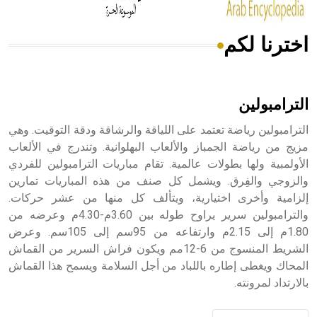
اخترنا لكم
هل تعلم أن الأبسيد كلمة فرنسية اللفظ تم اعتمادها مصطلحاً
أثرياً يستخدم في العمارة عموماً وفي العمارة الدينية الخاصة
بالكنائس خصوصاً، وفي الإنكليزية أب
الترامبولين
الترامبولين رياضة تعتمد على اللياقة والرشاقة ودقة التوقيت. وهي
مزيج من رياضة الجمباز والألعاب البهلوانية. وتندرج في الألعاب
الأولمبية ولها بطولات عالمية. تقام مباريات الترامبولين للفردي
- هل تعلم أن أبجر Abgar اسم معروف جيداً يعود إلى عدد من
الملوك الذين حكموا مدينة إديسا (الرها) من أبجر الأول وحتى
والزوجي والفِرق. ويشمل كل صنف من هذه المباريات تمارين
التاسع، وهم ينتسبون إلى أسرة أوسروين
إلزامية وأخرى اختيارية، ويتألف كل منها من عشر حركات.
والترامبولين سرير يراوح طوله بين 3.60م-4.30م وعرضه من
1.80م إلى 2.15م وارتفاعه من 95سم إلى 105سم. وعرض
الشريط المنسوج من 6-12مم ويكون فراش السرير من القماش
المحاك ويغطى إطاره باللباد من أجل السلامة ويسمح هذا القماش
- هل تعلم أن الأبجدية الكنعانية تتألف من /22/ علامة كتابية
بالارتداد لمرونته.
sign تكتب منفصلة غير متصلة، وتعتمد المبدأ الأكوروفوني،
حيث تقتصر القيمة الصوتية للعلامة الك