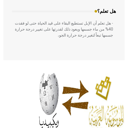
هل تعلم؟
- هل تعلم أن الإبل تستطيع البقاء على قيد الحياة حتى لو فقدت
40% من ماء جسمها ويعود ذلك لقدرتها على تغيير درجة حرارة
جسمها تبعاً لتغير درجة حرارة الجو،
- هل تعلم أن أبقراط كتب في الطب أربعة مؤلفات هي:
الحكم، الأدلة، تنظيم التغذية، ورسالته في جروح الرأس. ويعود
له الفضل بأنه حرر الطب من الدين والفلسفة.
- هل تعلم أن المرجان إفراز حيواني يتكون في البحر ويتركب
من مادة كربونات الكلسيوم، وهو أحمر أو شديد الحمرة وهو
أجود أنواعه، ويمتاز بكبر الحجم ويسمى الش