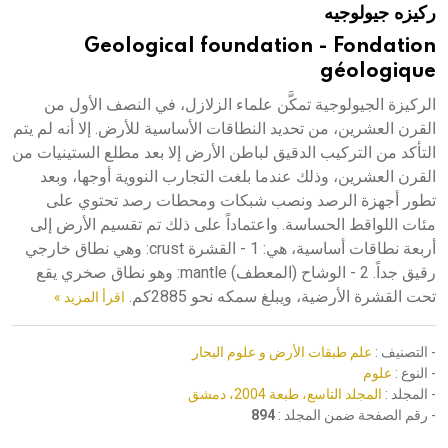
ركيزه جيولوجيه
هيئة الموسوعة العربية تطلق موسوعات جديدة في عام 2026
Geological foundation - Fondation
géologique
الركيزة الجيولوجية تمكَّن علماء الزلازل، في النصف الأول من
القرن العشرين، من تحديد النطاقات الأساسية للأرض. إلا أنه لم يتم
التأكد من التركيب الدقيق لباطن الأرض إلا بعد مطلع الستينيات من
القرن العشرين، وذلك عندما بلغت التجارب النووية أوجها، وبعد
تطور أجهزة الرصد ونصب شبكات ومحطات رصد تحتوي على
مئات اللواقط الحساسة. واعتماداً على ذلك تم تقسيم الأرض إلى
أربعة نطاقات أساسية، هي: 1 - القشرة crust: وهي نطاق خارجي
رقيق جداً. 2 - الوشاح (المعطف) mantle: وهو نطاق صخري يقع
تحت القشرة الأرضية، ويبلغ سمكه نحو 2885كم.
اقرأ المزيد »
- التصنيف :
علم طبقات الأرض و علوم البحار
- النوع :
علوم
- المجلد :
المجلد التاسع، طبعة 2004، دمشق
- رقم الصفحة ضمن المجلد :
894