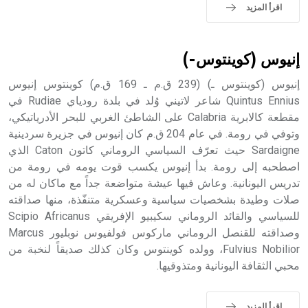
اقرأ المزيد
إنيوس (كوينتوس-)
إنيوس (كوينتوس ـ) (239 ق.م ـ 169 ق.م) كوينتوس إنيوس
Quintus Ennius شاعر لاتيني وُلد في بلدة رودياي Rudiae في
مقطعة كالابرية Calabria على الشاطئ الغربي للبحر الأدرياتيكي،
وتوفي في رومة. في عام 204 ق.م كان إنيوس في جزيرة سردينية
Sardaigne حيث تعرّف السياسي الروماني كاتون Caton الذي
اصطحبه إلى رومة. بدأ إنيوس يكسب قوت يومه في رومة من
تدريس اليونانية. وعاش فيها عيشة متواضعة جداً مع ماكان له من
صلات وطيدة بشخصيات سياسية وعسكرية متنفّذة، منها صداقته
للسياسي والقائد الروماني سكيبيو الإفريقي Scipio Africanus
وصداقته للقنصل الروماني ماركوس فولفيوس نوبليور Marcus
Fulvius Nobilior، وولده كوينتوس وكان كذلك صديقاً لنخبة من
محبي الثقافة اليونانية ومتذوقيها.
اقرأ المزيد