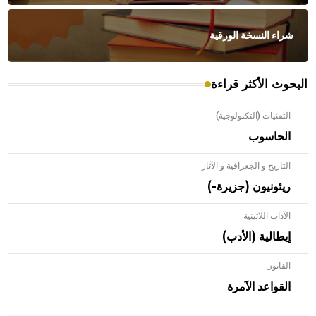
شراء النسخة الورقية
البحوث الأكثر قراءة
التقنيات (التكنولوجية)
الحاسوب
التاريخ و الجغرافية و الآثار
ريئونيون (جزيرة-)
الآداب اللاتينية
إيطالية (الأدب)
القانون
- هل تعلم أن الأبلق نوع من الفنون الهندسية التي ارتبطت
بالعمارة الإسلامية في بلاد الشام ومصر خاصة، حيث يحرص
القواعد الآمرة
المعمار على بناء مداميكه وخاصة في الواجهات