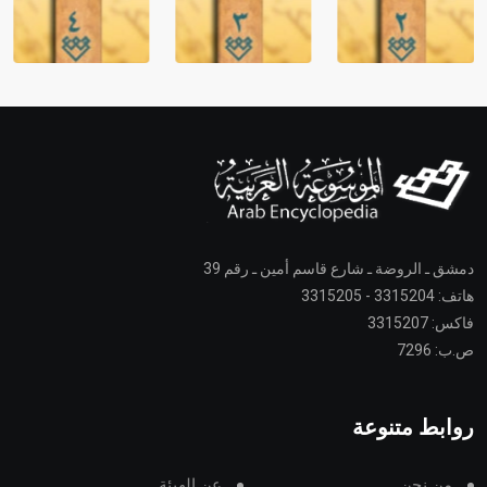
دمشق ـ الروضة ـ شارع قاسم أمين ـ رقم 39
هاتف: 3315204 - 3315205
فاكس: 3315207
ص.ب: 7296
روابط متنوعة
من نحن
عن الهيئة