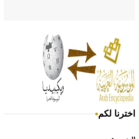
- هل تعلم أن أبقراط كتب في الطب أربعة مؤلفات هي:
الحكم، الأدلة، تنظيم التغذية، ورسالته في جروح الرأس. ويعود
له الفضل بأنه حرر الطب من الدين والفلسفة.
- هل تعلم أن المرجان إفراز حيواني يتكون في البحر ويتركب
من مادة كربونات الكلسيوم، وهو أحمر أو شديد الحمرة وهو
أجود أنواعه، ويمتاز بكبر الحجم ويسمى الش
اخترنا لكم
هل تعلم أن الأبسيد كلمة فرنسية اللفظ تم اعتمادها مصطلحاً
أثرياً يستخدم في العمارة عموماً وفي العمارة الدينية الخاصة
بالكنائس خصوصاً، وفي الإنكليزية أب