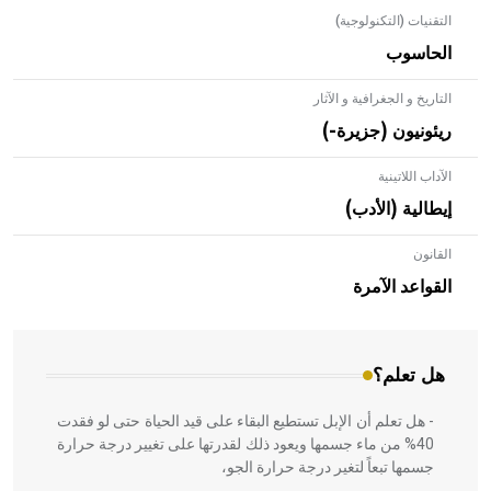
التقنيات (التكنولوجية)
الحاسوب
التاريخ و الجغرافية و الآثار
ريئونيون (جزيرة-)
الآداب اللاتينية
إيطالية (الأدب)
القانون
- هل تعلم أن الأبلق نوع من الفنون الهندسية التي ارتبطت
بالعمارة الإسلامية في بلاد الشام ومصر خاصة، حيث يحرص
القواعد الآمرة
المعمار على بناء مداميكه وخاصة في الواجهات
هل تعلم؟
- هل تعلم أن الإبل تستطيع البقاء على قيد الحياة حتى لو فقدت
40% من ماء جسمها ويعود ذلك لقدرتها على تغيير درجة حرارة
جسمها تبعاً لتغير درجة حرارة الجو،