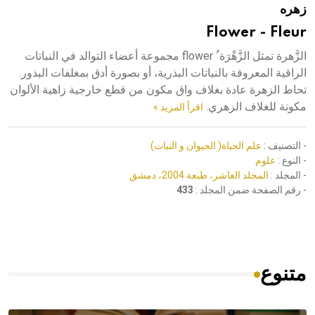
زهره
هيئة الموسوعة العربية تطلق موسوعات جديدة في عام 2026
Flower - Fleur
الزَّهرة تمثل الزَّهْرَة ُ flower مجموعة أعضاء التوالد في النباتات
الراقية المعروفة بالنباتات البذرية، أو بصورة أدق بمغلفات البذور.
تحاط الزهرة عادة بغلاف واق مكون من قطع خارجية زاهية الألوان
مكونة للغلاف الزهري.
اقرأ المزيد »
- التصنيف :
علم الحياة( الحيوان و النبات)
- النوع :
علوم
- المجلد :
المجلد العاشر، طبعة 2004، دمشق
- رقم الصفحة ضمن المجلد :
433
متنوع