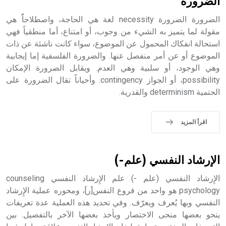
الضرورة
الضرورة الضرورة necessity لغة هي الحاجة، واصطلاحاًً هي
مقولة لما يتميز به الشيء من وجوب، أو امتناع، أما منطقياً فهي
استحالة انفكاك المحمول عن الموضوع، سواء كانت ناشئة عن ذات
- هل تعلم أن أبجر Abgar اسم معروف جيداً يعود إلى عدد من
الملوك الذين حكموا مدينة إديسا (الرها) من أبجر الأول وحتى
الموضوع أو عن أمر منفصل عنها. والضرورة الفلسفية إما إيجابية
التاسع، وهم ينتسبون إلى أسرة أوسروين
وهي الوجود، أو سلبية وهي العدم. ويقابل الضرورة الإمكان
possibility، أو الجواز contingency. وأحياناً تقال الضرورة على
الحتمية determinism والقدرية.
- هل تعلم أن الأبجدية الكنعانية تتألف من /22/ علامة كتابية
اقرأ المزيد
sign تكتب منفصلة غير متصلة، وتعتمد المبدأ الأكوروفوني،
حيث تقتصر القيمة الصوتية للعلامة الك
الإرشاد النفسي (علم-)
الإِرشاد النفسي (علم -) علم الإِرشاد النفسي counseling
psychology هو واحد من فروع النفس[ر]، ومحوره عملية الإِرشاد
النفسي وبها يُعرف ويعرّف. وفي تحديد هذه العملية عدة تعريفات
ينحو بعضها منحى الاختصار ويأخذ بعضها الآخر بالتفصيل. بين