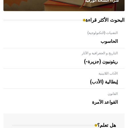
شراء النسخة الورقية
البحوث الأكثر قراءة
التقنيات (التكنولوجية)
الحاسوب
التاريخ و الجغرافية و الآثار
ريئونيون (جزيرة-)
الآداب اللاتينية
إيطالية (الأدب)
القانون
- هل تعلم أن الأبلق نوع من الفنون الهندسية التي ارتبطت
بالعمارة الإسلامية في بلاد الشام ومصر خاصة، حيث يحرص
القواعد الآمرة
المعمار على بناء مداميكه وخاصة في الواجهات
هل تعلم؟