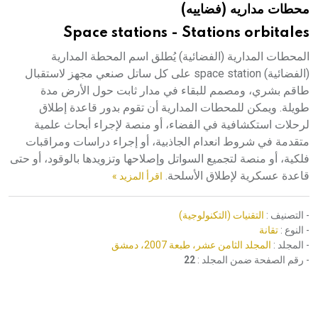
محطات مداريه (فضاييه)
هيئة الموسوعة العربية تطلق موسوعات جديدة في عام 2026
Space stations - Stations orbitales
المحطات المدارية (الفضائية) يُطلق اسم المحطة المدارية
(الفضائية) space station على كل ساتل صنعي مجهز لاستقبال
طاقم بشري، ومصمم للبقاء في مدار ثابت حول الأرض مدة
طويلة. ويمكن للمحطات المدارية أن تقوم بدور قاعدة إطلاق
لرحلات استكشافية في الفضاء، أو منصة لإجراء أبحاث علمية
متقدمة في شروط انعدام الجاذبية، أو إجراء دراسات ومراقبات
فلكية، أو منصة لتجميع السواتل وإصلاحها وتزويدها بالوقود، أو حتى
قاعدة عسكرية لإطلاق الأسلحة.
اقرأ المزيد »
- التصنيف :
التقنيات (التكنولوجية)
- النوع :
تقانة
- المجلد :
المجلد الثامن عشر، طبعة 2007، دمشق
- رقم الصفحة ضمن المجلد :
22