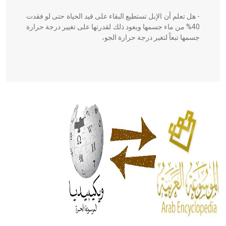
- هل تعلم أن الإبل تستطيع البقاء على قيد الحياة حتى لو فقدت
40% من ماء جسمها ويعود ذلك لقدرتها على تغيير درجة حرارة
جسمها تبعاً لتغير درجة حرارة الجو،
- هل تعلم أن أبقراط كتب في الطب أربعة مؤلفات هي:
الحكم، الأدلة، تنظيم التغذية، ورسالته في جروح الرأس. ويعود
له الفضل بأنه حرر الطب من الدين والفلسفة.
- هل تعلم أن المرجان إفراز حيواني يتكون في البحر ويتركب
من مادة كربونات الكلسيوم، وهو أحمر أو شديد الحمرة وهو
أجود أنواعه، ويمتاز بكبر الحجم ويسمى الش