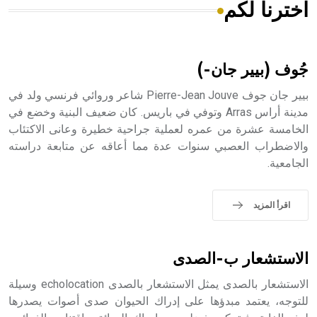
اخترنا لكم
هل تعلم أن الأبسيد كلمة فرنسية اللفظ تم اعتمادها مصطلحاً
أثرياً يستخدم في العمارة عموماً وفي العمارة الدينية الخاصة
بالكنائس خصوصاً، وفي الإنكليزية أب
جُوف (بيير جان-)
بيير جان جوف Pierre-Jean Jouve شاعر وروائي فرنسي ولد في
مدينة أراس Arras وتوفي في باريس. كان ضعيف البنية وخضع في
الخامسة عشرة من عمره لعملية جراحية خطيرة وعانى الاكتئاب
- هل تعلم أن أبجر Abgar اسم معروف جيداً يعود إلى عدد من
الملوك الذين حكموا مدينة إديسا (الرها) من أبجر الأول وحتى
والاضطراب العصبي سنوات عدة مما أعاقه عن متابعة دراسته
التاسع، وهم ينتسبون إلى أسرة أوسروين
الجامعية.
اقرأ المزيد
- هل تعلم أن الأبجدية الكنعانية تتألف من /22/ علامة كتابية
sign تكتب منفصلة غير متصلة، وتعتمد المبدأ الأكوروفوني،
الاستشعار ب-الصدى
حيث تقتصر القيمة الصوتية للعلامة الك
الاستشعار بالصدى يمثل الاستشعار بالصدى echolocation وسيلة
للتوجه، يعتمد مبدؤها على إدراك الحيوان صدى أصوات يصدرها