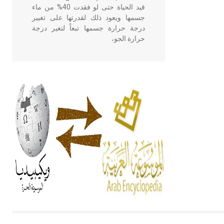
قيد الحياة حتى لو فقدت 40% من ماء
جسمها ويعود ذلك لقدرتها على تغيير
درجة حرارة جسمها تبعاً لتغير درجة
حرارة الجو،
- هل تعلم أن أبقراط كتب في الطب
أربعة مؤلفات هي: الحكم، الأدلة، تنظيم
التغذية، ورسالته في جروح الرأس.
ويعود له الفضل بأنه حرر الطب من
الدين والفلسفة.
- هل تعلم أن المرجان إفراز حيواني
يتكون في البحر ويتركب من مادة
كربونات الكلسيوم، وهو أحمر أو شديد
الحمرة وهو أجود أنواعه، ويمتاز بكبر
الحجم ويسمى الش
هل تعلم أن الأبسيد كلمة فرنسية اللفظ