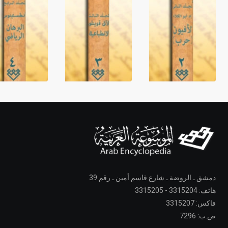
دمشق ـ الروضة ـ شارع قاسم أمين ـ رقم 39
هاتف: 3315204 - 3315205
فاكس: 3315207
ص.ب: 7296