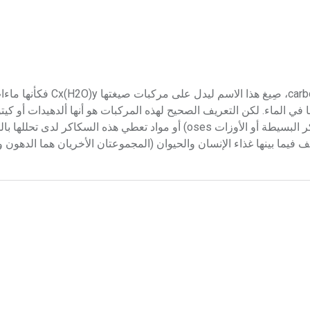
السكريات السكريات أو الكربوهدرات أو ماءات الكربون carbohydrates، صِي
 الماء. لكن التعريف الصحيح لهذه المركبات هو أنها ألدهيدات أو كيت
الهدروكسيل تدعى السكاكر الأحادية monosaccharides (أو السكاكر البسيطة أو الأوزات oses) أو مواد تعطي هذه السك