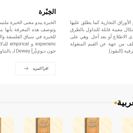
الخِبْرة
التجارية الأسناد التجارية les effets de commerce (أو الأوراق التجارية كما يطلق عليها
الخبرة يبدو معنى الخبرة ملتبس
ل معينة قابلة للتداول بالطرق
وتوصف هذه المعرفة بأنها معر
دى الاطلاع أو بعد أجل. وهي على
للخبرة في سياق الفلسفة والن
ختلف من جهة عن القيم المنقولة
perienc
ية (النقود).
جون ديوي[ر] J.Dewey بالتناوب للدلالة على المعنى ذاته.
اقرأ المزيد
ربية