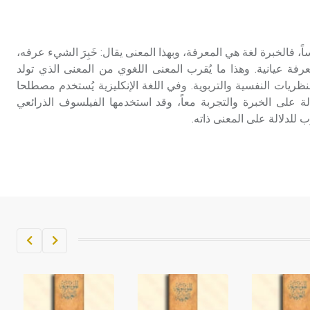
تم اعتمادها مصطلحاً أثرياً يستخدم في
العمارة عموماً وفي العمارة الدينية
الخاصة بالكنائس خصوصاً، وفي
اً، فالخبرة لغة هي المعرفة، وبهذا المعنى يقال: خَبِرَ الشيء عرفه،
الإنكليزية أب
فة عيانية. وهذا ما يُقرب المعنى اللغوي من المعنى الذي تولد
ظريات النفسية والتربوية. وفي اللغة الإنكليزية يُستخدم مصطلحا
- هل تعلم أن أبجر Abgar اسم معروف
ex و empirical للدلالة على الخبرة والتجربة معاً، وقد استخدمها الفيلسوف الذرائعي
جيداً يعود إلى عدد من الملوك الذين
حكموا مدينة إديسا (الرها) من أبجر الأول
وحتى التاسع، وهم ينتسبون إلى أسرة
أوسروين
- هل تعلم أن الأبجدية الكنعانية تتألف من
/22/ علامة كتابية sign تكتب منفصلة
غير متصلة، وتعتمد المبدأ الأكوروفوني،
حيث تقتصر القيمة الصوتية للعلامة الك