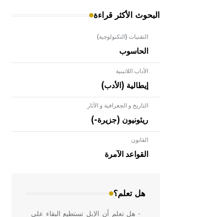
البحوث الأكثر قراءة
التقنيات (التكنولوجية)
الحاسوب
الآداب اللاتينية
إيطالية (الأدب)
التاريخ و الجغرافية و الآثار
ريئونيون (جزيرة-)
القانون
- هل تعلم أن الأبلق نوع من الفنون
الهندسية التي ارتبطت بالعمارة الإسلامية
القواعد الآمرة
في بلاد الشام ومصر خاصة، حيث يحرص
المعمار على بناء مداميكه وخاصة في
الواجهات
هل تعلم؟
- هل تعلم أن الإبل تستطيع البقاء على