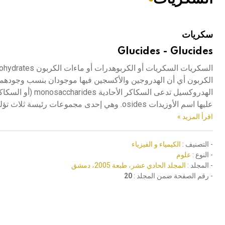
هيئة الموسوعة العربية تطلق موسوعات جديدة في عام 2026
سكريات
Glucides - Glucides
الكربون أي أن الهدروجين والأكسجين فيها موجودان بنسب وجودهما في
عليها اسم الأوزيدات osides. وهي إحدى مجموعات رئيسة ثلاث تؤلف فيما بينها غذاء الإنسان والحيوان (المجموعتان الأخريان هما الدهون والبروتينات).
اقرأ المزيد »
- التصنيف :
الكيمياء و الفيزياء
- النوع :
علوم
- المجلد :
المجلد الحادي عشر، طبعة 2005، دمشق
- رقم الصفحة ضمن المجلد :
20