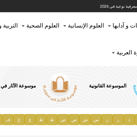
ية نوعية في 2026
تحقيق المخطوطات في العاصمة القطرية الدوحة
ات و آدابها
العلوم الإنسانية
العلوم الصحية
التربية 
 العربية
الموسوعة القانونية
موسوعة الآثار في
ذ
ر
ز
س
ش
ص
ض
ط
ظ
ع
غ
ف
ية