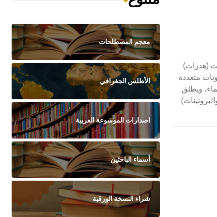
معجم المصطلحات
غ هذا الاسم ليدل على مركبات صيغتها Cx(H2O)y فكأنها ماءات (هدرات)
ونات متعددة
الأطلس الجغرافي
اكر لدى تحللها بالماء، ويطلق
اصدارات الموسوعة العربية
أسماء الباحثين
شراء النسخة الورقية