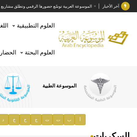
آخر الأخبار
الموسوعة العربية توسّع حضورها الرقمي وتطلق مشاريع معرف
فوز الأستاذ الدكتور وليد محمد السراقبي بجائزة كتارا ل
العلوم التطبيقية
اللغ
جائزة مجمع الملك سلمان العالمي للغة العربية 2025
الأستاذ إياد خالد الطباع مدير عام لهيئة الموسوعة العربية
العلوم البحتة
الحضارة
السيد محمد ياسين صالح وزيرا للثقافة
صدور المجلد الثامن من موسوعة الآثار في سورية
توصيات مجلس الإدارة
الموسوعة الطبية
صدور المجلد السابع من موسوعة الآثار في سورية
صدور المجلد الثامن عشر من الموسوعة الطبية
إعلان..
أ
ب
ت
ث
ج
ح
خ
د
دار الفكر الموزع الحصري لمنشورات هيئة الموسوعة العرب
السكريات