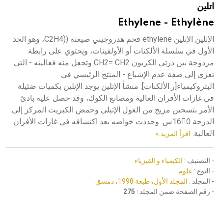
اتلين
هيئة الموسوعة العربية تطلق موسوعات جديدة في عام 2026
Ethylene - Ethylène
الإتلين الإتلين ethylene فحم هدروجيني صيغته ((C2H4، وهو الحد
الأول في سلسلة الألكنات أو الأولفينات، ويحتوي على رابطة
مزدوجة بين ذرتي الكربون CH2= CH2 وتجعل منه فعاليته - التي
تعزى إلى صفة عدم الإشباع - المنتج الرئيسي في
البتروكيمياء[ر.الألكنات]. منشأ الإتلين يوجد الإتلين بكميات ضئيلة
في غازات الأفران العالية ومصانع الكوك، وقد حصل عليه بادئ
الأمر بتسخين مزيج من الغول الإتيلي وحمض الكبريت المركز إلى
الدرجة 160ْس. وحددت خواصه بعد اكتشافه في غازات الأفران
العالية.
اقرأ المزيد »
- التصنيف :
الكيمياء و الفيزياء
- النوع :
علوم
- المجلد :
المجلد الأول، طبعة 1998، دمشق
- رقم الصفحة ضمن المجلد :
275