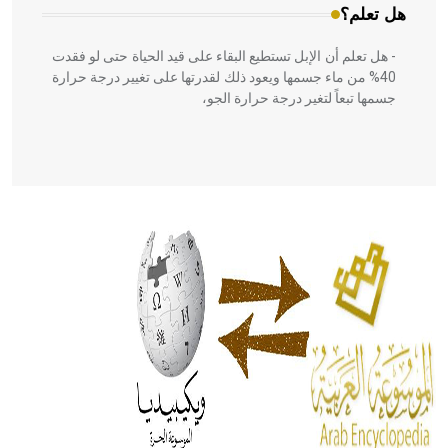
هل تعلم؟
- هل تعلم أن الإبل تستطيع البقاء على قيد الحياة حتى لو فقدت
40% من ماء جسمها ويعود ذلك لقدرتها على تغيير درجة حرارة
جسمها تبعاً لتغير درجة حرارة الجو،
- هل تعلم أن أبقراط كتب في الطب أربعة مؤلفات هي:
الحكم، الأدلة، تنظيم التغذية، ورسالته في جروح الرأس. ويعود
له الفضل بأنه حرر الطب من الدين والفلسفة.
- هل تعلم أن المرجان إفراز حيواني يتكون في البحر ويتركب
من مادة كربونات الكلسيوم، وهو أحمر أو شديد الحمرة وهو
أجود أنواعه، ويمتاز بكبر الحجم ويسمى الش