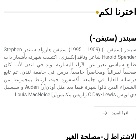
اخترنا لكم
هل تعلم أن الأبسيد كلمة فرنسية اللفظ تم اعتمادها مصطلحاً
أثرياً يستخدم في العمارة عموماً وفي العمارة الدينية الخاصة
بالكنائس خصوصاً، وفي الإنكليزية أب
سبندر (ستيفن-)
سبندر (ستيفن ـ) (1909 ـ 1995) ستيفن هارولد سبندر Stephen
Harold Spender شاعر وناقد إنكليزي، اكتسب شهرته بأشعار ذات
طابع سياسي تعبر عن الآراء اليسارية. ولد في لندن لأب كان
- هل تعلم أن أبجر Abgar اسم معروف جيداً يعود إلى عدد من
الملوك الذين حكموا مدينة إديسا (الرها) من أبجر الأول وحتى
صحفياً ليبرالياً ومحاضراً جامعياً. درس في جامعة لندن، ثم تابع
التاسع، وهم ينتسبون إلى أسرة أوسروين
دراساته العليا في جامعة أكسفورد حيث ارتبط بمجموعة من
الشعراء الذين نالوا شهرة فيما بعد مثل أودن[ر] Auden و سيسيل
دي لويس C.Day-Lewis ولويس مكنيس[ر] Louis MacNeice.
- هل تعلم أن الأبجدية الكنعانية تتألف من /22/ علامة كتابية
اقرأ المزيد
sign تكتب منفصلة غير متصلة، وتعتمد المبدأ الأكوروفوني،
حيث تقتصر القيمة الصوتية للعلامة الك
الاشتراط ل-مصلحة الغير