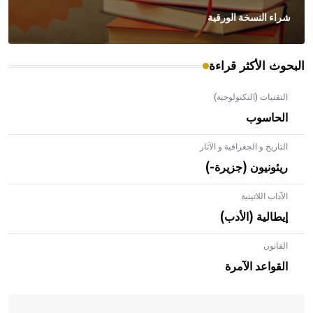
شراء النسخة الورقية
البحوث الأكثر قراءة
التقنيات (التكنولوجية)
الحاسوب
التاريخ و الجغرافية و الآثار
ريئونيون (جزيرة-)
الآداب اللاتينية
إيطالية (الأدب)
القانون
- هل تعلم أن الأبلق نوع من الفنون الهندسية التي ارتبطت
بالعمارة الإسلامية في بلاد الشام ومصر خاصة، حيث يحرص
القواعد الآمرة
المعمار على بناء مداميكه وخاصة في الواجهات