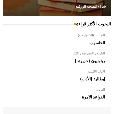
شراء النسخة الورقية
البحوث الأكثر قراءة
التقنيات (التكنولوجية)
الحاسوب
التاريخ و الجغرافية و الآثار
ريئونيون (جزيرة-)
الآداب اللاتينية
إيطالية (الأدب)
القانون
- هل تعلم أن الأبلق نوع من الفنون الهندسية التي ارتبطت
بالعمارة الإسلامية في بلاد الشام ومصر خاصة، حيث يحرص
القواعد الآمرة
المعمار على بناء مداميكه وخاصة في الواجهات