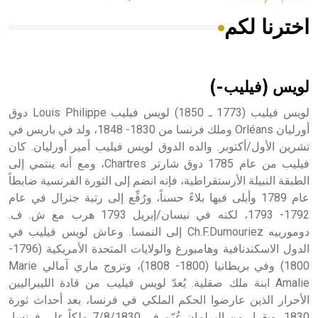
اخترنا لكم
هل تعلم أن الأبسيد كلمة فرنسية اللفظ تم اعتمادها مصطلحاً
أثرياً يستخدم في العمارة عموماً وفي العمارة الدينية الخاصة
بالكنائس خصوصاً، وفي الإنكليزية أب
لويس (فيليب-)
لويس فيليب (1773 ـ 1850) لويس فيليب Louis Philippe دوق
أورليان Orléans وملك فرنسا من 1830- 1848، ولد في باريس في
تشرين الأول/أكتوبر. والده الدوق لويس فيليب أمير أورليان. كان
- هل تعلم أن أبجر Abgar اسم معروف جيداً يعود إلى عدد من
الملوك الذين حكموا مدينة إديسا (الرها) من أبجر الأول وحتى
فيليب من عام 1785 دوق شارتر Chartres، ومع أنه ينتمي إلى
التاسع، وهم ينتسبون إلى أسرة أوسروين
الطبقة النبيلة الأرستقراطية، فإنه انضم إلى الثورة الفرنسية ضابطاً
عام 1789 وأبلى فيها بلاءً حسناً، ورُفِّع إلى رتبة جنرال في عام
1792- 1793، لكنه في نيسان/إبريل 1793 هرب مع ش. ف.
دومورييه Ch.F.Dumouriez إلى النمسا. وعاش لويس فيليب في
الدول الاسكندنافية وهامبورغ والولايات المتحدة الأمريكية (1796-
- هل تعلم أن الأبجدية الكنعانية تتألف من /22/ علامة كتابية
1800) وفي بريطانيا (1800- 1808)، وتزوج ماري آمالي Marie
sign تكتب منفصلة غير متصلة، وتعتمد المبدأ الأكوروفوني،
Amalie ابنة ملك صقلية. يُعدّ لويس فيليب من قادة الليبراليين
حيث تقتصر القيمة الصوتية للعلامة الك
الأحرار الذين عارضوا الحكم الملكي في فرنسا، بعد أحداث ثورة
1830، وبقرار من البرلمان عُيّن في 7/8/1830 ملكاً على فرنسا،