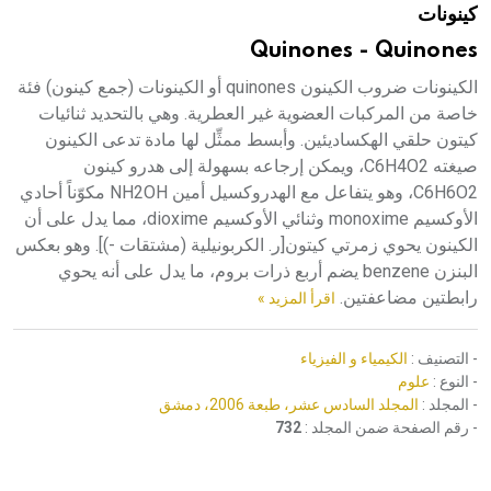
كينونات
هيئة الموسوعة العربية تطلق موسوعات جديدة في عام 2026
Quinones - Quinones
الكينونات ضروب الكينون quinones أو الكينونات (جمع كينون) فئة
خاصة من المركبات العضوية غير العطرية. وهي بالتحديد ثنائيات
كيتون حلقي الهكساديئين. وأبسط ممثِّل لها مادة تدعى الكينون
صيغته C6H4O2، ويمكن إرجاعه بسهولة إلى هدرو كينون
C6H6O2، وهو يتفاعل مع الهدروكسيل أمين NH2OH مكوّناً أحادي
الأوكسيم monoxime وثنائي الأوكسيم dioxime، مما يدل على أن
الكينون يحوي زمرتي كيتون[ر. الكربونيلية (مشتقات -)]. وهو بعكس
البنزن benzene يضم أربع ذرات بروم، ما يدل على أنه يحوي
رابطتين مضاعفتين.
اقرأ المزيد »
- التصنيف :
الكيمياء و الفيزياء
- النوع :
علوم
- المجلد :
المجلد السادس عشر، طبعة 2006، دمشق
- رقم الصفحة ضمن المجلد :
732