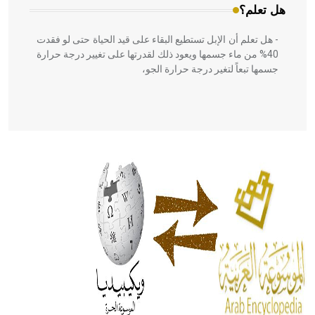
هل تعلم؟
- هل تعلم أن الإبل تستطيع البقاء على قيد الحياة حتى لو فقدت
40% من ماء جسمها ويعود ذلك لقدرتها على تغيير درجة حرارة
جسمها تبعاً لتغير درجة حرارة الجو،
- هل تعلم أن أبقراط كتب في الطب أربعة مؤلفات هي:
الحكم، الأدلة، تنظيم التغذية، ورسالته في جروح الرأس. ويعود
له الفضل بأنه حرر الطب من الدين والفلسفة.
- هل تعلم أن المرجان إفراز حيواني يتكون في البحر ويتركب
من مادة كربونات الكلسيوم، وهو أحمر أو شديد الحمرة وهو
أجود أنواعه، ويمتاز بكبر الحجم ويسمى الش