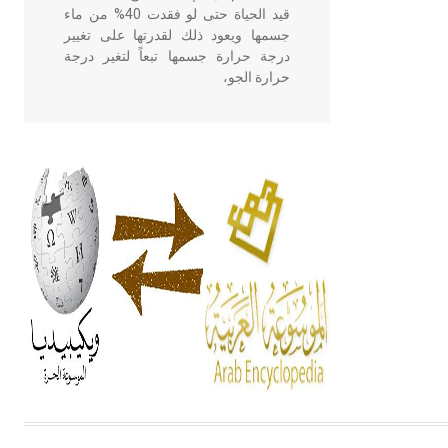
قيد الحياة حتى لو فقدت 40% من ماء
جسمها ويعود ذلك لقدرتها على تغيير
درجة حرارة جسمها تبعاً لتغير درجة
حرارة الجو،
- هل تعلم أن أبقراط كتب في الطب
أربعة مؤلفات هي: الحكم، الأدلة، تنظيم
التغذية، ورسالته في جروح الرأس.
ويعود له الفضل بأنه حرر الطب من
الدين والفلسفة.
- هل تعلم أن المرجان إفراز حيواني
يتكون في البحر ويتركب من مادة
كربونات الكلسيوم، وهو أحمر أو شديد
الحمرة وهو أجود أنواعه، ويمتاز بكبر
الحجم ويسمى الش
هل تعلم أن الأبسيد كلمة فرنسية اللفظ