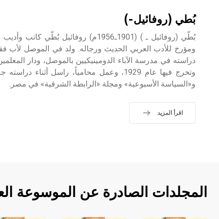
بُطي (روفائيل-)
بُطّي (روفائيل ـ ) (1901ـ1956م) روفائيل 
ومؤرخ للأدب العربي الحديث ورجاله. ولد في الموصل لأب فقي
دراسته في مدرسة الآباء الدومينيكيين بالموصل، ودار المعلمي
وتخرج فيها عام 1929، وعمل محامياً، راسل أثنا
و«السياسة الأسبوعية» ومجلة «الرابطة الشرقية» في مصر.
اقرأ المزيد
المجلدات الصادرة عن الموسوعة الع