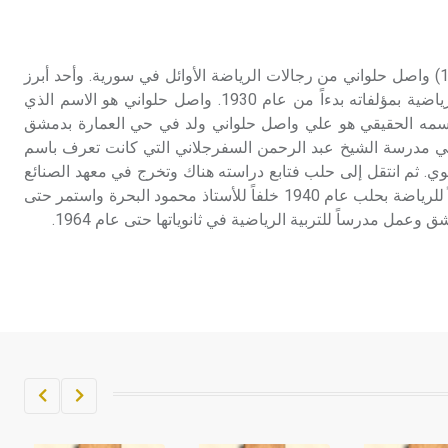
تم اعتمادها مصطلحاً أثرياً يستخدم في
العمارة عموماً وفي العمارة الدينية
الخاصة بالكنائس خصوصاً، وفي
حلواني (واصل -) (1908-1995) واصل حلواني من رجالات الرياضة الأوائل في سورية. وأحد أبرز
الإنكليزية أب
الكتّاب الذين أثروا المكتبة الرياضية بمؤلفاته بدءاً من عام 1930. واصل حلواني هو الاسم الذي
 اسمه الحقيقي هو علي واصل حلواني ولد في حي العمارة بدمشق
- هل تعلم أن أبجر Abgar اسم معروف
ئي في مدرسة الشيخ عبد الرحمن السفرجلاني التي كانت تعرف باسم
جيداً يعود إلى عدد من الملوك الذين
وي. ثم انتقل إلى حلب فتابع دراسته هناك وتخرج في معهد الصنائع
حكموا مدينة إديسا (الرها) من أبجر الأول
عام 1929 وعين مدرساً وكيلاً للرياضة بحلب عام 1940 خلفاً للأستاذ محمود البحرة واستمر حتى
وحتى التاسع، وهم ينتسبون إلى أسرة
أوسروين
- هل تعلم أن الأبجدية الكنعانية تتألف من
/22/ علامة كتابية sign تكتب منفصلة
غير متصلة، وتعتمد المبدأ الأكوروفوني،
حيث تقتصر القيمة الصوتية للعلامة الك