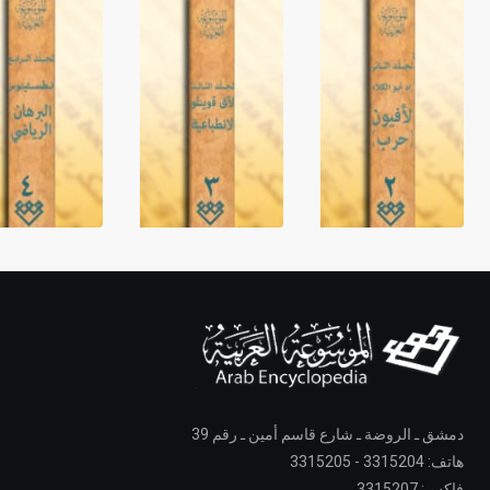
دمشق ـ الروضة ـ شارع قاسم أمين ـ رقم 39
هاتف: 3315204 - 3315205
فاكس: 3315207