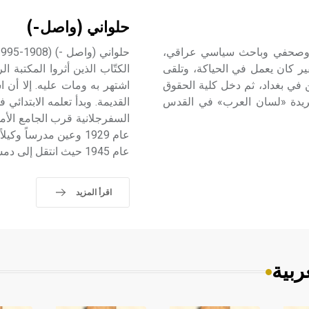
حلواني (واصل-)
بُطّي كاتب وأديب وصحفي وباحث سياسي عراقي،
ر كان يعمل في الحياكة، وتلقى
ن في بغداد، ثم دخل كلية الحقوق
اشتهر به ومات عليه. إلا أن
ء دراسته جريدة «لسان العرب» في القدس
القديمة. وبدأ تعلمه الابتدا
السفرجلانية قرب الجامع الأم
عام 1945 حيث انتقل إلى دمشق وعمل مدرساً للتربية الرياضية في ثانوياتها حتى عام 1964.
اقرأ المزيد
ربية