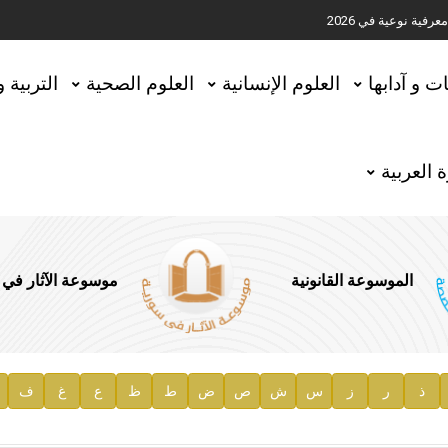
ية نوعية في 2026
تحقيق المخطوطات في العاصمة القطرية الدوحة
ات و آدابها
العلوم الإنسانية
العلوم الصحية
التربية 
 العربية
الموسوعة القانونية
موسوعة الآثار في
ذ
ر
ز
س
ش
ص
ض
ط
ظ
ع
غ
ف
ية