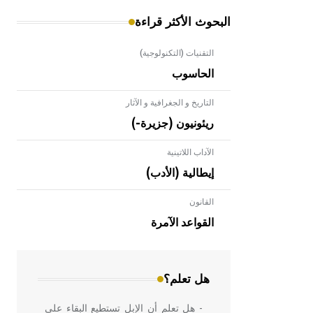
البحوث الأكثر قراءة
التقنيات (التكنولوجية)
الحاسوب
التاريخ و الجغرافية و الآثار
ريئونيون (جزيرة-)
الآداب اللاتينية
إيطالية (الأدب)
القانون
- هل تعلم أن الأبلق نوع من الفنون
الهندسية التي ارتبطت بالعمارة الإسلامية
القواعد الآمرة
في بلاد الشام ومصر خاصة، حيث يحرص
المعمار على بناء مداميكه وخاصة في
الواجهات
هل تعلم؟
- هل تعلم أن الإبل تستطيع البقاء على