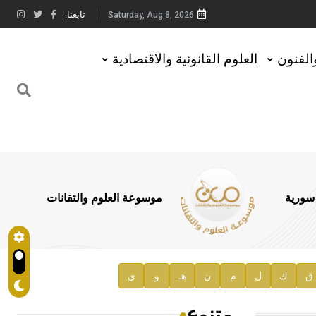
تابعنا:
Saturday, Aug 8, 2026
والفنون
العلوم القانونية والاقتصادية
 سورية
موسوعة العلوم والتقانات
ق
ك
ل
م
ن
هـ
و
ي
متنوع