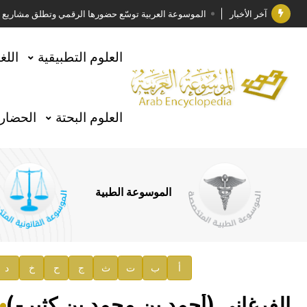
آخر الأخبار
الموسوعة العربية توسّع حضورها الرقمي وتطلق مشاريع معرف
فوز الأستاذ الدكتور وليد محمد السراقبي بجائزة كتارا ل
العلوم التطبيقية
اللغ
جائزة مجمع الملك سلمان العالمي للغة العربية 2025
الأستاذ إياد خالد الطباع مدير عام لهيئة الموسوعة العربية
العلوم البحتة
الحضارة
السيد محمد ياسين صالح وزيرا للثقافة
صدور المجلد الثامن من موسوعة الآثار في سورية
توصيات مجلس الإدارة
الموسوعة الطبية
صدور المجلد السابع من موسوعة الآثار في سورية
صدور المجلد الثامن عشر من الموسوعة الطبية
إعلان..
أ
ب
ت
ث
ج
ح
خ
د
دار الفكر الموزع الحصري لمنشورات هيئة الموسوعة العرب
الفرغاني (أحمد بن محمد بن كثير-)