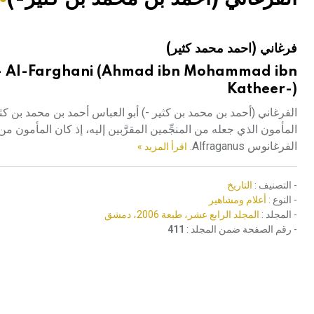
هيئة الموسوعة العربية تطلق موسوعات جديدة في عام 2026
فرغاني (احمد محمد كثير)
- Al-Farghani (Ahmad ibn Mohammad ibn
Katheer-)
الفرغاني (أحمد بن محمد بن كثير -) أبو العباس أحمد بن محمد بن ك
المأمون الذي جعله من المنجِّمين المقرَّبين إليه، إذ كان المأمون 
الفرغانوس Alfraganus.
اقرأ المزيد »
- التصنيف :
التاريخ
- النوع :
أعلام ومشاهير
- المجلد :
المجلد الرابع عشر، طبعة 2006، دمشق
- رقم الصفحة ضمن المجلد :
411