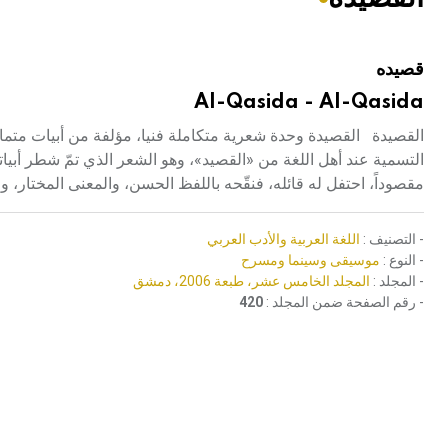
هيئة الموسوعة العربية تطلق موسوعات جديدة في عام 2026
قصيده
Al-Qasida - Al-Qasida
القصيدة القصيدة وحدة شعرية متكاملة فنيا، مؤلفة من أبيات متماثل
التسمية عند أهل اللغة من «القصيد»، وهو الشعر الذي تمّ شطر أبياته،
مقصوداً، احتفل له قائله، فنقّحه باللفظ الحسن، والمعنى المختار، و
- التصنيف :
اللغة العربية والأدب العربي
- النوع :
موسيقى وسينما ومسرح
- المجلد :
المجلد الخامس عشر، طبعة 2006، دمشق
- رقم الصفحة ضمن المجلد :
420