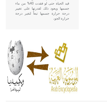
قيد الحياة حتى لو فقدت 40% من ماء
جسمها ويعود ذلك لقدرتها على تغيير
درجة حرارة جسمها تبعاً لتغير درجة
حرارة الجو،
- هل تعلم أن أبقراط كتب في الطب
أربعة مؤلفات هي: الحكم، الأدلة، تنظيم
التغذية، ورسالته في جروح الرأس.
ويعود له الفضل بأنه حرر الطب من
الدين والفلسفة.
- هل تعلم أن المرجان إفراز حيواني
يتكون في البحر ويتركب من مادة
كربونات الكلسيوم، وهو أحمر أو شديد
الحمرة وهو أجود أنواعه، ويمتاز بكبر
الحجم ويسمى الش
هل تعلم أن الأبسيد كلمة فرنسية اللفظ