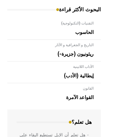
البحوث الأكثر قراءة
التقنيات (التكنولوجية)
الحاسوب
التاريخ و الجغرافية و الآثار
ريئونيون (جزيرة-)
الآداب اللاتينية
إيطالية (الأدب)
القانون
- هل تعلم أن الأبلق نوع من الفنون
الهندسية التي ارتبطت بالعمارة الإسلامية
القواعد الآمرة
في بلاد الشام ومصر خاصة، حيث يحرص
المعمار على بناء مداميكه وخاصة في
الواجهات
هل تعلم؟
- هل تعلم أن الإبل تستطيع البقاء على