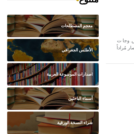
معجم المصطلحات
س. وجا ت
 مُراداً
الأطلس الجغرافي
اصدارات الموسوعة العربية
أسماء الباحثين
شراء النسخة الورقية