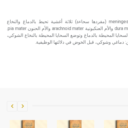
تم اعتمادها مصطلحاً أثرياً يستخدم في
العمارة عموماً وفي العمارة الدينية
الخاصة بالكنائس خصوصاً، وفي
السحايا (تشريح ـ) السحايا meninges (مفردها سحاءة) ثلاثة أغشية تحيط بالدماغ والنخاع
الإنكليزية أب
الشوكي هي الأم الجافية dura mater والأم العنكبوتية arachnoid mater والأم الحنون pia mater.
لسحايا المحيطة بالدماغ وتوضع السحايا المحيطة بالنخاع الشوكي،
- هل تعلم أن أبجر Abgar اسم معروف
 دماغي وشوكي، قبل الخوض في دلالتها الوظيفية.
جيداً يعود إلى عدد من الملوك الذين
حكموا مدينة إديسا (الرها) من أبجر الأول
وحتى التاسع، وهم ينتسبون إلى أسرة
أوسروين
- هل تعلم أن الأبجدية الكنعانية تتألف من
/22/ علامة كتابية sign تكتب منفصلة
غير متصلة، وتعتمد المبدأ الأكوروفوني،
حيث تقتصر القيمة الصوتية للعلامة الك