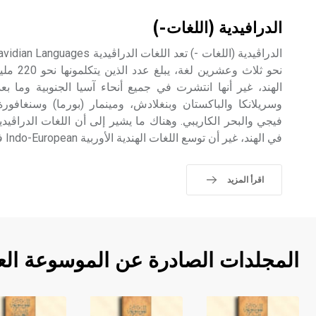
الدرافيدية (اللغات-)
نحو ثلاث 
الهند، غير أنها انتشرت في جميع أنحاء آسيا الجنوبية وما 
وسريلانكا والباكستان وبنغلادش، ومينمار (بورما) وسنغافورة
فيجي والبحر الكاريبي. وهناك ما يشير إلى أن اللغات الدراڤيدي
في الهند، غير أن توسع اللغات الهندية الأوربية Indo-European في شمال الهند دفعها جنوباً.
اقرأ المزيد
المجلدات الصادرة عن الموسوعة الع