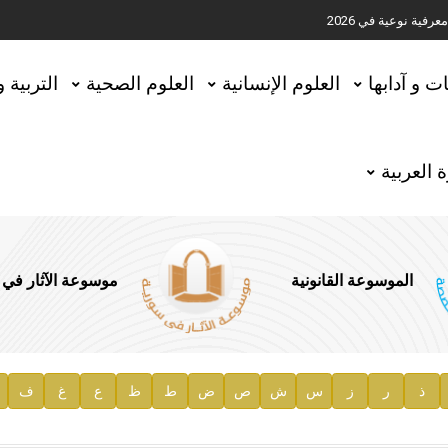
ية نوعية في 2026
تحقيق المخطوطات في العاصمة القطرية الدوحة
ات و آدابها
العلوم الإنسانية
العلوم الصحية
التربية 
 العربية
الموسوعة القانونية
موسوعة الآثار في
ذ
ر
ز
س
ش
ص
ض
ط
ظ
ع
غ
ف
ية