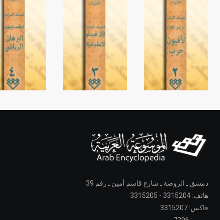
دمشق ـ الروضة ـ شارع قاسم أمين ـ رقم 39
هاتف: 3315204 - 3315205
فاكس: 3315207