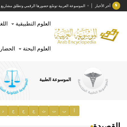
آخر الأخبار
الموسوعة العربية توسّع حضورها الرقمي وتطلق مشاريع معرف
فوز الأستاذ الدكتور وليد محمد السراقبي بجائزة كتارا ل
العلوم التطبيقية
اللغ
جائزة مجمع الملك سلمان العالمي للغة العربية 2025
الأستاذ إياد خالد الطباع مدير عام لهيئة الموسوعة العربية
العلوم البحتة
الحضارة
السيد محمد ياسين صالح وزيرا للثقافة
صدور المجلد الثامن من موسوعة الآثار في سورية
توصيات مجلس الإدارة
الموسوعة الطبية
صدور المجلد السابع من موسوعة الآثار في سورية
صدور المجلد الثامن عشر من الموسوعة الطبية
إعلان..
أ
ب
ت
ث
ج
ح
خ
د
دار الفكر الموزع الحصري لمنشورات هيئة الموسوعة العرب
القصيدة