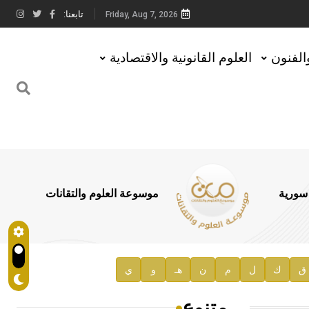
تابعنا:
Friday, Aug 7, 2026
والفنون
العلوم القانونية والاقتصادية
 سورية
موسوعة العلوم والتقانات
ق
ك
ل
م
ن
هـ
و
ي
متنوع