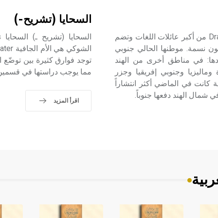
السحايا (تشريح-)
الدراڤيدية (اللغات -) تعد اللغات الدراڤيدية Dravidian Languages من أكبر عائلات اللغات وتضم
وعشرين لغة، يبلغ عدد الذين يتكلمونها نحو 220 مليون نسمة. موطنها الحالي جنوبي
بعدها: في مناطق أخرى من الهند
توجد فوارق كثيرة بين توضّع ا
 وماليزيا وجنوبي إفريقيا وجزر
مما يوجب دراستها في قسمين:
ة كانت في الماضي أكثر انتشاراً
اقرأ المزيد
ربية