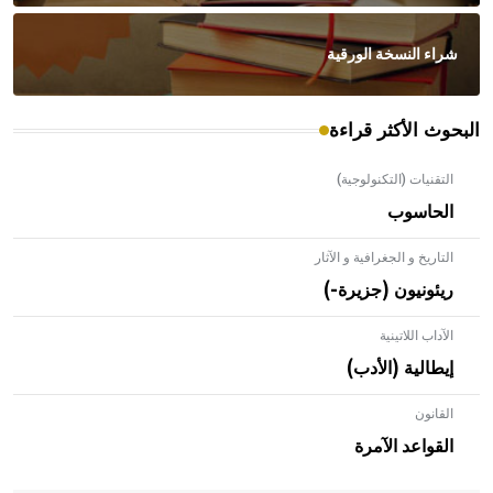
شراء النسخة الورقية
البحوث الأكثر قراءة
التقنيات (التكنولوجية)
الحاسوب
التاريخ و الجغرافية و الآثار
ريئونيون (جزيرة-)
الآداب اللاتينية
إيطالية (الأدب)
القانون
- هل تعلم أن الأبلق نوع من الفنون الهندسية التي ارتبطت
بالعمارة الإسلامية في بلاد الشام ومصر خاصة، حيث يحرص
القواعد الآمرة
المعمار على بناء مداميكه وخاصة في الواجهات