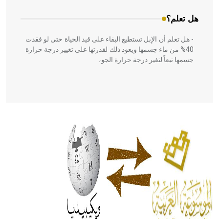
هل تعلم؟
- هل تعلم أن الإبل تستطيع البقاء على قيد الحياة حتى لو فقدت
40% من ماء جسمها ويعود ذلك لقدرتها على تغيير درجة حرارة
جسمها تبعاً لتغير درجة حرارة الجو،
- هل تعلم أن أبقراط كتب في الطب أربعة مؤلفات هي:
الحكم، الأدلة، تنظيم التغذية، ورسالته في جروح الرأس. ويعود
له الفضل بأنه حرر الطب من الدين والفلسفة.
- هل تعلم أن المرجان إفراز حيواني يتكون في البحر ويتركب
من مادة كربونات الكلسيوم، وهو أحمر أو شديد الحمرة وهو
أجود أنواعه، ويمتاز بكبر الحجم ويسمى الش