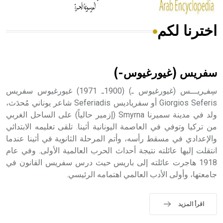
اخترنا لكم
هل تعلم أن الأبسيد كلمة فرنسية اللفظ تم اعتمادها مصطلحاً
أثرياً يستخدم في العمارة عموماً وفي العمارة الدينية الخاصة
بالكنائس خصوصاً، وفي الإنكليزية أب
سفريس (غيورغيوس-)
سِفـِريـــس (غيورغيوس ـ) (1900ـ 1971) غيورغيوس سفريس
Giorgios Seferis أو سفرياديس Seferiadis شاعر يوناني مُحدَث،
ولد في مدينة سميرنا Smyrna (إزمير حالياً) على الساحل الغربي
- هل تعلم أن أبجر Abgar اسم معروف جيداً يعود إلى عدد من
الملوك الذين حكموا مدينة إديسا (الرها) من أبجر الأول وحتى
من تركيا وتوفي في العاصمة اليونانية أثينا. تلقى تعليمه الابتدائي
التاسع، وهم ينتسبون إلى أسرة أوسروين
والإعدادي في مسقط رأسه، وأتم المرحلة الثانوية في أثينا عندما
انتقلت إليها عائلته نتيجة أحداث الحرب العالمية الأولى. وفي عام
1918 هاجرت عائلته إلى باريس حيث درس سفريس القانون في
جامعتها، وأولى الأدب العالمي اهتمامه الرئيسي.
- هل تعلم أن الأبجدية الكنعانية تتألف من /22/ علامة كتابية
sign تكتب منفصلة غير متصلة، وتعتمد المبدأ الأكوروفوني،
اقرأ المزيد
حيث تقتصر القيمة الصوتية للعلامة الك