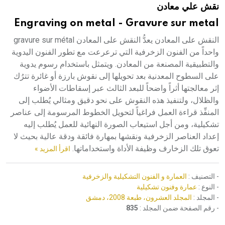
نقش علي معادن
هيئة الموسوعة العربية تطلق موسوعات جديدة في عام 2026
Engraving on metal - Gravure sur metal
النقش على المعادن يعدُّ النقش على المعادن gravure sur métal
واحداً من الفنون الزخرفية التي ترعرعت مع تطور الفنون اليدوية
والتطبيقية المصنعة من المعادن. ويتمثل باستخدام رسوم يدوية
على السطوح المعدنية بعد تحويلها إلى نقوش بارزة أو غائرة تترُك
إثر معالجتها أثراً واضحاً للبعد الثالث عبر إسقاطات الأضواء
والظلال، ولتنفيذ هذه النقوش على نحو دقيق ومثالي يُطلب إلى
المنفِّذ قراءة العمل فراغياً لتحويل الخطوط المرسومة إلى عناصر
تشكيلية، ومن أجل استيعاب الصورة النهائية للعمل يُطلب إليه
إعداد العناصر الزخرفية ونقشها بمهارة فائقة ودقة عالية بحيث لا
تعوق تلك الزخارف وظيفة الأداة واستخداماتها.
اقرأ المزيد »
- التصنيف :
العمارة و الفنون التشكيلية والزخرفية
- النوع :
عمارة وفنون تشكيلية
- المجلد :
المجلد العشرون، طبعة 2008، دمشق
- رقم الصفحة ضمن المجلد :
835