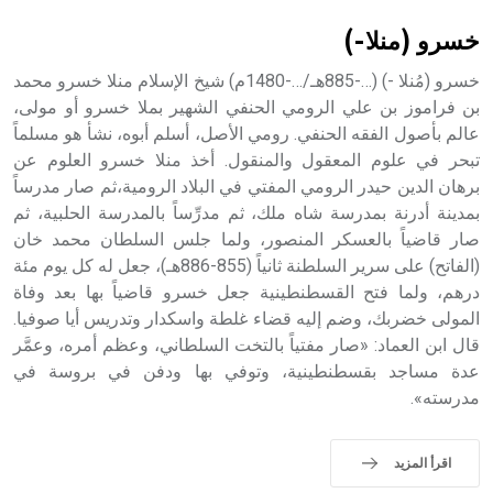
خسرو (منلا-)
خسرو (مُنلا -) (…-885هـ/…-1480م) شيخ الإسلام منلا خسرو محمد
بن فراموز بن علي الرومي الحنفي الشهير بملا خسرو أو مولى،
عالم بأصول الفقه الحنفي. رومي الأصل، أسلم أبوه، نشأ هو مسلماً
تبحر في علوم المعقول والمنقول. أخذ منلا خسرو العلوم عن
برهان الدين حيدر الرومي المفتي في البلاد الرومية،ثم صار مدرساً
بمدينة أدرنة بمدرسة شاه ملك، ثم مدرِّساً بالمدرسة الحلبية، ثم
صار قاضياً بالعسكر المنصور، ولما جلس السلطان محمد خان
(الفاتح) على سرير السلطنة ثانياً (855-886هـ)، جعل له كل يوم مئة
درهم، ولما فتح القسطنطينية جعل خسرو قاضياً بها بعد وفاة
المولى خضربك، وضم إليه قضاء غلطة واسكدار وتدريس أيا صوفيا.
قال ابن العماد: «صار مفتياً بالتخت السلطاني، وعظم أمره، وعمَّر
عدة مساجد بقسطنطينية، وتوفي بها ودفن في بروسة في
مدرسته».
اقرأ المزيد