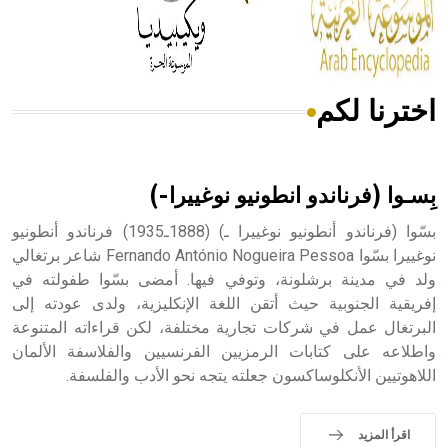
من مادة كربونات الكلسيوم، وهو أحمر أو شديد الحمرة وهو
أجود أنواعه، ويمتاز بكبر الحجم ويسمى الش
اخترنا لكم
هل تعلم أن الأبسيد كلمة فرنسية اللفظ تم اعتمادها مصطلحاً
أثرياً يستخدم في العمارة عموماً وفي العمارة الدينية الخاصة
بالكنائس خصوصاً، وفي الإنكليزية أب
بِسـوا (فرناندو انطونيو نوغييرا-)
بسّوا (فرناندو أنطونيو نوغييرا ـ) (1888ـ1935) فرناندو أنطونيو
نوغييرا بسّوا Fernando António Nogueira Pessoa شاعر برتغالي
ولد في مدينة برشلونة، وتوفي فيها. أمضى بسّوا طفولته في
- هل تعلم أن أبجر Abgar اسم معروف جيداً يعود إلى عدد من
الملوك الذين حكموا مدينة إديسا (الرها) من أبجر الأول وحتى
إفريقية الجنوبية حيث أتقن اللغة الإنكليزية، ولدى عودته إلى
التاسع، وهم ينتسبون إلى أسرة أوسروين
البرتغال عمل في شركات تجارية مختلفة، لكن قراءاته المتنوعة
واطلاعه على كتابات الرمزيين الفرنسيين والفلاسفة الألمان
اللاهوتيين الأنكلوساكسون جعلته يتجه نحو الأدب والفلسفة.
- هل تعلم أن الأبجدية الكنعانية تتألف من /22/ علامة كتابية
اقرأ المزيد