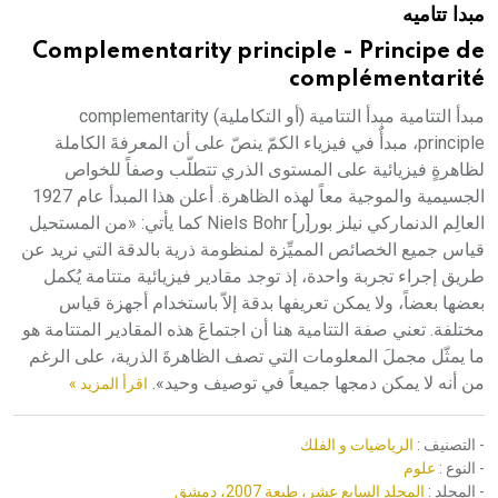
مبدا تتاميه
هيئة الموسوعة العربية تطلق موسوعات جديدة في عام 2026
Complementarity principle - Principe de
complémentarité
مبدأ التتامية مبدأ التتامية (أو التكاملية) complementarity
principle، مبدأٌ في فيزياء الكمّ ينصّ على أن المعرفةَ الكاملة
لظاهرةٍ فيزيائية على المستوى الذري تتطلّب وصفاً للخواص
الجسيمية والموجية معاً لهذه الظاهرة. أعلن هذا المبدأ عام 1927
العالِم الدنماركي نيلز بور[ر] Niels Bohr كما يأتي: «من المستحيل
قياس جميع الخصائص المميِّزة لمنظومة ذرية بالدقة التي نريد عن
طريق إجراء تجربة واحدة، إذ توجد مقادير فيزيائية متتامة يُكمل
بعضها بعضاً، ولا يمكن تعريفها بدقة إلاّ باستخدام أجهزة قياس
مختلفة. تعني صفة التتامية هنا أن اجتماعَ هذه المقادير المتتامة هو
ما يمثّل مجملَ المعلومات التي تصف الظاهرةَ الذرية، على الرغم
من أنه لا يمكن دمجها جميعاً في توصيف وحيد».
اقرأ المزيد »
- التصنيف :
الرياضيات و الفلك
- النوع :
علوم
- المجلد :
المجلد السابع عشر، طبعة 2007، دمشق