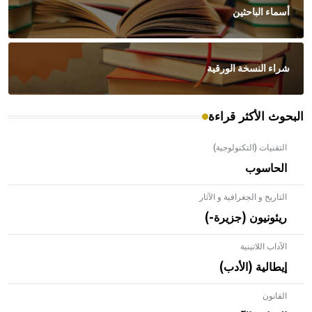
أسماء الباحثين
شراء النسخة الورقية
البحوث الأكثر قراءة
التقنيات (التكنولوجية)
الحاسوب
التاريخ و الجغرافية و الآثار
ريئونيون (جزيرة-)
الآداب اللاتينية
إيطالية (الأدب)
القانون
- هل تعلم أن الأبلق نوع من الفنون الهندسية التي ارتبطت