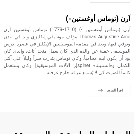
sign تكتب منفصلة غير متصلة، وتعتمد المبدأ الأكوروفوني،
حيث تقتصر القيمة الصوتية للعلامة الك
آرن (توماس أوغستين-)
آرن (توماس أوغستين -) (1710-1778) توماس أوغستين آرن
Thomas Augustine Arne مؤلف موسيقي إِنكليزي ولد في لندن
وتوفي فيها، ويعد في مقدمة الموسيقيين الإِنكليز في عصره. درس
الموسيقى خفية عن والده الذي كان يعمل منجد أثاث، والذي كان
يود أن يكون ابنه محامياً. وكان توماس يتدرب سراً وليلاً على آلتي
الكمان و«السبينتا» spinet[ر. الآلات الموسيقية]. وكان يستعمل
كاتماً للصوت كي لا يُسمع عزفه خارج غرفته.
اقرأ المزيد