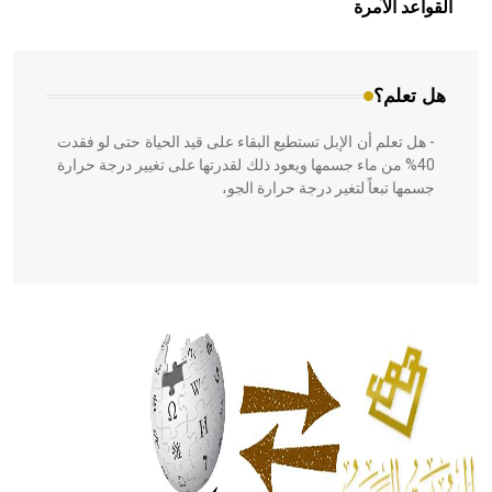
بالعمارة الإسلامية في بلاد الشام ومصر خاصة، حيث يحرص
القواعد الآمرة
المعمار على بناء مداميكه وخاصة في الواجهات
هل تعلم؟
- هل تعلم أن الإبل تستطيع البقاء على قيد الحياة حتى لو فقدت
40% من ماء جسمها ويعود ذلك لقدرتها على تغيير درجة حرارة
جسمها تبعاً لتغير درجة حرارة الجو،
- هل تعلم أن أبقراط كتب في الطب أربعة مؤلفات هي:
الحكم، الأدلة، تنظيم التغذية، ورسالته في جروح الرأس. ويعود
له الفضل بأنه حرر الطب من الدين والفلسفة.
- هل تعلم أن المرجان إفراز حيواني يتكون في البحر ويتركب