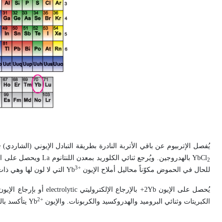
يُفصل الإتربيوم عن باقي الأتربة النادرة بطريقة التبادل الإيوني (الشاردي)
e
YbCl
بالهدروجين. ويُرجع ثنائي الكلوريد بمعدن اللنتانوم
La
ويحصل على المعد
2
3+
للحال في الحموض مكوّناً محاليل أملاح الإيون
Yb
التي لا لون لها وهي ذ
يُحصل على الإيون
Yb
2+ بالإرجاع الإلكتروليتي
electrolytic
أو بإرجاع الإيو
2+
الكبريتات وثنائي البروميد والهدروكسيد والكربونات. والإيون
Yb
يتأكسد بال