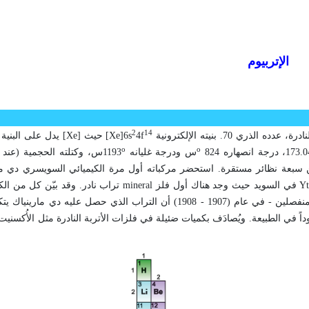
الإتربيوم
2
14
 الذري 70. بنيته الإلكترونية
4f
Xe]6s
] حيث [
Xe
] يدل على البنية ا
o
o
س ودرجة غليانه
1193س، وكتلته الحجمية (عند الدرجة 25
Yt
في السويد حيث وجد هناك أول فلز
mineral
تراب نادر. وقد بيّن كل من الك
- منفصلين - في عام (1907 - 1908) أن التراب الذي حصل عليه دي مار
جوداً في الطبيعة. ويُصادَف بكميات ضئيلة في فلزات الأتربة النادرة مثل الأُكسني