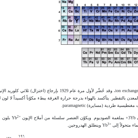
ion exchang
، وقد حُضِّر لأول مرة عام 1929 بإرجاع (اختزال) ثلاثي كلوريد الإتربيوم
ن بالتقطير. يتأكسد بالهواء بدرجة حرارة الغرفة ببطء مكوّناً أكسيداً لا لون 
ات مغنطيسية طردية (مسايرة)
paramagnetic
.
2+
ن
Yb
3+ بملغمة الصوديوم. ويكوّن العنصر سلسلة من أملاح الإيون
Yb
بلون أ
3+
ماء متحولاً إلى
Yb
وينطلق الهدروجين.