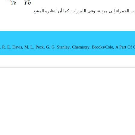
ت الحمراء إلى مرئية، وفي الليزرات. كما أن لنظيره المشع
, R. E. Davis, M. L. Peck, G. G. Stanley
,
Chemistry
,
Brooks/Cole
,
A Part Of 