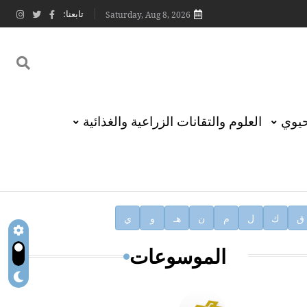
تابعنا:
Saturday, Aug 8, 2026
حيوي
العلوم والتقانات الزراعية والغذائية
ق
ك
ل
م
ن
هـ
و
ي
الموسوعات