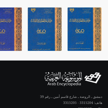
دمشق ـ الروضة ـ شارع قاسم أمين ـ رقم 39
هاتف: 3315204 - 3315205