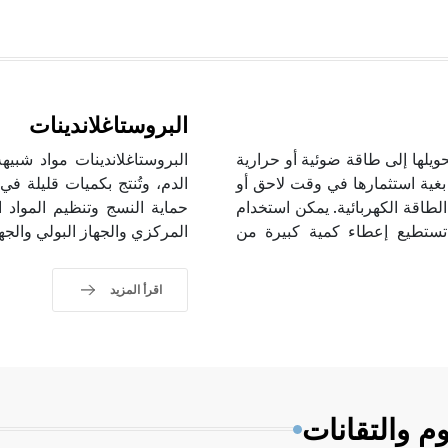
البروستاغلاندينات
تحويلها إلى طاقة ضوئية أو حرارية
البروستاغلاندينات مواد شبيهة
بغية استثمارها في وقت لاحق أو
الدم، وتُنتج بكميات قليلة 
طاقة الكهربائية. يمكن استخدام
حماية النسج وتنظيم المواد ا
 ولكنها لا تستطيع إعطاء كمية كبيرة من
المركزي والجهاز البولي والجه
اقرأ المزيد
م والتقانات