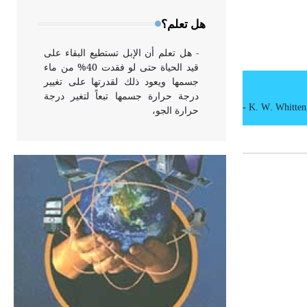
وخاصة في الواجهات
هل تعلم؟
- هل تعلم أن الإبل تستطيع البقاء على
قيد الحياة حتى لو فقدت 40% من ماء
جسمها ويعود ذلك لقدرتها على تغيير
درجة حرارة جسمها تبعاً لتغير درجة
-
K. W
.
Whitten
حرارة الجو،
- هل تعلم أن أبقراط كتب في الطب
أربعة مؤلفات هي: الحكم، الأدلة، تنظيم
التغذية، ورسالته في جروح الرأس.
ويعود له الفضل بأنه حرر الطب من
الدين والفلسفة.
- هل تعلم أن المرجان إفراز حيواني
يتكون في البحر ويتركب من مادة
كربونات الكلسيوم، وهو أحمر أو شديد
الحمرة وهو أجود أنواعه، ويمتاز بكبر