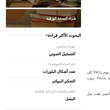
شراء النسخة الورقية
البحوث الأكثر قراءة
كهرباء وحاسوب
التسجيل الصوتي
علم الحياة (البيولوجيا)
تعدد أشكال البلورات
YbCl
إلى
3
له
O
Yb
، يذوب
2
3
التحكم الموائم
العلوم والتقانات الزراعية والغذائية
- هل تعلم أن الأبلق نوع من الفنون
خضر باهت مثل
الهندسية التي ارتبطت بالعمارة
البصل
الإسلامية في بلاد الشام ومصر خاصة،
حيث يحرص المعمار على بناء مداميكه