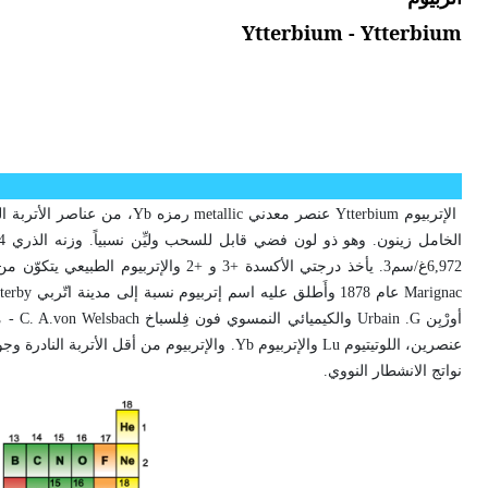
Ytterbium - Ytterbium
الإتربيوم
Ytterbium
عنصر معدني
metallic
رمزه
Yb
، من عناصر الأتربة النادرة، عدده
الخامل زينون. وهو ذو لون فضي قابل للسحب وليِّن نسبياً. وزنه الذري 173.04، درجة انصهاره 824
6,972غ/سم3. يأخذ درجتي الأكسدة +3 و +2 والإتربيوم الطبيعي يتكوّن من سبعة نظائر مستقرة. استحضر مركباته أول مرة الكيميائي السويسري دي مارينياك
Marignac
عام 1878 وأَطلق عليه اسم إتربيوم نسبة إلى مدينة اتّربي
terby
أورْبِن
G
.
Urbain
والكيميائي النمسوي فون فِلسباخ
C. A.von Welsbach
عنصرين، اللوتيتيوم
Lu
والإتربيوم
Yb
. والإتربيوم من أقل الأتربة النادرة و
نواتج الانشطار النووي.