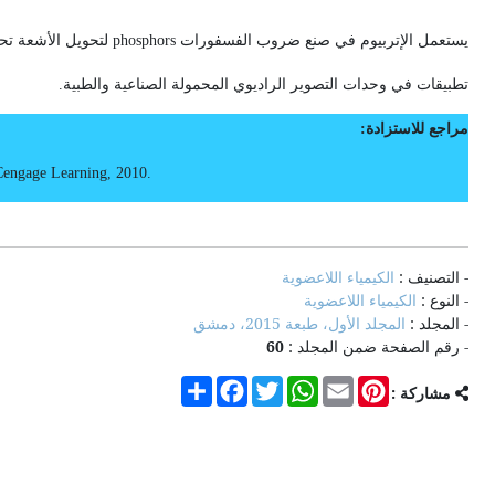
يستعمل الإتربيوم في صنع ضروب الفسفورات
phosphors
لتحويل الأشعة تح
تطبيقات في وحدات التصوير الراديوي المحمولة الصناعية والطبية.
مراجع للاستزادة:
Cengage Learning, 2010
.
- التصنيف :
الكيمياء اللاعضوية
- النوع :
الكيمياء اللاعضوية
- المجلد :
المجلد الأول، طبعة 2015، دمشق
- رقم الصفحة ضمن المجلد :
60
Share
Facebook
Twitter
WhatsApp
Email
Pinterest
مشاركة :