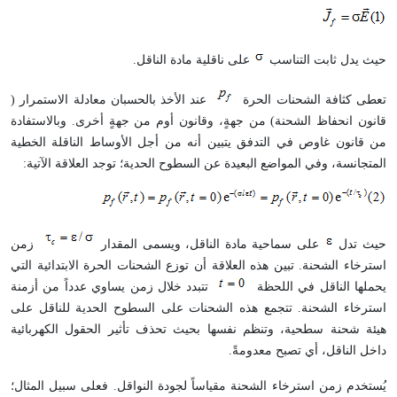
حيث يدل ثابت التناسب
على ناقلية مادة الناقل
.
تعطى كثافة الشحنات الحرة
عند الأخذ بالحسبان معادلة الاستمرار (
قانون انحفاظ الشحنة) من جهةٍ، وقانون أوم من جهةٍ أخرى. وبالاستفادة
من قانون غاوص في التدفق يتبين أنه من أجل الأوساط الناقلة الخطية
المتجانسة، وفي المواضع البعيدة عن السطوح الحدية؛ توجد العلاقة الآتية
:
حيث تدل
على سماحية مادة الناقل، ويسمى المقدار
زمن
استرخاء الشحنة. تبين هذه العلاقة أن توزع الشحنات الحرة الابتدائية التي
يحملها الناقل في اللحظة
تتبدد خلال زمن يساوي عدداً من أزمنة
استرخاء الشحنة. تتجمع هذه الشحنات على السطوح الحدية للناقل على
هيئة شحنة سطحية، وتنظم نفسها بحيث تحذف تأثير الحقول الكهربائية
داخل الناقل، أي تصبح معدومةً
.
يُستخدم زمن استرخاء الشحنة مقياساً لجودة النواقل. فعلى سبيل المثال؛