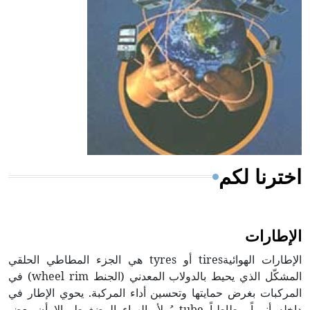
ويعود له الفضل بأنه حرر الطب من الدين والفلسفة.
- هل تعلم أن المرجان إفراز حيواني يتكون في البحر ويتركب
من مادة كربونات الكلسيوم، وهو أحمر أو شديد الحمرة وهو
أجود أنواعه، ويمتاز بكبر الحجم ويسمى الش
اخترنا لكم
الإطارات
الإطارات الهوائيةtires أو tyres هي الجزء المطاطي الحلقي
المشكّل الذي يحيط بالدولاب المعدني (الجنط wheel rim) في
المركبات بغرض حمايتها وتحسين أداء المركبة. يحوي الإطار في
داخله أنبوباً مطاطياً tube يُملأ بالهواء المضغوط، إلا أن بعض