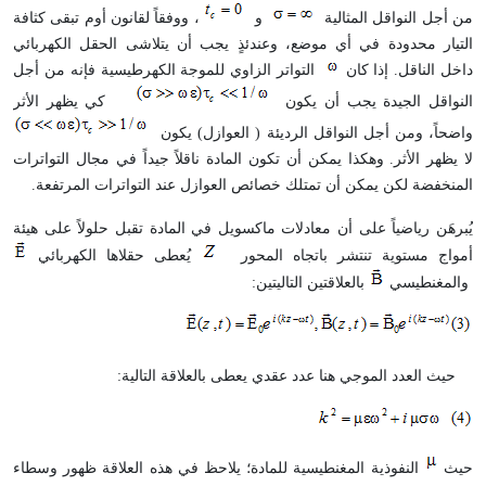
من أجل النواقل المثالية
و
، ووفقاً لقانون أوم تبقى كثافة
التيار محدودة في أي موضع، وعندئذٍ يجب أن يتلاشى الحقل الكهربائي
داخل الناقل. إذا كان
التواتر الزاوي للموجة الكهرطيسية فإنه من أجل
النواقل الجيدة يجب أن يكون
كي يظهر الأثر
واضحاً، ومن أجل النواقل الرديئة ( العوازل) يكون
لا يظهر الأثر. وهكذا يمكن أن تكون المادة ناقلاً جيداً في مجال التواترات
المنخفضة لكن يمكن أن تمتلك خصائص العوازل عند التواترات المرتفعة
.
يُبرهَن رياضياً على أن معادلات ماكسويل في المادة تقبل حلولاً على هيئة
أمواج مستوية تنتشر باتجاه المحور
يُعطى حقلاها الكهربائي
والمغنطيسي
بالعلاقتين التاليتين
:
حيث العدد الموجي هنا عدد عقدي يعطى بالعلاقة التالية
:
حيث
النفوذية المغنطيسية للمادة؛ يلاحظ في هذه العلاقة ظهور وسطاء