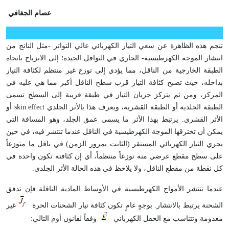
عصام الجغافي
تنجم هذه الظاهرة عن سعي التيار الكهربائي عالي التواتر -مثل الناتج من
انتشار الموجة الكهرطيسية- الجاري في النواقل الجيدة؛ إلى الانزياح باتجاه
الطبقة الخارجية من الناقل، مما يؤدي إلى توزع غير منتظم لكثافة التيار
بداخله، حيث تصبح كثافة التيار قرب سطح الناقل أكبر مما هي عليه في
المركز، ومن ثم يتركز جريان التيار في طبقة قريبة إلى السطح تسمى
الطبقة الجلدية أو الطبقة القشرية، ويعرف هذا بالأثر الجلدي
skin effect
أو
الأثر القشري. يرتبط بهذا الأثر ما يسمى عمق الجلد، وهو المسافة التي
يمكن أن تخترقها الموجة الكهرطيسية في الناقل عندما تنتشر فيه، في حين
يجري التيار الكهربائي المستقر (الثابت بمرور الزمن) في ناقل ما متوزعاً
على سطح مقطع عرضي منه توزعاً منتظماً، أي إن كثافته تكون واحدة في
كل نقطة من مقطع الناقل، ولا يلاحظ في هذه الحالة الأثر الجلدي
.
عندما تنتشر الأمواج الكهرطيسية في الأوساط المادية الناقلة فإن تدفق
الشحنة يرتبط بالانتشار. بوجهٍ عامٍ تكون كثافة تيار الشحنات الحرة
غير
معدومة وتتناسب مع الحقل الكهربائي
وفقاً لقانون أوم التالي
: