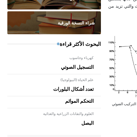
ث والتي تزيد من
شراء النسخة الورقية
البحوث الأكثر قراءة
كهرباء وحاسوب
التسجيل الصوتي
علم الحياة (البيولوجيا)
تعدد أشكال البلورات
التحكم الموائم
 في التركيب الضوئي
العلوم والتقانات الزراعية والغذائية
- هل تعلم أن الأبلق نوع من الفنون
الهندسية التي ارتبطت بالعمارة
البصل
الإسلامية في بلاد الشام ومصر خاصة،
حيث يحرص المعمار على بناء مداميكه