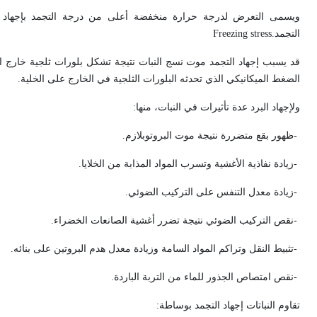
ويسمى التعرض لدرجة حرارة منخفضة أعلى من درجة التجمد بإجهاد ا
التجمد
Freezing stress.
قد يسبب إجهاد التجمد موت نسج النبات نتيجة تشكل بلورات ثلجية خارج الخ
الضغط الميكانيكي الذي تحدثه البلورات الثلجية في الخارج على الخلية
.
ولإجهاد البرد عدة تأثيرات في النبات، منها
:
-
ظهور بقع متضررة نتيجة موت البروتوبلازم
.
-
زيادة نفاذية الأغشية وتسرب المواد المذابة من الخلايا
.
-
زيادة معدل التنفس على التركيب الضوئي
.
-
نقص التركيب الضوئي نتيجة تضرر أغشية الصانعات الخضراء
.
-
تثبيط النقل وتراكم المواد السامة وزيادة معدل هدم البروتين على بنائه
.
-
نقص امتصاص الجذور للماء من التربة الباردة
.
تقاوم النباتات إجهاد التجمد بوساطة
: