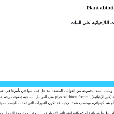
Plant abioti
ت اللاإحيائية على النبات
مثل البيئة مجموعة من العوامل المعقدة تتداخل فيما بينها في تأثيرها في جميع
(غير الإحيائية)
physical abiotic factors -
مثل العوامل المناخية (ضوء، درجة حر
أو شد كيميائي، وبحسب شدة الإجهاد قد تكون التغيرات التي تحدث للجسم مميت
ات طرقاً فيزيائية أو كيميائية لمنع تأثير الإجهاد في أنسجتها، ومقاومة التحمل و