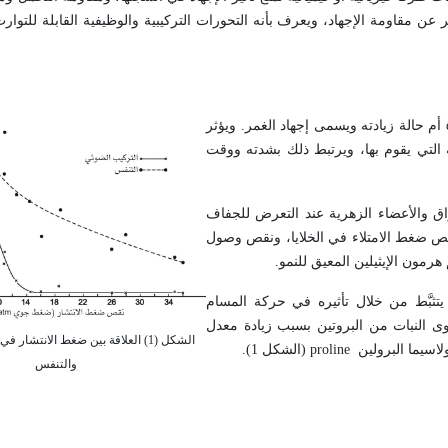
 عن مقاومة الإجهاد، ويعرف بأنه التحورات التركيبية والوظيفية القابلة للتوار
أم حالة زيادته ويسمى إجهاد الغمر. ويؤثر
 التي يقوم بها، ويرتبط ذلك بشدته ووقت
اق والأعضاء الزهرية عند التعرض للجفاف
نقص ضغط الامتلاء في الخلايا، ونقص وصول
 هرمون الإيثيلين المعيق للنمو
.
يتثبَّط من خلال تأثيره في حركة المسام
ى النبات من البروتين بسبب زيادة معدل
الشكل (1) العلاقة بين ضغط الانتشار
اسيما البرولين
proline
(الشكل 1).
والتنفس