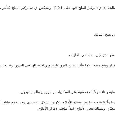
تنشأ الملوحة نتيجة زيادة تركيز أملاح الصوديوم والمغنزيوم. وتعدّ الأرض مالحة إذا زاد تركيز الملح فيها على 0.1 %. 
ي نسج النبات
.
نقص التوصيل المسامي للغازات
.
بقع ميتة)، كما يتأثر تصنيع البروتينات، ويزداد تحللها في البذور، وتحدث ت
ية وبناء مركّبات عضوية مثل السكريات والبرولين والجليسيرول
.
 وأغشية خلاياها غير منفذة للأملاح، تكوين الشكل العصاري. وقد تجمع نباتات 
ن، وتمتلك بعض الأنواع غدداً ملحية لإفراز الأملاح
.