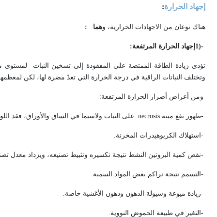
إجهاد الحرارة
:
هناك نوعان من الاجهادات الحرارية، و
هما
:
1)-
إجهاد الحرارة المرتفعة
:
تؤدي زيادة الطاقة الممتصة على المفقودة إلى تسخين النبات لمستوى مر
وتختلف النباتات الراقية في درجة الحرارة التي تعدّ مضرة لها، لكن لمعظمها درجة 
ومن أعراض أضرار الحرارة المرتفعة
:
-
ظهور بقع ميتة
necrosis
على النبات ولاسيما في الساق والأوراق، فقد اللو
-
استهلاك الكربوهيدرات المخزنة
.
-
نقص كمية البروتين النشط نتيجة تكسيره وتثبيط تصنيعه، ويزداد معدل تصني
-
التسمم نتيجة تراكم بعض المواد السمية
.
-
زيادة ميوعة وسيولة الدهون ودهون الأغشية خاصة
.
-
التغير في طبيعة الحموض النووية
.