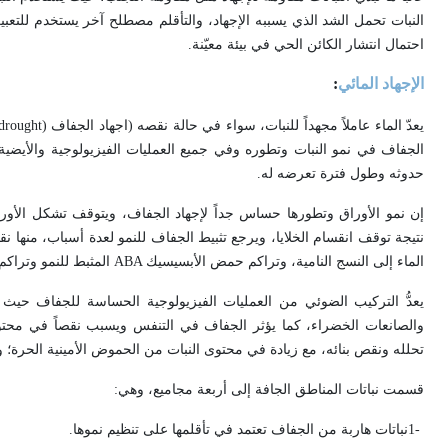
النبات تحمل الشد الذي يسببه الإجهاد، والتأقلم مصطلح آخر يستخدم للتعبير
احتمال انتشار الكائن الحي في بيئة معيّنة
.
الإجهاد المائي
:
يعدّ الماء عاملاً مجهداً للنبات، سواء في حالة نقصه (اجهاد الجفاف
drought)
الجفاف في نمو النبات وتطوره وفي جميع العمليات الفيزيولوجية والأيضية
حدوثه وطول فترة تعرضه له
.
إن نمو الأوراق وتطورها حساس جداً لإجهاد الجفاف، ويتوقف تشكل الأور
نتيجة توقف انقسام الخلايا، ويرجع تثبيط الجفاف للنمو لعدة أسباب، منها 
الماء إلى النسج النامية، وتراكم حمض الأبسيسيك
ABA
المثبط للنمو وتراكم
يعدُّ التركيب الضوئي من العمليات الفيزيولوجية الحساسة للجفاف حيث 
والصانعات الخضراء، كما يؤثر الجفاف في التنفس ويسبب نقصاً في محتو
تحلله ونقص بنائه، مع زيادة في محتوى النبات من الحموض الأمينية الحرة؛ ول
قسمت نباتات المناطق الجافة إلى أربعة مجاميع، وهي
:
1-
نباتات هاربة من الجفاف تعتمد في تأقلمها على تنظيم نموها
.