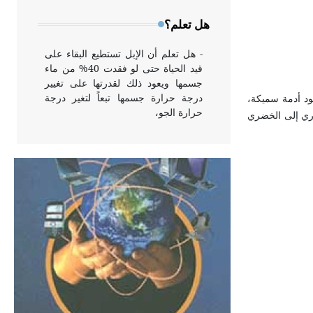
وخاصة في الواجهات
هل تعلم؟
- هل تعلم أن الإبل تستطيع البقاء على
قيد الحياة حتى لو فقدت 40% من ماء
جسمها ويعود ذلك لقدرتها على تغيير
درجة حرارة جسمها تبعاً لتغير درجة
ود أدمة سميكة،
حرارة الجو،
جذري إلى الخضري
- هل تعلم أن أبقراط كتب في الطب
أربعة مؤلفات هي: الحكم، الأدلة، تنظيم
التغذية، ورسالته في جروح الرأس.
ويعود له الفضل بأنه حرر الطب من
الدين والفلسفة.
- هل تعلم أن المرجان إفراز حيواني
يتكون في البحر ويتركب من مادة
كربونات الكلسيوم، وهو أحمر أو شديد
الحمرة وهو أجود أنواعه، ويمتاز بكبر