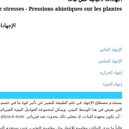
c stresses - Pressions abiotiques sur les plantes
الإجهادا
الإجهاد المائي
الإجهاد الملحي
إجهاد الحرارة
إجهاد الضوء
يستخدم مصطلح الإجهاد في علم الطبيعة للتعبير عن تأثير قوة ما في جسم، وت
التي تعيش في هذا الوسط البيئي، ويمكن لمجموعة العوامل البيئية الفيزيائية 
- أن تكون مجهدة للنبات، إذ يتجلى ذلك بحدوث شد فيزيائي
physical strain
غالباً ما تبدي النباتات مقاومة للإجهاد مثل مقاومة التجنب، حيث يستخدم النب