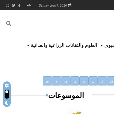
تابعنا:
Friday, Aug 7, 2026
حيوي
العلوم والتقانات الزراعية والغذائية
ق
ك
ل
م
ن
هـ
و
ي
الموسوعات