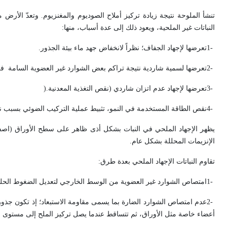
النباتات غير الملحية، ويعود ذلك إلى عدة أسباب، منها
:
1-
تعرضها لإجهاد الجفاف؛ نظراً لانخفاض جهد ماء بيئة الجذور
.
2-
تعرضها لسمية شاردية نتيجة تراكم بعض الشوارد غير العضوية السامة ف
3-
تعرضها لإجهاد عدم اتزان شاردي (نقص التغذية المعدنية
).
4-
نقص الطاقة المستخدمة في النمو، تثبيط عملية التركيب الضوئي بسبب 
يظهر الإجهاد الملحي في النبات بشكل أذى ظاهر على سطح الأوراق (اصفرار و
الإنزيمات المحللة بشكل عام
.
تقاوم النباتات الإجهاد الملحي بعدة طرق
:
1-
امتصاص الشوارد غير العضوية من الوسط الخارجي لتعديل الضغوط الحلول
2-
عدم امتصاص الشوارد الضارة بما يسمى مقاومة الاستبعاد؛ إذ تكون جذورها
أعضاء خاصة مثل الأوراق، ثم تتساقط عندما يصل تركيز الملح إلى مستوى معيّ