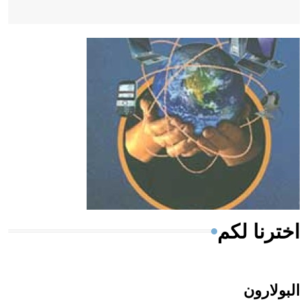
- هل تعلم أن أبقراط كتب في الطب أربعة مؤلفات هي:
الحكم، الأدلة، تنظيم التغذية، ورسالته في جروح الرأس.
ويعود له الفضل بأنه حرر الطب من الدين والفلسفة.
- هل تعلم أن المرجان إفراز حيواني يتكون في البحر ويتركب
من مادة كربونات الكلسيوم، وهو أحمر أو شديد الحمرة وهو
أجود أنواعه، ويمتاز بكبر الحجم ويسمى الش
اخترنا لكم
البولارون