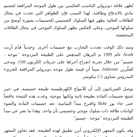
تُظهر علاقة دوبرولي التناسب العكسي بين طول الموجة المرافقة لجسيم
مادي بالاندفاع وطاقته، لهذا السبب فإن الظواهر التي تحدث في مجال
الطاقات العالية يظهر فيها السلوك الجسيمي للجسيمات بصورة أوضح من
سلوكها الموجي، وعلى العكس يظهر السلوك الموجي في مجال الطاقات
المنخفضة.
ومنذ ذلك الوقت تعددت التجارب مع جسيمات أخرى. وحديثاً قدّم آرنت
Arndt
عام 1999 م البرهان المدهِش على الطبيعة المزدوجة “موجة -
جسيم” من خلال تجربة انعراج أجراها على جزيئات الكربون
C60
، ويدعى
الفلّرين
fullerene
، مبيناً أن قيمة طول موجة دوبرولي المرافقة للجزيء
المدروس تساوي 2.5 بيكومتر.
توصل الفيزيائيون إلى أن للأمواج الكهرطيسية طبيعة جسيمية، في حين
تتمتع جسيمات المادة بطبيعة ثانية ولكنها موجية. وعدت هذه النتيجة تناقضاً
حتى جاء بور
Bohr
واقترح مبدأ التمامية: تعد جسيمات المادة والضوء
كوانتات طاقة ذات سلوك موجي وجسيمي بآن واحد، وهذا ما يعبر عن مبدأ
الطبيعة المزدوجة “موجة - جسيم”.
وقد يكون المجهر الإلكتروني أبرز تطبيق لهذه الطبيعة، فقد تجاوز المجهر