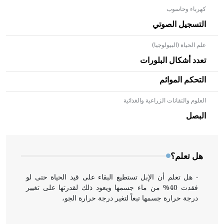
كهرباء وحاسوب
التسجيل الصوتي
علم الحياة (البيولوجيا)
تعدد أشكال البلورات
التحكم الموائم
العلوم والتقانات الزراعية والغذائية
- هل تعلم أن الأبلق نوع من الفنون الهندسية التي ارتبطت
بالعمارة الإسلامية في بلاد الشام ومصر خاصة، حيث يحرص
البصل
المعمار على بناء مداميكه وخاصة في الواجهات
هل تعلم؟
- هل تعلم أن الإبل تستطيع البقاء على قيد الحياة حتى لو
فقدت 40% من ماء جسمها ويعود ذلك لقدرتها على تغيير
درجة حرارة جسمها تبعاً لتغير درجة حرارة الجو،