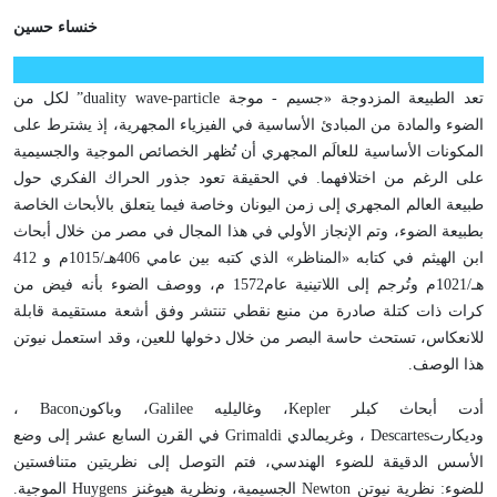
خنساء حسين
تعد الطبيعة المزدوجة «جسيم - موجة
wave-particle
duality
” لكل من
الضوء والمادة من المبادئ الأساسية في الفيزياء المجهرية، إذ يشترط على
المكونات الأساسية للعالَم المجهري أن تُظهر الخصائص الموجية والجسيمية
على الرغم من اختلافهما. في الحقيقة تعود جذور الحراك الفكري حول
طبيعة العالم المجهري إلى زمن اليونان وخاصة فيما يتعلق بالأبحاث الخاصة
بطبيعة الضوء، وتم الإنجاز الأولي في هذا المجال في مصر من خلال أبحاث
ابن الهيثم في كتابه «المناظر» الذي كتبه بين عامي 406هـ/1015م و 412
هـ/1021م وتُرجم إلى اللاتينية عام1572 م، ووصف الضوء بأنه فيض من
كرات ذات كتلة صادرة من منبع نقطي تنتشر وفق أشعة مستقيمة قابلة
للانعكاس، تستحث حاسة البصر من خلال دخولها للعين، وقد استعمل نيوتن
هذا الوصف.
أدت أبحاث كبلر
Kepler
، وغاليليه
Galilee
، وباكون
Bacon
،
وديكارت
Descartes
، وغريمالدي
Grimaldi
في القرن السابع عشر إلى وضع
الأسس الدقيقة للضوء الهندسي، فتم التوصل إلى نظريتين متنافستين
للضوء: نظرية نيوتن
Newton
الجسيمية، ونظرية هيوغنز
Huygens
الموجية.