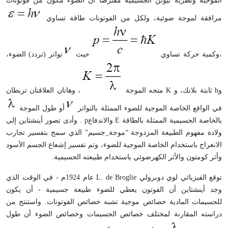
الموجية ونظرية نيوتن الجسيمية مفترضاً أن الضوء مكوّن من فوتونات
مرافقة لموجة ضوئية، ولكل من الفوتونات طاقة تساوي
،وكمية حركة تساوي
حيث
تواتر (تردد) الضوء،
و
h
ثابتة بلانك، و
K
متجه الموجة
، وهاتان العلاقتان تربطان
في الواقع الخاصة الموجية للضوء الممثلة بالتواتر
أو طول الموجة
بالخاصة الجسيمية الممثلة بالطاقة
E
والاندفاع
p
. وأدى تصور أينشتاين إلى
ولادة مفهوم الطبيعة المزدوجة “موجة_جسيم” الذي سمح بتفسير تجارب
الانعراج باستخدام الخاصة الموجية للضوء، وتم تفسير إشعاع الجسم الأسود
وأثر كومتون والأثر الكهرضوئي باستخدام طبيعته الجسيمية.
توقع الفيزيائي لوي دوبرولي
L. de Broglie
عام 1924م - في الوقت الذي
وجد أينشتاين أن الفوتون يعطي للضوء طبيعة جسيمية - أن يكون
للجسيمات المادية خصائص موجية تشبه خصائص الفوتونات. واستنتج من
دراسته المقارنة لمختلف خصائص الجسيمات وخصائص الضوء أن طول