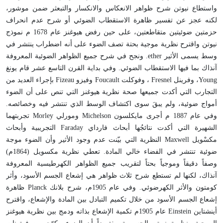
واستطاع نيوتن شرح ظواهر الانعكاس والانكسار والتبعثر ضمن موشور،
لكنه عجز عن تفسير ظاهرة الاستقطاب الضوئي أو شرح عدم انحراف
حزمتين ضوئيتين متقاطعتين، على حين رفض هيوغنز عام 1678 م نموذج
نيوتن واقترح نظرية موجية بحتة تصف الضوء على أنه اضطراب ينتشر في
وسط يسمى الأثير
ether
. ونجح في شرح جميع الظواهر الضوئية المعروفة
آنذاك بما فيها الاستقطاب الضوئي. وفي بداية القرن التاسع عشر قام يونغ
Young
، وفرينل
Fresnel
، وفوكلت
Foucault
وفيزو
Fizeau
بإجراء العديد من
التجارب التي أكدت جميعها صحة نظرية هيوغنز التي تنص على أن الضوء
أمواج ضوئية، ولم يبقَ سوى اكتشاف الوسط الذي تنتشر فيه وخصائصه.
وفي عام 1887 م أجرى مايكلسون
Michelson
ومورلي
Morley
تجربتهما
الشهيرة التي أكدت نتائجُها أبحاث فارداي
Faraday
التجريبية وأبحاث
مكسْويل
Maxwell
النظرية التي بيّنت عدم وجود الأثير وأن الضوء موجة
ضوئية تنتشر في الفضاء خالي المادة. تعطي نظرية مكسويل (1864م)
وصفاً دقيقاً وموجياً بحتاً لتقريب جميع الظواهر الكهرطيسية المعروفة
آنذاك، لكنها لم تستطع شرح ثلاث ظواهر هي إشعاع الجسم الأسود، وأثر
كومتون والأثر الكهرضوئي. وفي عام 1905م، شرح بلانك
Planck
ظاهرة
إشعاع الجسم الأسود من خلال تكميم التبادل بين المادة والإشعاع، واقترح
أينشتاين
Einstein
عام 1905م تكمية الإشعاع بذاته ودمج بين نظرية هيوغنز