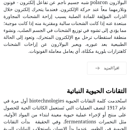
البولارون polaron شبه جسيم ناجم عن تفاعل إلكترون - فونون
وتلازمهما معاً عند حركة الإلكترون. فعندما يتحرك إلكترون خلال
الذرات المؤلِفة للمادة الصلبة يسبب إزاحة الشحنات المجاورة
مبتعدة عنه إذا كانت الشحنات سالبة ومقتربة منه إذا كانت موجبة؛
مما يؤدي إلى تشوه في توزيع الشحنات في الجسم الصلب، ونشوء
منطقة استقطاب ترحل مع الإلكترون المتحرك، وتعود إلى الحالة
الطبيعية بعد عبوره. ويعبر البولارون عن إزاحات الشحنات
كاهتزازات بلورية مكمَّاة، أي يعامل معاملة الفونونات.
اقرأ المزيد
التقانات الحيوية النباتية
استُخدمت كلمة التقانات الحيوية biotechnologies أول مرة في
عام 1917 لتصف العمليات التي تَستعمل الكائنات الحية للحصول
على منتج أو لإجراء عملية حيوية معينة ابتداء من المواد الأولية،
مثل التخمرات fermentations. وفي الحقيقة بدأت التقانات
الحيوية في الظهور عندما بدأ الإنسان باستجلاب النباتات البرية