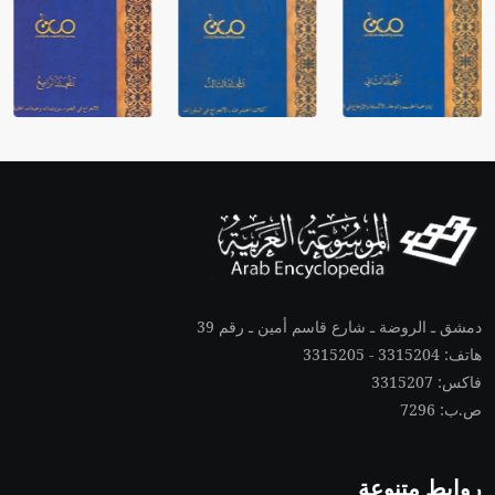
دمشق ـ الروضة ـ شارع قاسم أمين ـ رقم 39
هاتف: 3315204 - 3315205
فاكس: 3315207
ص.ب: 7296
روابط متنوعة