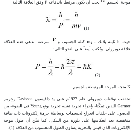
موجة الجسيم
يجب أن يكون مرتبطاً باندفاعه
P
وفق العلاقة التالية:
(1)
حيث:
h
ثابتة بلانك ، و
m
كتلة الجسيم، و
سرعته. تدعى هذه العلاقة
علاقة دوبرولي، وتُكتب أيضاً على النحو التالي:
(2)
K
متجه الموجة المرتبطة بالجسيم.
تحققت توقعات دوبرولي عام 1927م على يد دافيسون
Davisson
وجِرمر
Germer
اللذين تمكَّنا- بإجراء تجربة تشبه تجربة يونغ
Young
في الضوء- من
الحصول على حلقات انعراج لجسيمات بوساطة حزمة إلكترونات ذات طاقة
منخفضة بعد انعكاسها على بلورة من النيكل، كما تبيَّن أن طول موجة
الإلكترونات الذي قيس بالتجربة يساوي الطول المحسوب من العلاقة (1).