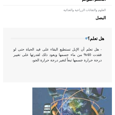
العلوم والتقانات الزراعية والغذائية
- هل تعلم أن الأبلق نوع من الفنون الهندسية التي ارتبطت
بالعمارة الإسلامية في بلاد الشام ومصر خاصة، حيث يحرص
البصل
المعمار على بناء مداميكه وخاصة في الواجهات
هل تعلم؟
- هل تعلم أن الإبل تستطيع البقاء على قيد الحياة حتى لو
فقدت 40% من ماء جسمها ويعود ذلك لقدرتها على تغيير
درجة حرارة جسمها تبعاً لتغير درجة حرارة الجو،
- هل تعلم أن أبقراط كتب في الطب أربعة مؤلفات هي:
الحكم، الأدلة، تنظيم التغذية، ورسالته في جروح الرأس.
ويعود له الفضل بأنه حرر الطب من الدين والفلسفة.