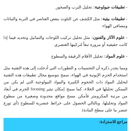
- تطبيقات جيولوجية:
تحليل الترب والصخور.
- تطبيقات بيئية:
مثل الكشف عن التلوث ببعض العناصر في التربة والنباتات
ومصافي الهواء.
- علوم الآثار والفنون:
مثل تحليل تركيب اللوحات والتماثيل وتحديد فيما إذا
كانت حقيقية أو مزورة تبعاً لتركيبها العنصري.
- علوم المواد:
تحليل الأفلام الرقيقة والسطوح
ومما يجدر ذكره أن التحسينات و التطورات التي أدخلت إلى هذه التقنية مثل
استخدام الحزم الإيونية في الهواء، سمح بتوسيع مجال تطبيقات هذه التقنية
لتحليل المواد ذات الحجوم الكبيرة والمواد البيولوجية التي لم يكن من
الممكن تحليلها في الخلاء، كما سمح إمكان تبئير
focusing
الحزم في أبعاد
من مرتبة المكرومتر فأمكن مسح مواقع محدودة وصغيرة من سطوح
المواد وتحليلها، وبالتالي الحصول على خرائط عنصرية للسطوح (أي توزع
عنصر ما على سطح المادة).
مراجع للاستزادة: