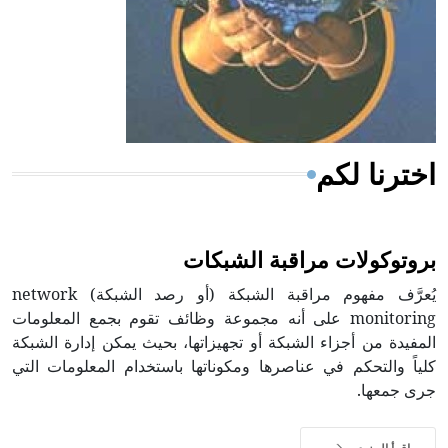
- هل تعلم أن المرجان إفراز حيواني يتكون في البحر ويتركب
من مادة كربونات الكلسيوم، وهو أحمر أو شديد الحمرة وهو
أجود أنواعه، ويمتاز بكبر الحجم ويسمى الش
اخترنا لكم
بروتوكولات مراقبة الشبكات
يُعرَّف مفهوم مراقبة الشبكة (أو رصد الشبكة) network
monitoring على أنه مجموعة وظائف تقوم بجمع المعلومات
المفيدة من أجزاء الشبكة أو تجهيزاتها، بحيث يمكن إدارة الشبكة
كلياً والتحكم في عناصرها ومكوناتها باستخدام المعلومات التي
جرى جمعها.