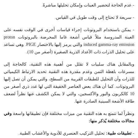
- عدم الحاجة لتحضير العينات وإمكان تحليلها مباشرةً.
- سريعة لا تحتاج إلى وقت طويل في القياس.
- يمكن باستخدام البروتونات إجراء قياسات أخرى في الوقت نفسه على
العينة المدروسة مثلاً قياس أشعة غاما المحرضة بالبروتونات
proton
induced gamma-ray emission
والتي يرمز إليها بالاختصار
PIGE
. وهي تساعد
على تحليل الذرات ذات الأعداد الذرية الصغيرة (أصغر من 10).
وبالمقابل هناك سلبيات لا تقلل من أهمية هذه التقنية، كالحاجة إلى
مسرعات باهظة الثمن وعدم مقدرة هذه التقنية تحديد الارتباط الكيميائي
للذرات وأن التحليل للطبقات القريبة من السطح، والتي يمكن أن تصل إليها
البروتونات. كما أن هناك بعض العناصر الخفيفة التي لها عدد ذري أصغر من
10 كالكربون والبور والأكسجين، والتي لا يمكن الكشف عنها نظراً لضعف
طاقة الأشعة السينية الصادرة عنها.
ونظراً لما تتمتع به هذه التقنية من ميزات مختلفة فإن تطبيقاتها واسعة
وفي
مجالات مختلفة يُذكر منها:
- تطبيقات طبية:
تحليل التركيب العنصري للأدوية والأعشاب الطبية.