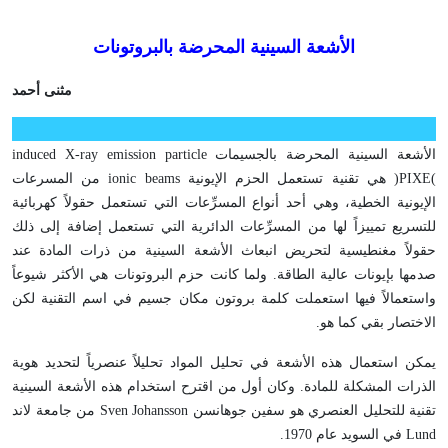
الأشعة السينية المحرضة بالبروتونات
مثنى أحمد
الأشعة السينية المحرضة بالجسيمات
particle
induced X-ray emission
(
PIXE
)
هي تقنية تستعمل الحزم الإيونية
ionic beams
من المسرعات
الإيونية الخطية، وهي أحد أنواع المسرِّعات التي تستعمل حقولاً كهربائية
للتسريع تمييزاً لها من المسرِّعات الدائرية التي تستعمل إضافة إلى ذلك
حقولاً مغنطيسية لتحريض انبعاث الأشعة السينية من ذرات المادة عند
صدمها بإيونات عالية الطاقة. ولما كانت حزم البروتونات هي الأكثر شيوعاً
واستعمالاً فيها استعملت كلمة بروتون مكان جسيم في اسم التقنية لكن
الاختصار بقي كما هو.
يمكن استعمال هذه الأشعة في تحليل المواد تحليلاً عنصرياً لتحديد هوية
الذرات المشكلة للمادة. وكان أول من اقترح استخدام هذه الأشعة السينية
تقنية للتحليل العنصري هو سفين جوهانسن
Sven Johansson
من جامعة لاند
Lund
في السويد عام 1970.