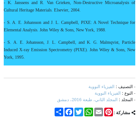
-
K. Janssens and R. Van Grieken
,
Non-Destructive Microanalysis of
Cultural Heritage Materials. Elsevier
, 2004.
-
S. A. E. Johansson
and J. L. Campbell
,
PIXE: A Novel Technique for
Elemental Analysis
.
John Wiley
&
Sons, New York,
1988.
-
S
.
A. E. Johansson, J. L. Campbell, and
K. G. Malmqvist, Particle
Induced X-ray Emission Spectrometry (PIXE
).
John Wiley
&
Sons, New
York,
1995.
- التصنيف :
الفيزياء النووية
- النوع :
الفيزياء النووية
- المجلد :
المجلد الثاني، طبعة 2016، دمشق
Share
Facebook
Twitter
WhatsApp
Email
Pinterest
مشاركة :