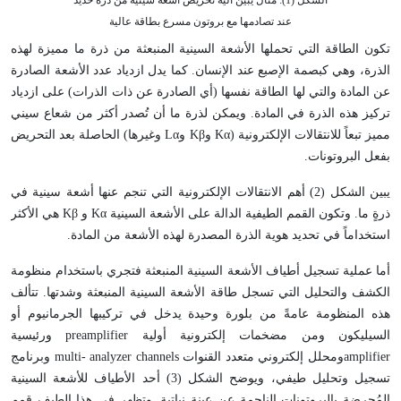
الشكل (1): مثال يبين آلية تحريض أشعة سينية من ذرة حديد
عند تصادمها مع بروتون مسرع بطاقة عالية
تكون الطاقة التي تحملها الأشعة السينية المنبعثة من ذرة ما مميزة لهذه
الذرة، وهي كبصمة الإصبع عند الإنسان. كما يدل ازدياد عدد الأشعة الصادرة
عن المادة والتي لها الطاقة نفسها (أي الصادرة عن ذات الذرات) على ازدياد
تركيز هذه الذرة في المادة. ويمكن لذرة ما أن تُصدر أكثر من شعاع سيني
مميز تبعاً للانتقالات الإلكترونية (
Kα
و
Kβ
و
Lα
وغيرها) الحاصلة بعد التحريض
بفعل البروتونات.
يبين الشكل (2) أهم الانتقالات الإلكترونية التي تنجم عنها أشعة سينية في
ذرةٍ ما. وتكون القمم الطيفية الدالة على الأشعة السينية
Kα
و
Kβ
هي الأكثر
استخداماً في تحديد هوية الذرة المصدرة لهذه الأشعة من المادة.
أما عملية تسجيل أطياف الأشعة السينية المنبعثة فتجري باستخدام منظومة
الكشف والتحليل التي تسجل طاقة الأشعة السينية المنبعثة وشدتها. تتألف
هذه المنظومة عامةً من بلورة وحيدة يدخل في تركيبها الجرمانيوم أو
السيليكون ومن مضخمات إلكترونية أولية
preamplifier
ورئيسية
amplifier
ومحلل إلكتروني متعدد القنوات
multi- analyzer channels
وبرنامج
تسجيل وتحليل طيفي، ويوضح الشكل (3) أحد الأطياف للأشعة السينية
المُحرضة بالبروتونات الناجمة عن عينة نباتية. وتظهر في هذا الطيف قمم