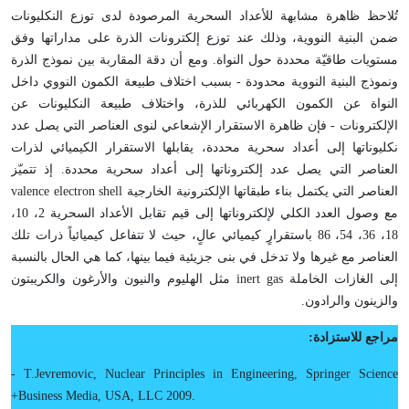
تُلاحظ ظاهرة مشابهة للأعداد السحرية المرصودة لدى توزع النكليونات
ضمن البنية النووية، وذلك عند توزع إلكترونات الذرة على مداراتها وفق
مستويات طاقيّة محددة حول النواة. ومع أن دقة المقاربة بين نموذج الذرة
ونموذج البنية النووية محدودة - بسبب اختلاف طبيعة الكمون النووي داخل
النواة عن الكمون الكهربائي للذرة، واختلاف طبيعة النكليونات عن
الإلكترونات - فإن ظاهرة الاستقرار الإشعاعي لنوى العناصر التي يصل عدد
نكليوناتها إلى أعداد سحرية محددة، يقابلها الاستقرار الكيميائي لذرات
العناصر التي يصل عدد إلكتروناتها إلى أعداد سحرية محددة. إذ تتميّز
العناصر التي يكتمل بناء طبقاتها الإلكترونية الخارجية
valence electron shell
مع وصول العدد الكلي لإلكتروناتها إلى قيم تقابل الأعداد السحرية 2، 10،
18، 36، 54، 86 باستقرارٍ كيميائي عالٍ، حيث لا تتفاعل كيميائياً ذرات تلك
العناصر مع غيرها ولا تدخل في بنى جزيئية فيما بينها، كما هي الحال بالنسبة
إلى الغازات الخاملة
inert gas
مثل الهليوم والنيون والأرغون والكريبتون
والزينون والرادون.
مراجع للاستزادة
:
- T.Jevremovic, Nuclear Principles in Engineering, Springer Science
+Business Me­dia, USA, LLC 2009.