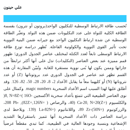
علي حينون
تُحسب طاقة الارتباط الوسطية للنكليون الواحد(بروتون أو نترون) بقسمة
الطاقة الكلية للنواة على عدد النكليونات ضمن هذه النواة. وتعبِّر الطاقة
الوسطية عن شدة ارتباط النكليون الواحد مع جيرانه ضمن البنية النووية
تحت تأثير القوى النووية والكولونية الفاعلة. تُظهر دراسة توزع طاقة
الارتباط الوسطى تابعاً لعدد الكتلة لمختلف عناصر الجدول الدوري؛ ظهور
قمم مميزة عند بعض العناصر (النكليدات) تدل على أنها أكثر ترابطاً من
جاراتها وممن يكون لها بُنى نووية مستقرة للغاية. وتُبيّن المقارنة أن هذه
القمم تظهَر عند عناصر في الجدول الدوري عدد بروتوناتها (
Z
) أو عدد
نتروناتها (
N
) أو كليهما معاً ما يقابل الأعداد 2، 8، 20، 28، 50، 82، 126. وقد
أطلق عليها لهذا السبب اسم الأعداد السحرية
magic numbers
. وكمثال على
نوى العناصر الطبيعية التي تتمتع بأعداد سحرية الأكسجين
O-
16
(
Z=
8
, N=
8
)
والكلسيوم (
Z=
(
20
, N=
20
) Ca-
40، والرصاص (
N=
126,
Z=
82),
Pb-
208،
والزركونيوم (
N=
50)
Zr-
89، واللانتانيوم (
N=
82
) La-
139. ويلاحظ لدى
دراسة العناصر ذات الأعداد السحرية أنها تتميز باستقرارها الشديد
الإشعاعية وبنسبة وجودها العالية في الطبيعية، كما تبدي مقطعاً عرضياً