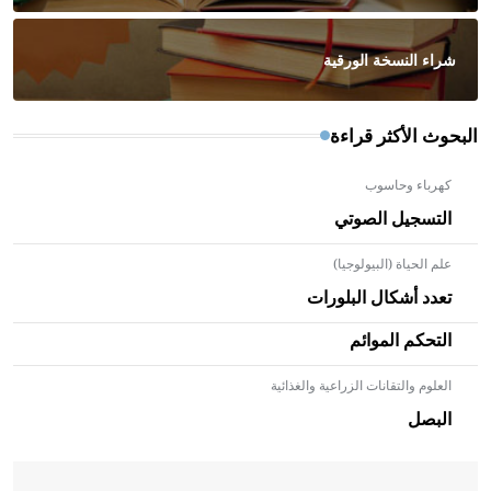
شراء النسخة الورقية
البحوث الأكثر قراءة
كهرباء وحاسوب
التسجيل الصوتي
علم الحياة (البيولوجيا)
تعدد أشكال البلورات
التحكم الموائم
العلوم والتقانات الزراعية والغذائية
- هل تعلم أن الأبلق نوع من الفنون الهندسية التي ارتبطت
بالعمارة الإسلامية في بلاد الشام ومصر خاصة، حيث يحرص
البصل
المعمار على بناء مداميكه وخاصة في الواجهات