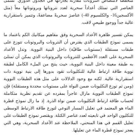
منخفضاً لامتصاص النترونات مقارنة بجاراتها في الجدول الدوري. تسمى
العناصر التي تمتلك أعداداً سحرية لعدد نتروناتها وبروتوناتها معاً (مثل
الأكسجين16- والكلسيوم 40-) عناصرَ سحريةً مضاعفةً، وتتميز باستقرارية
عالية جداً ووجودٍ طبيعيٍ لافت.
يمكن تفسير ظاهرة الأعداد السحرية وفق مفاهيم ميكانيك الكم باعتماد ما
يسمى نموذج الطبقات الذي يفترض أن النترونات والبروتونات تتوزع على
طبقات مستقلة (مستويات طاقيّة) داخل البنية النووية. وتدل الأعداد
السحرية على العدد الأعظمي للنترونات والبروتونات الذي يمكن أن تمتلئ
به طبقة معينة داخل البنية النووية، حيث ينتج من الملء الكامل لطبقة
نووية طاقة ارتباط عالية للنكليونات تقود بدورها إلى بنية نووية ذات
استقرارية عالية. لكنه مع وجود الدلالات على مثل هذه الطبقات النووية
(ومن ثم توزع النكليونات ضمن النواة على مستويات محددة ومستقلة) فإن
نموذج الطبقات النووية مازال عاجزاً بمفرده عن تقديم نظرية متكاملة
لحساب طاقة ارتباط النكليونات ضمن نواة الذرة. إذ ما زال نموذج قطرة
الماء هو المعتمد في تعليل المسار النوعي لتوزع طاقة الارتباط الوسطى
للنكليون الواحد في تابعيته لعدد عناصر الكتلة. ويقتصر نموذج الطبقات على
تعليل القمم في هذا المنحني، الملاحظة عند الأعداد السحرية، وهي التي
يعجز نموذج قطرة الماء عن تعليلها.