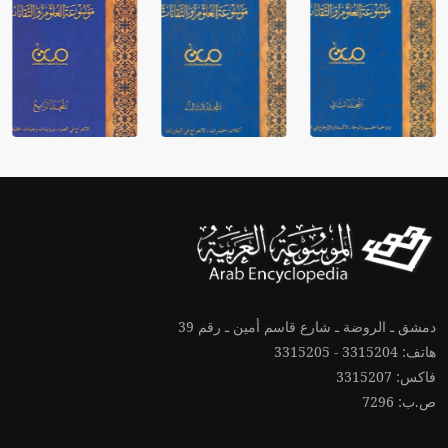
دمشق ـ الروضة ـ شارع قاسم أمين ـ رقم 39
هاتف: 3315204 - 3315205
فاكس: 3315207
ص.ب: 7296