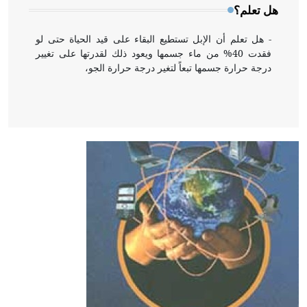
هل تعلم؟
- هل تعلم أن الإبل تستطيع البقاء على قيد الحياة حتى لو
فقدت 40% من ماء جسمها ويعود ذلك لقدرتها على تغيير
درجة حرارة جسمها تبعاً لتغير درجة حرارة الجو،
- هل تعلم أن أبقراط كتب في الطب أربعة مؤلفات هي:
الحكم، الأدلة، تنظيم التغذية، ورسالته في جروح الرأس.
ويعود له الفضل بأنه حرر الطب من الدين والفلسفة.
- هل تعلم أن المرجان إفراز حيواني يتكون في البحر ويتركب
من مادة كربونات الكلسيوم، وهو أحمر أو شديد الحمرة وهو
أجود أنواعه، ويمتاز بكبر الحجم ويسمى الش