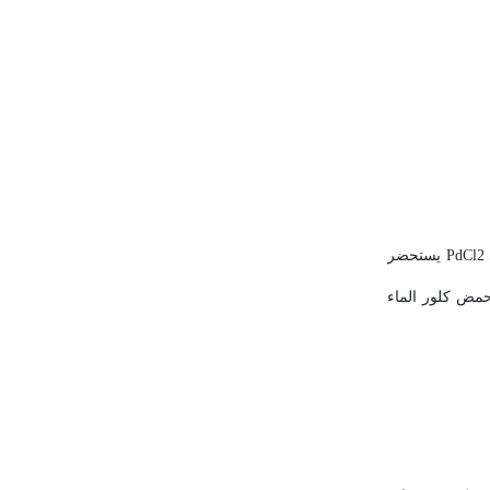
(أي البروميد واليوديد والكلوريد)؛ فتحضر بالتفاعل المباشر بين البلاديوم والهالوجين في شروط مناسبة. فالكلوريد اللامائي PdCl2 يستحضر
حمض كلور الماء