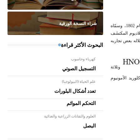
شراء النسخة الورقية
اكتشف البلاديوم وعزله عالم الكيمياء والفيزياء الإنكليزي وليم هايد ولاستون William Hyde Wollaston عام 1803، عندما لاحظ وجود عنصر جديد نبيل عام 1802، وسمّاه
. وقد انتقده الكيميائي الإيرلندي ريتشارد شينيفكس Richard Chenevix الذي عدّ البلاديوم المكتشَف
فه عنصر الروديوم، وذكر خلاله بعض تجاربه
البحوث الأكثر قراءة
كهرباء وحاسوب
وثلاثة
التسجيل الصوتي
وريد الأمونيوم
علم الحياة (البيولوجيا)
تعدد أشكال البلورات
التحكم الموائم
العلوم والتقانات الزراعية والغذائية
- هل تعلم أن الأبلق نوع من الفنون
الهندسية التي ارتبطت بالعمارة
البصل
الإسلامية في بلاد الشام ومصر خاصة،
حيث يحرص المعمار على بناء مداميكه