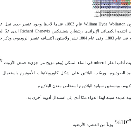
بلّاديوم نسبة إلى الكوَيْكب بالاّس Pallas، وقام بتنقية كمية صغيرة منه
سبيكةً (خليطة) من البلاتين مع الزئبق، ونشر شينيفكس تجاربه عن البلاديوم في عام 1803. وفي عام 1804 نشر ولاستون اكتشا
كي (وهو مزيج من جزيء حمض الآزوت
الصوديوم، ورسَّب البلاتين على شكل كلوروبلاتينات الأمونيوم باستعمال كل
ديوم، وبتسخين سيانيد البلاديوم استخلص معدن البلاديوم.
 عديدة سيئة لهذا الدواء ممّا أدى إلى استبدال أدوية أخرى به.
وزناً من القشرة الأرضية.