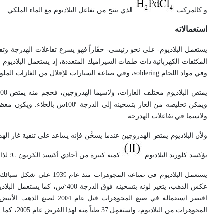
و كالمركب
الذي ينتج من تفاعل البلاديوم مع الماء الملكي.
استعمالاته
يستعمل البلاديوم- على نحو رئيسي- حفّازاً فهو يسرع تفاعلات الهدرجة وت
المكثفات الكهربائية ذات طبقات السيراميك المتعددة، إذ يستعمل البلاديوم و
وفي مواد اللحام soldering، وفي صناعة السيارات للإقلال من الغازات الملوثة للبيئة، ويقدَّر ما استهلك منه عام 2006 في هذا المجال قرابة 33.2 طناً.
ويمكن تخليصه من الغاز بتسخينه إ
ولاسيما في تفاعلات الهدرجة.
ولأن البلاديوم يمتص الهدروجين عندما يسخَّن فإنه يساعد على تنقية غاز اله
يؤكسد كلوريد البلاديوم
كمية كبيرة من أحادي أكسيد الكربون C؛ لذا استعمل في كواشف detectors أكسيد الكربون.
عكس الذهب، يتغير لونه بتسخينه ف
المجوهرات من البلاديوم، واستعمِل 37 طناً منه لهذا الغرض عام 2005، كما يستعمل كلوريد البلاديوم في التصوير الضوئي.