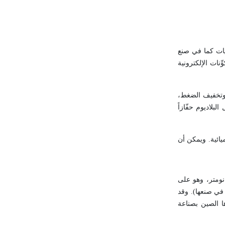
يات كما في صنع
نات الإلكترونية
اص بالتسخين وتخفيف الضغط،
عمل البلاديوم حفّازاً
يائية. ويمكن أن
في صناعة المجوهرات منذ عام 1939 على شكل سبائك مع الذهب والفضة أو النحاس. ويمكن صنع رقائق منه لا يتجاوز سمكها 100 نانومتر، وهو على
أيضاً في صنعها). وقد
ً كبيراً، فبدأت عندها الصين بصناعة