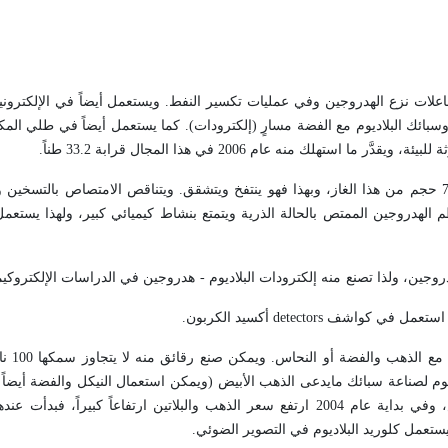
فاعلات نزع الهدروجين وفي عمليات تكسير النفط. ويستعمل أيضاً في الإلكترون
سبائك البلاديوم مع الفضة مسارٍ (إلكترودات). كما يستعمل أيضاً في طلي المكوِّ
يمتص البلاديوم مختلف الغازات، ولاسيما الهدروجين، فحجم منه يمتص 700 حجم من هذا الغاز، وبهذا فهو ينتفخ ويتشقق. ويتناقص الامتص
لى الدرجة 100ºس بالخلاء. ويكون معظم الهدروجين الممتص بالحالة الذرية ويتمتع بنشاط كيميائي كبير، ولهذا يست
دروجين، ولذا تصنع منه إلكترودات البلاديوم - هدروجين في الدراسات الإلكتروكيم
يستعمل البلاديوم 
وق الدرجة 400°س، كما يستعمل البلاديوم لصناعة سبائك مايدعى الذهب الأبيض (ويمكن استعمال النيكل والفضة 
اقتصر استعماله في صنع المجوهرات قبل عام 2004 لصنع الذهب الأبيض، وفي بداية عام 2004 ارتفع سعر الذهب والبلاتين ارتفاعا