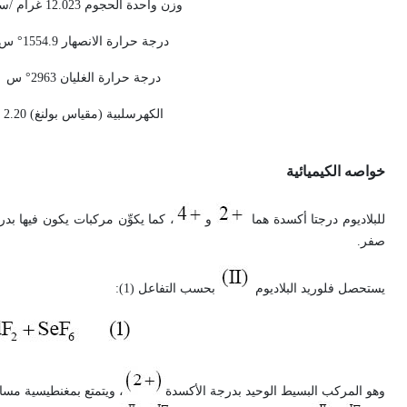
وزن واحدة الحجوم 12.023 غرام /سم3
درجة حرارة الانصهار 1554.9° س
درجة حرارة الغليان 2963° س
الكهرسلبية (مقياس بولنغ) 2.20
خواصه الكيميائية
للبلاديوم درجتا أكسدة هما
و
، كما يكوِّن مركبات يكون فيها ب
صفر.
يستحصل فلوريد البلاديوم
بحسب التفاعل (1):
وهو المركب البسيط الوحيد بدرجة الأكسدة
، ويتمتع بمغنطيسية مسا