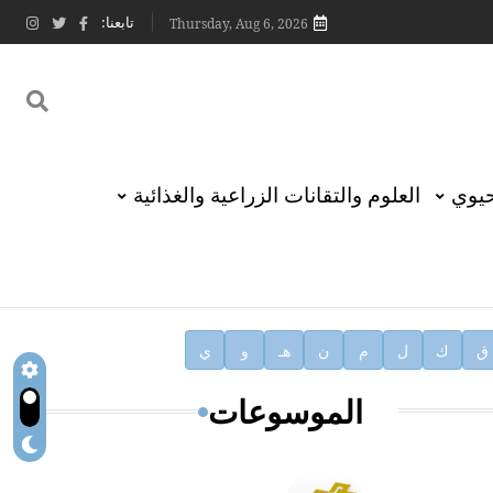
تابعنا:
Thursday, Aug 6, 2026
حيوي
العلوم والتقانات الزراعية والغذائية
ق
ك
ل
م
ن
هـ
و
ي
الموسوعات