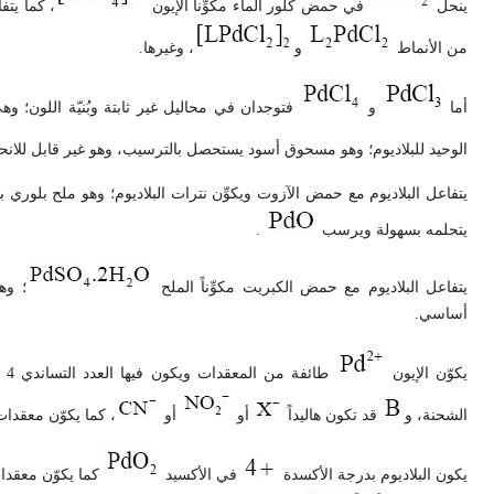
ينحل
في حمض كلور الماء مكوِّناً الإيون
من الأنماط
و
، وغيرها.
أما
و
فتوجدان في محاليل غير ثابتة وبُنيّة اللون؛ وه
الوحيد للبلاديوم؛ وهو مسحوق أسود يستحصل بالترسيب، وهو غير قابل للانح
يتفاعل البلاديوم مع حمض الآزوت ويكوِّن نترات البلاديوم؛ وهو ملح بلوري ب
يتحلمه بسهولة ويرسب
.
يتفاعل البلاديوم مع حمض الكبريت مكوِّناً الملح
؛ وه
أساسي.
يكوّن الإيون
طائفة من المعقدات ويكون فيها العدد التساندي 4 بصورة عامة، والصيغة العامة لهذه المعقدات
الشحنة، و
قد تكون هاليداً
أو
أو
، كما يكوّن معقدا
يكون البلاديوم بدرجة الأكسدة
في الأكسيد
كما يكوّن معقد