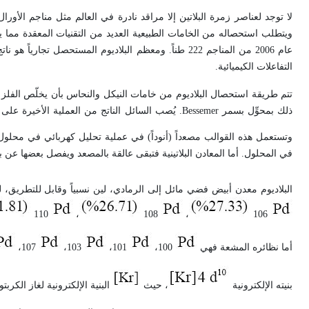
لا توجد لعناصر زمرة البلاتين إلا مراقد نادرة في العالم مثل مناجم الأورال
التفاعلات الكيميائية.
تتم طريقة استحصال البلاديوم من خامات النيكل والنحاس بأن يخلّص الفلز من
ذلك بمحوِّل بسمر Bessemer. يُصب السائل الناتج من ال
وتستعمل هذه القوالب ﻣﺼﻌداً (أنوداً) في عملية تحليل كهربائي في م
في المحلول. أما المعادن البلاتينية فتبقى عالقة بالمصعد ويفصل بعضها عن بع
البلاديوم معدن أبيض فضي مائل إلى الرمادي، لين نسبياً وقابل للتطريق
110
،
108
،
106
أما نظائره المشعة فهي
100،
101،
103،
107،
بنيته الإلكترونية
، حيث
البنية الإلكترونية لغاز الكربتون الخامل. وي