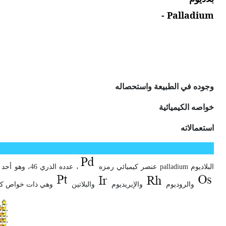
Palladium -
وجوده في الطبيعة واستحصاله
خواصه الكيميائية
استعمالاته
البلاديوم palladium عنصر كيميائي رمزه
، عدده الذري 46، وهو أحد معادن «زمرة المعادن البلاتينية» التي تشمل إضافة إلى البلاديوم؛ الروثينيوم
والروديوم
والإيريديوم
والبلاتين
وهي ذات خواص كيميا