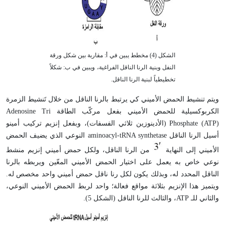
الشكل (4) مخطط يبين في أ: مقاربة بين شكل ورقة
النفل وبنية الرنا الناقل الفراغية، ويبين في ب: شكلاً
تخطيطياً لبنية الرنا الناقل.
ويتم تنشيط الحمض الأميني كي يرتبط بالرنا الناقل من خلال تَنشيط الزمرة
الكربوكسيلية للحمض الأميني بفعل مركّب الطاقة Adenosine Tri
Phosphate (ATP) (الأدينوزين ثلاثي الفسفات)، وبفعل إنزيم تركيب أمينو
أسيل الرنا الناقل aminoacyl-tRNA synthetase النوعي الذي يضيف الحمض
الأميني إلى النهاية
من الرنا الناقل، ولكل حمض أميني إنزيم منشط
نوعي خاص به يعمل على اختيار الحمض الأميني المعّين ويربطه بالرنا
الناقل المحدد له، وبذلك يكون لكل رنا ناقل حمض أميني واحد مخصص له.
ويتميز هذا الإنزيم بثلاثة مواقع فعالة؛ واحد لربط الحمض الأميني النوعي،
والثاني للـ ATP، والثالث للرنا الناقل (الشكل 5).