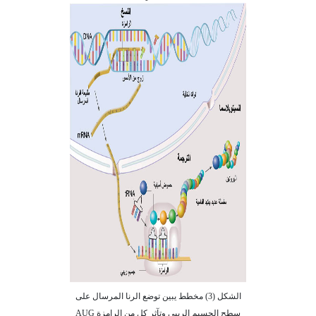
الشكل (3) مخطط يبين توضع الرنا المرسال على
سطح الجسيم الريبي وتآثر كلٍ من الرامزة AUG