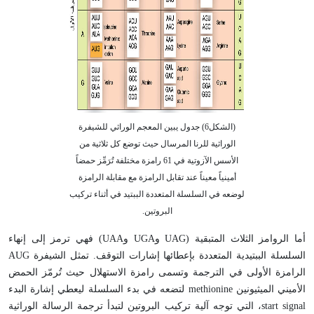
(الشكل6) جدول يبين المعجم الوراثي للشيفرة
الوراثية للرنا المرسال حيث توضع كل ثلاثية من
الأسس الآزوتية في 61 رامزة مختلفة تُرَمِّز حمضاً
أمينياً معيناً عند تقابل الرامزة مع مقابلة الرامزة
لوضعه في السلسلة المتعددة الببتيد في أثناء تركيب
البروتين.
أما الروامز الثلاث المتبقية (UAG وUGA وUAA) فهي ترمز إلى إنهاء
السلسلة الببتيدية المتعددة بإعطائها إشارات التوقف. تمثل الشيفرة AUG
الرامزة الأولى في الترجمة وتسمى رامزة الاستهلال حيث تُرمّز الحمض
الأميني الميثيونين methionine لتضعه في بدء السلسلة ليعطي إشارة البدء
start signal، التي توجه آلية تركيب البروتين لتبدأ ترجمة الرسالة الوراثية