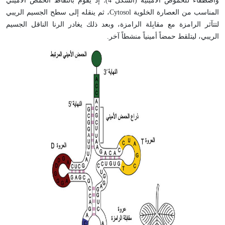
واصطفاء للحموض الأمينية (الشكل 4)؛ إذ يقوم بالتقاط الحمض الأميني
المناسب من العصارة الخلوية Cytosol، ثم ينقله إلى سطح الجسيم الريبي
لتتآثر الرامزة مع مقابِلة الرامزة، وبعد ذلك يغادر الرنا الناقل الجسيم
الريبي، ليتلقط حمضاً أمينياً منشطاً آخر.