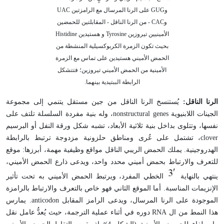
وGUG على الرنا المرسال مع الرامزتين UAC
وCAC - من الرنا الناقل - المقابلتين للحمضين
الأمينيين تيروزين Tyrosine و هستيدين Histidine
بحيث تكون الزمرة الكربوكسيلية المنشطة من
الحمض الأميني هستيدين على تماس مع الزمرة
الأمينية من الحمض الأميني تيروزين؛ فتتشكل
الرابطة الببتيدية بينهما.
الرنا الناقل:
يُستنسخ الرنا الناقل من جين مستقل يتنمي إلى مجموعة
الجينات اللابنيوية nonstructural genes، وله بنية مفردة السلسلة تلتف على
نفسها، وتتلوى بداخل بنية ثلاثية الأبعاد، تشبه شكل ورقة النفل أو البرسيم
clover، تشتمل على عُرى ومناطق حلزونية مزدوجة ترتبط بالرابطة
الهدروجينية. يملك الحمض الريبي الناقل مواقع وظيفية مهمة، أبرزها: موقع
للتعرف والارتباط بحمض أميني محدد واحد، ويدعى ذارع الحمض الأميني،
ينتهي بالنهاية
الخطي المفرد، ويرتبط الحمض الأميني به تحت تأثير
الإنزيمات المناسبة. أما الموقع الثاني فهو خاص بالتعرف والارتباط بالرامزة
الموجودة على الرنا المرسال، ويدعى الرامز المقابل anticodon. يمارس
هذا النمط من ال RNA دوره في أثناء عملية الترجمة، حيث يُعدُّ عامل نقل