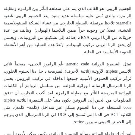
الجسيم الريبي: هو القالب الذي يتم على سطحه التآثر بين الرامزة ومقابِلة
الرامزة، والذي تُبنى عليه سلسلة عديد ببتيد. يعد الجسيم الريبي عُضية
organelle تلاحظ مرتبطة بالسطح الخارجي من غشاء الشبكة السيتوبلاسمية
الخشنة، فضلاً عن وجوده حراً ضمن البلاسما (الهيولى). ويتألف من عدة
جزيئات من الرنا الريبي rRNA، إضافة إلى تشكيلةٍ من البروتينات، ويحتمل
أن يحفز الرنا الريبي تركيب الببتيدات، وتُعدّ هذه العملية من أهم الأنشطة
الحيوية الأساسية في الخلية.
تمثل الشيفرة الوراثية genetic code -أو الراموز الجيني- معجماً ثلاثي
الأسس triplets الآزوتية (ثلاثية الأحرف) المبرمجة داخل دنا الجينوم الخلوي،
تُرمِّز تركيب الحموض الأمينية جميعها الداخلة في تركيب البروتين، يحمل
الرنا المرسال الرسالة الوراثية المؤلفة من تسلسل الروامز أو الكلمات
الوراثية المبرمجة للتآثر مع مقابِلة الرامزة. لقد أكدت التجارب أن تدفق
المعلومات من الجين إلى البروتين يكون مبنياً على الشيفرة الثلاثية triplets
code المسجلة في دنا الجينوم بشكلٍ غير متداخل (كلمة− كلمة)، مثل
الثلاثية AGT في الدنا التي تُنتسخ إلى UCA في الرنا المرسال، الذي يترجم
إلى الحمض الأميني سيرين serine.
لقد أدرك علماء الوراثة مسألة الشيفرة الوراثية، وكيف يمكن لأربعة أسس