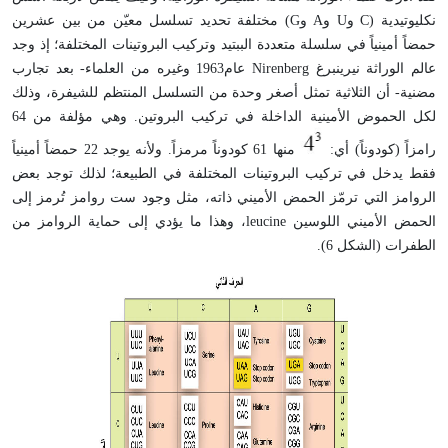
نكليوتيدية (C وU وA وG) مختلفة تحديد تسلسل معيّن من بين عشرين
حمضاً أمينياً في سلسلة متعددة الببتيد وتركيب البروتينات المختلفة؛ إذ وجد
عالم الوراثة نيرينبرغ Nirenberg عام1963 وغيره من العلماء- بعد تجارب
مضنية- أن الثلاثية تمثل أصغر وحدة من التسلسل المنتظم للشيفرة، وذلك
لكل الحموض الأمينية الداخلة في تركيب البروتين. وهي مؤلفة من 64
رامزاً (كودوناً) أي:
منها 61 كودوناً مرمزاً. ولأنه يوجد 22 حمضاً أمينياً
فقط يدخل في تركيب البروتينات المختلفة في الطبيعة؛ لذلك توجد بعض
الروامز التي ترمّز الحمض الأميني ذاته، مثل وجود ست روامز تُرمز إلى
الحمض الأميني اللوسين leucine، وهذا ما يؤدي إلى حماية الروامز من
الطفرات (الشكل 6).