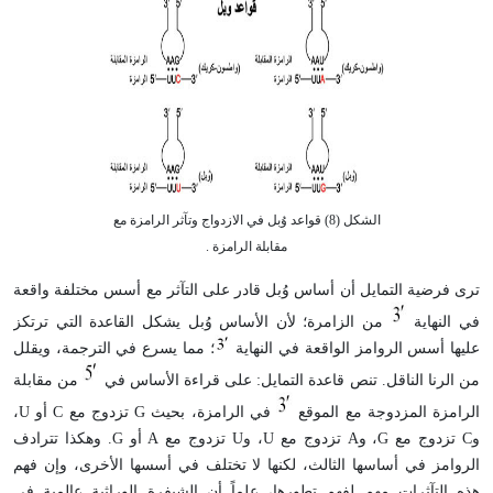
الشكل (8) قواعد وُبل في الازدواج وتآثر الرامزة مع
مقابلة الرامزة .
ترى فرضية التمايل أن أساس وُبل قادر على التآثر مع أسس مختلفة واقعة
في النهاية
من الزامرة؛ لأن الأساس وُبل يشكل القاعدة التي ترتكز
عليها أسس الروامز الواقعة في النهاية
؛ مما يسرع في الترجمة، ويقلل
من الرنا الناقل. تنص قاعدة التمايل: على قراءة الأساس في
من مقابلة
الرامزة المزدوجة مع الموقع
في الرامزة، بحيث G تزدوج مع C أو U،
وC تزدوج مع G، وA تزدوج مع U، وU تزدوج مع A أو G. وهكذا تترادف
الروامز في أساسها الثالث، لكنها لا تختلف في أسسها الأخرى، وإن فهم
هذه التآثرات مهم لفهم تطورها، علماً أن الشيفرة الوراثية عالمية في