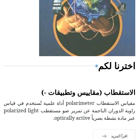
- هل تعلم أن المرجان إفراز حيواني يتكون في البحر ويتركب
من مادة كربونات الكلسيوم، وهو أحمر أو شديد الحمرة وهو
أجود أنواعه، ويمتاز بكبر الحجم ويسمى الش
اخترنا لكم
الاستقطاب (مقاييس وتطبيقات -)
مقياس الاستقطاب polarimeter أداة علمية تُستخدم في قياس
زاوية الدوران الناجمة عن تمرير ضو مستقطب polarized light
عبر مادة نشطة بصرياً optically active.
اقرأ المزيد