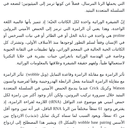
التي يحملها الرنا المرسال، فضلاً عن كونها ترمز إلى الميثيونين؛ لتضعه في
السلسلة المتعددة الببتيد.
إنّ الشيفرة الوراثية واحدة لكل الكائنات الحيّة؛ إذ تتميز بأنها عالمية اللغة
الواحدة، وهذا يعني أن الرامزة التي ترمز إلى الحمض الأميني البرولين
proline هي واحدة في ذبابة الخل أو في الطائر أو في نبات السرخس أو
في الإنسان وفقاً لسلم التطور لوجودها منذ الأسلاف الأولى، وتشترك كل
الكائنات الحية الحالية في المعجم الوراثي، ولها تطبيقات في التقانة الحيوية
وخاصة في الهندسة الوراثية بانغراس جينات بشرية في خلايا البكتريا
لاستعمالها طبياً، ولفهم حقيقة الشيفرة وعلاقتها بالمعلومات الوراثية.
تآثر الرامزة مع مقابلة الرامزة وقاعدة التمايل (وبل wobble): تتآثر الرامزة
مع مقابِلة الرامزة المتتامة بفعل الرابطة الهدروجينية وفقاً لفرضية واتسون
Watson وكريك Crick عندما يندمج الحمض الأميني في السلسلة المتعددة
الببتيد خلال سيرورة تركيب البروتين، ولكن آثار وجود أكثر من رامزة لكل
حمض أميني هو موضوع عدد النواقل (tRNA) اللازمة لقراءة الرامزة، إذ
يفترض وجود 61 نمطاً مختلفاً من الرنا RNA الناقل، غير أنه تبين وجود أقل
من 45 نمطاً، ويعود السبب لما سماه كريك تمايل (تذبذب) الازدواج بين
الأسس wobble base pairing (الشكل 8). ويشير هذا المصطلح إلى ازدواج