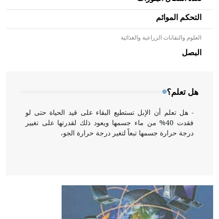
التحكم الموائم
العلوم والتقانات الزراعية والغذائية
- هل تعلم أن الأبلق نوع من الفنون الهندسية التي ارتبطت
بالعمارة الإسلامية في بلاد الشام ومصر خاصة، حيث يحرص
البصل
المعمار على بناء مداميكه وخاصة في الواجهات
هل تعلم؟
- هل تعلم أن الإبل تستطيع البقاء على قيد الحياة حتى لو
فقدت 40% من ماء جسمها ويعود ذلك لقدرتها على تغيير
درجة حرارة جسمها تبعاً لتغير درجة حرارة الجو،
- هل تعلم أن أبقراط كتب في الطب أربعة مؤلفات هي:
الحكم، الأدلة، تنظيم التغذية، ورسالته في جروح الرأس.
ويعود له الفضل بأنه حرر الطب من الدين والفلسفة.