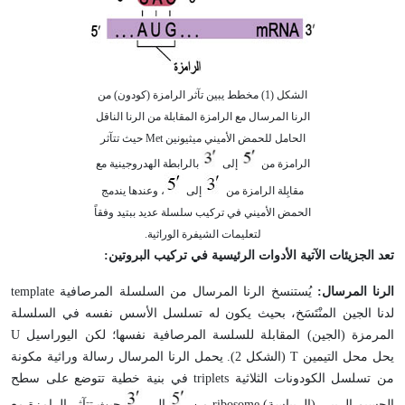
الشكل (1) مخطط يبين تآثر الرامزة (كودون) من
الرنا المرسال مع الرامزة المقابلة من الرنا الناقل
الحامل للحمض الأميني ميثيونين Met حيث تتآثر
الرامزة من
إلى
بالرابطة الهدروجينية مع
مقابِلة الرامزة من
إلى
، وعندها يندمج
الحمض الأميني في تركيب سلسلة عديد ببتيد وفقاً
لتعليمات الشيفرة الوراثية.
تعد الجزيئات الآتية الأدوات الرئيسية في تركيب البروتين:
الرنا المرسال:
يُستنسخ الرنا المرسال من السلسلة المرصافية template
لدنا الجين المنْتَسَخ، بحيث يكون له تسلسل الأسس نفسه في السلسلة
المرمزة (الجين) المقابلة للسلسة المرصافية نفسها؛ لكن اليوراسيل U
يحل محل التيمين T (الشكل 2). يحمل الرنا المرسال رسالة وراثية مكونة
من تسلسل الكودونات الثلاثية triplets في بنية خطية تتوضع على سطح
الجسيم الريبي (الريباسة) ribosome من
إلى
حيث تتآثر الرامزة مع