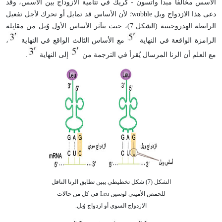
الأسس مخالفاً مبدأ واتسون - كريك في تتامية الازوداج بين الأسس، وقد
دعى هذا الازدواج وبل wobble؛ لأن الأساس قد تمايل أو تحرك لأجل تفعيل
الرابطة الهدروجينية (الشكل 7)، حيث يتآثر الأساس الأول وُبل من مقابِلة
الرامزة الواقعة في النهاية
مع الأساس الثالث الواقع في النهاية
،
مع العلم أن الرنا المرسال يُقرأ في الترجمة من
إلى النهاية
.
الشكل (7) شكل تخطيطي يبين تطابق الرنا الناقل
للحمض الأميني لوسين Leu في كل من حالات
الازدواج السوي أو ازدواج وُبل.