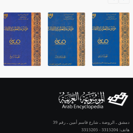
دمشق ـ الروضة ـ شارع قاسم أمين ـ رقم 39
هاتف: 3315204 - 3315205