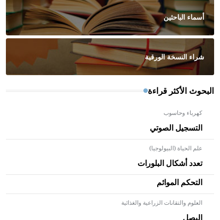
أسماء الباحثين
شراء النسخة الورقية
البحوث الأكثر قراءة
كهرباء وحاسوب
التسجيل الصوتي
علم الحياة (البيولوجيا)
تعدد أشكال البلورات
التحكم الموائم
العلوم والتقانات الزراعية والغذائية
- هل تعلم أن الأبلق نوع من الفنون الهندسية التي ارتبطت
بالعمارة الإسلامية في بلاد الشام ومصر خاصة، حيث يحرص
البصل