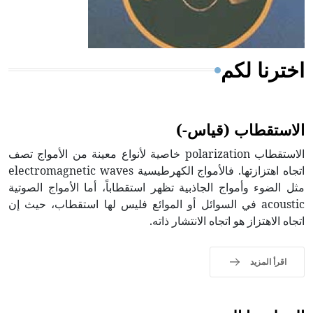
أجود أنواعه، ويمتاز بكبر الحجم ويسمى الش
اخترنا لكم
الاستقطاب (قياس-)
الاستقطاب polarization خاصية لأنواع معينة من الأمواج تصف
اتجاه اهتزازتها. فالأمواج الكهرطيسية electromagnetic waves
مثل الضوء وأمواج الجاذبية تظهر استقطاباً، أما الأمواج الصوتية
acoustic في السوائل أو الموائع فليس لها استقطاب، حيث إن
اتجاه الاهتزاز هو اتجاه الانتشار ذاته.
اقرأ المزيد