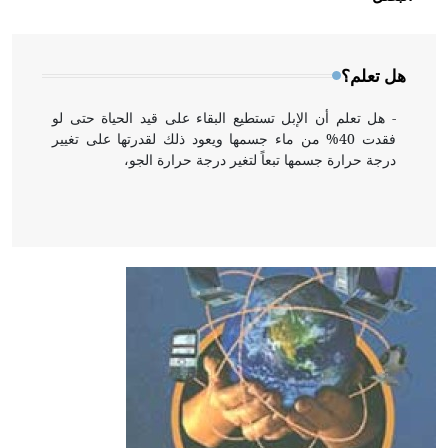
المعمار على بناء مداميكه وخاصة في الواجهات
هل تعلم؟
- هل تعلم أن الإبل تستطيع البقاء على قيد الحياة حتى لو
فقدت 40% من ماء جسمها ويعود ذلك لقدرتها على تغيير
درجة حرارة جسمها تبعاً لتغير درجة حرارة الجو،
- هل تعلم أن أبقراط كتب في الطب أربعة مؤلفات هي:
الحكم، الأدلة، تنظيم التغذية، ورسالته في جروح الرأس.
ويعود له الفضل بأنه حرر الطب من الدين والفلسفة.
- هل تعلم أن المرجان إفراز حيواني يتكون في البحر ويتركب
من مادة كربونات الكلسيوم، وهو أحمر أو شديد الحمرة وهو