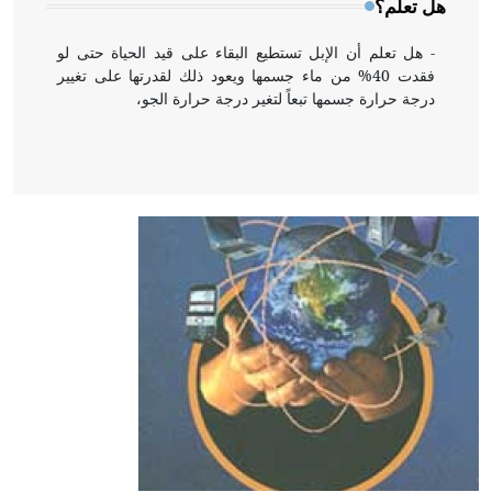
هل تعلم؟
- هل تعلم أن الإبل تستطيع البقاء على قيد الحياة حتى لو
فقدت 40% من ماء جسمها ويعود ذلك لقدرتها على تغيير
درجة حرارة جسمها تبعاً لتغير درجة حرارة الجو،
- هل تعلم أن أبقراط كتب في الطب أربعة مؤلفات هي:
الحكم، الأدلة، تنظيم التغذية، ورسالته في جروح الرأس.
ويعود له الفضل بأنه حرر الطب من الدين والفلسفة.
- هل تعلم أن المرجان إفراز حيواني يتكون في البحر ويتركب
من مادة كربونات الكلسيوم، وهو أحمر أو شديد الحمرة وهو
أجود أنواعه، ويمتاز بكبر الحجم ويسمى الش