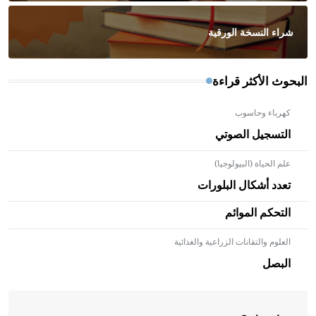
شراء النسخة الورقية
البحوث الأكثر قراءة
كهرباء وحاسوب
التسجيل الصوتي
علم الحياة (البيولوجيا)
تعدد أشكال البلورات
التحكم الموائم
العلوم والتقانات الزراعية والغذائية
- هل تعلم أن الأبلق نوع من الفنون الهندسية التي ارتبطت
بالعمارة الإسلامية في بلاد الشام ومصر خاصة، حيث يحرص
البصل
المعمار على بناء مداميكه وخاصة في الواجهات