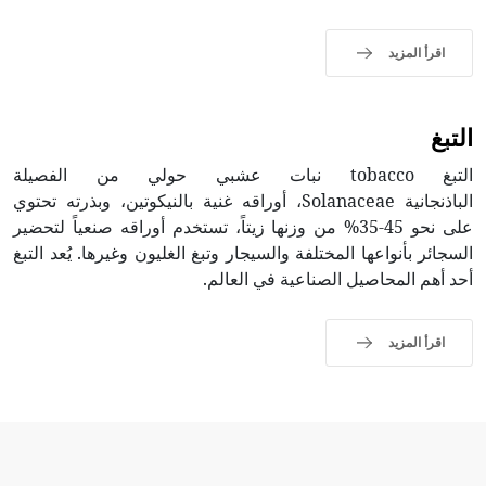
اقرأ المزيد
التبغ
التبغ tobacco نبات عشبي حولي من الفصيلة
الباذنجانية Solanaceae، أوراقه غنية بالنيكوتين، وبذرته تحتوي
على نحو 45-35% من وزنها زيتاً، تستخدم أوراقه صنعياً لتحضير
السجائر بأنواعها المختلفة والسيجار وتبغ الغليون وغيرها. يُعد التبغ
أحد أهم المحاصيل الصناعية في العالم.
اقرأ المزيد