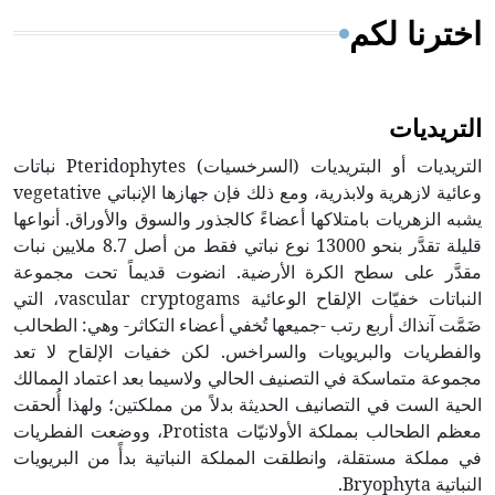
اخترنا لكم
التريديات
التريديات أو البتريديات (السرخسيات) Pteridophytes نباتات
وعائية لازهرية ولابذرية، ومع ذلك فإن جهازها الإنباتي vegetative
يشبه الزهريات بامتلاكها أعضاءً كالجذور والسوق والأوراق. أنواعها
قليلة تقدَّر بنحو 13000 نوع نباتي فقط من أصل 8.7 ملايين نبات
مقدَّر على سطح الكرة الأرضية. انضوت قديماً تحت مجموعة
النباتات خفيّات الإلقاح الوعائية vascular cryptogams، التي
ضَمَّت آنذاك أربع رتب -جميعها تُخفي أعضاء التكاثر- وهي: الطحالب
والفطريات والبريويات والسراخس. لكن خفيات الإلقاح لا تعد
مجموعة متماسكة في التصنيف الحالي ولاسيما بعد اعتماد الممالك
الحية الست في التصانيف الحديثة بدلاً من مملكتين؛ ولهذا أُلحقت
معظم الطحالب بمملكة الأولانيّات Protista، ووضعت الفطريات
في مملكة مستقلة، وانطلقت المملكة النباتية بدأً من البريويات
النباتية Bryophyta.