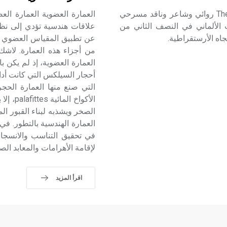
فونتانِه (تيودور -) (1819-1898) تيودور فونتانِه Theodor Fontane روائي وشاعر وناقد مسرحي
قعية الانتقادية critical realism في الأدب الألماني في النصف الثاني من
علاقات هندسية تؤدي إلى نظام
اه الأرستقراطية.
من أجزاء هذه العمارة. لاش
العمارة العضوية، إذ لم يكن 
أحجار السيلكس التي كانت أدات
الأكواخ
العمارة الهندسية بالتطور. في
في تحقيق التناسب والانسجا
لإقامة الأهرامات والمعابد ال
اقرأ المزيد