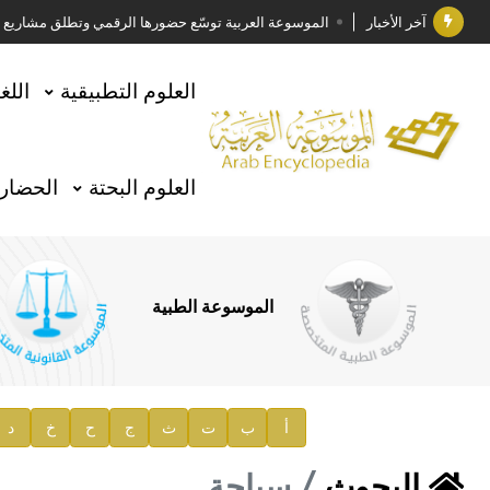
آخر الأخبار
الموسوعة العربية توسّع حضورها الرقمي وتطلق مشاريع معرف
فوز الأستاذ الدكتور وليد محمد السراقبي بجائزة كتارا ل
العلوم التطبيقية
اللغ
جائزة مجمع الملك سلمان العالمي للغة العربية 2025
الأستاذ إياد خالد الطباع مدير عام لهيئة الموسوعة العربية
العلوم البحتة
الحضارة
السيد محمد ياسين صالح وزيرا للثقافة
صدور المجلد الثامن من موسوعة الآثار في سورية
توصيات مجلس الإدارة
الموسوعة الطبية
صدور المجلد السابع من موسوعة الآثار في سورية
صدور المجلد الثامن عشر من الموسوعة الطبية
إعلان..
أ
ب
ت
ث
ج
ح
خ
د
دار الفكر الموزع الحصري لمنشورات هيئة الموسوعة العرب
البحوث
سياحة