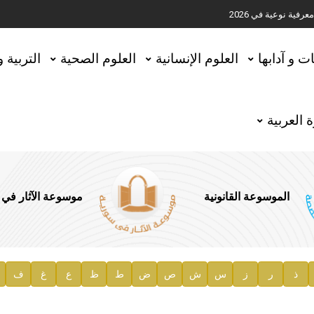
ية نوعية في 2026
تحقيق المخطوطات في العاصمة القطرية الدوحة
ات و آدابها
العلوم الإنسانية
العلوم الصحية
التربية 
 العربية
الموسوعة القانونية
موسوعة الآثار في
ذ
ر
ز
س
ش
ص
ض
ط
ظ
ع
غ
ف
ية