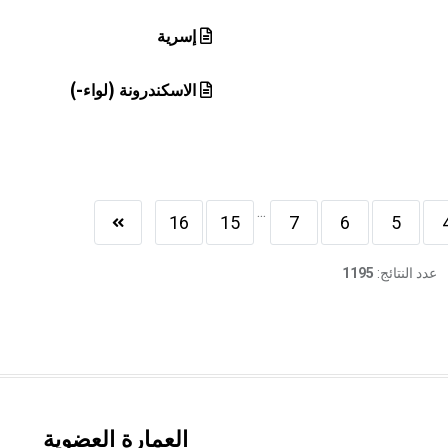
إسرية
الاسكندرونة (لواء-)
...
16
15
7
6
5
عدد النتائج:
1195
العمارة العضوية