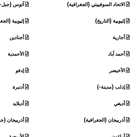
الاتحاد السوفييتي (الجغرافية)
آتوس (جبل-
إثيوبية (التاريخ)
إثيوبية (الجغ
أجارية
أجنادين
أحمد آباد
الأحمدية
الأخيضر
إدفو
إدلب (مدينة-)
أدنبرة
أديغي
أديلايد
أذربيجان (الجغرافية)
أذربيجان (جم
أراغون
الأربجية