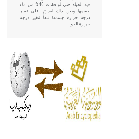
قيد الحياة حتى لو فقدت 40% من ماء
جسمها ويعود ذلك لقدرتها على تغيير
درجة حرارة جسمها تبعاً لتغير درجة
حرارة الجو،
- هل تعلم أن أبقراط كتب في الطب
أربعة مؤلفات هي: الحكم، الأدلة، تنظيم
التغذية، ورسالته في جروح الرأس.
ويعود له الفضل بأنه حرر الطب من
الدين والفلسفة.
- هل تعلم أن المرجان إفراز حيواني
يتكون في البحر ويتركب من مادة
كربونات الكلسيوم، وهو أحمر أو شديد
الحمرة وهو أجود أنواعه، ويمتاز بكبر
الحجم ويسمى الش
هل تعلم أن الأبسيد كلمة فرنسية اللفظ