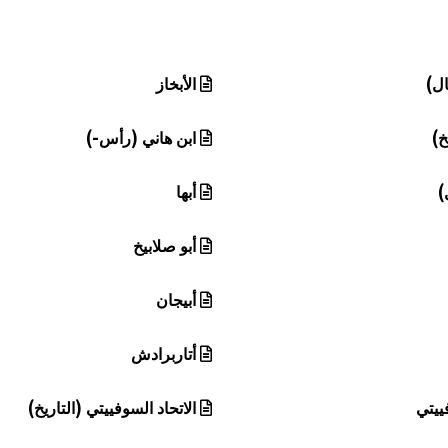
ال)
الأبخاز
خ)
ابن هاني (رأس-)
)
أبها
أبو صلابيخ
أبيجان
أتاربرادش
ييتي
الاتحاد السوفييتي (التاريخ)