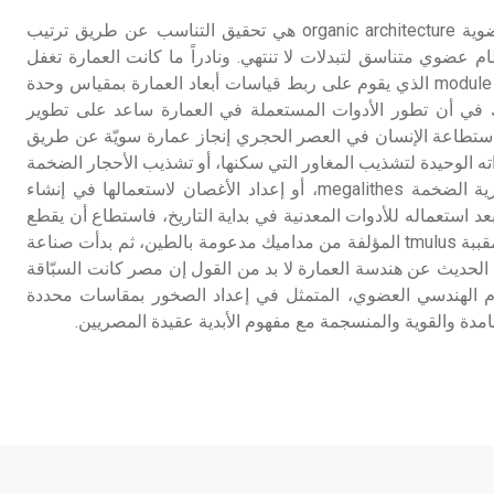
العمارة العضوية العمارة العضوية organic architecture هي تحقيق التناسب عن طريق ترتيب
 عضوي متناسق لتبدلات لا تنتهي. ونادراً ما كانت العمارة تغفل
عن تطبيق المقياس العضوي module الذي يقوم على ربط قياسات أبعاد العمارة بمقياس وحدة
ك في أن تطور الأدوات المستعملة في العمارة ساعد على تطوير
باستطاعة الإنسان في العصر الحجري إنجاز عمارة سويّة عن طريق
ه الوحيدة لتشذيب المغاور التي سكنها، أو تشذيب الأحجار الضخمة
التي صنع منها العمارة الحجرية الضخمة megalithes، أو إعداد الأغصان لاستعمالها في إنشاء
 المائية palafittes، إلا بعد استعماله للأدوات المعدنية في بداية التاريخ، فاستطاع أن يقطع
الصخر ويشذبه لبناء القبور المقببة tmulus المؤلفة من مداميك مدعومة بالطين، ثم بدأت صناعة
 الحديث عن هندسة العمارة لا بد من القول إن مصر كانت السبّاقة
م الهندسي العضوي، المتمثل في إعداد الصخور بمقاسات محددة
صامدة والقوية والمنسجمة مع مفهوم الأبدية عقيدة المصريين.