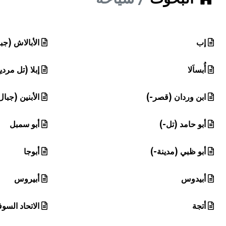
هيئة الموسوعة العربية تطلق موسوعات جديدة في عام 2026
إب
الأبالاش (جب
أُبساَلا
إبلا (تل مردي
ابن وردان (قصر-)
الأبنين (جبال
أبو حامد (تل-)
أبو سمبل
أبو ظبي (مدينة-)
أبوجا
أبيدوس
أبيروس
أتجة
الاتحاد السوف