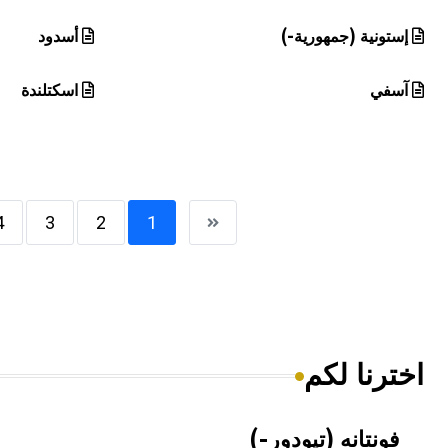
إستونية (جمهورية-)
أسدود
آسفي
اسكتلندة
4
3
2
1
اخترنا لكم
فونتانه (تيودور-)