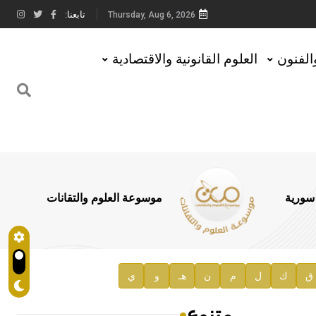
تابعنا:
Thursday, Aug 6, 2026
والفنون
العلوم القانونية والاقتصادية
 سورية
موسوعة العلوم والتقانات
ق
ك
ل
م
ن
هـ
و
ي
متنوع