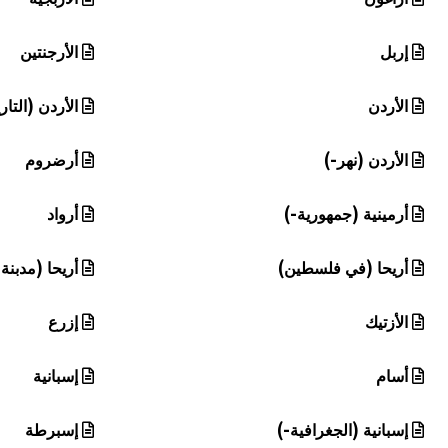
إربل
الأرجنتين
الأردن
الأردن (التار
الأردن (نهر-)
أرضروم
أرمينية (جمهورية-)
أرواد
أريحا (في فلسطين)
أريحا (مدبنة-
الأزتيك
إزرع
أسام
إسبانية
إسبانية (الجغرافية-)
إسبرطة