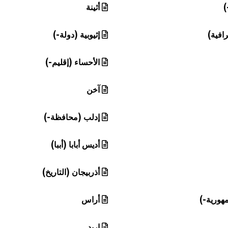
)
أثينة
رافية)
إثيوبية (دولة-)
الأحساء (إقليم-)
آخن
إدلب (محافظة-)
أديس أبابا (أببا)
أذربيجان (التاريخ)
هورية-)
أراس
إربد