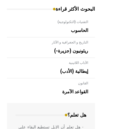
البحوث الأكثر قراءة
التقنيات (التكنولوجية)
الحاسوب
التاريخ و الجغرافية و الآثار
ريئونيون (جزيرة-)
الآداب اللاتينية
إيطالية (الأدب)
القانون
- هل تعلم أن الأبلق نوع من الفنون
الهندسية التي ارتبطت بالعمارة الإسلامية
القواعد الآمرة
في بلاد الشام ومصر خاصة، حيث يحرص
المعمار على بناء مداميكه وخاصة في
الواجهات
هل تعلم؟
- هل تعلم أن الإبل تستطيع البقاء على