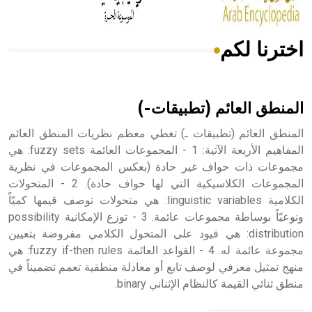
اخترنا لكم
هل تعلم أن الأبسيد كلمة فرنسية اللفظ تم اعتمادها مصطلحاً
أثرياً يستخدم في العمارة عموماً وفي العمارة الدينية الخاصة
بالكنائس خصوصاً، وفي الإنكليزية أب
المنطق العائم (تطبيقات-)
المنطق العائم (تطبيقات ـ) تغطي معظم نظريات المنطق العائم
المفاهيم الأربعة الآتية: 1 - المجموعات العائمة fuzzy sets: هي
مجموعات ذات حواف غير حادة (بعكس المجموعات في نظرية
- هل تعلم أن أبجر Abgar اسم معروف جيداً يعود إلى عدد من
الملوك الذين حكموا مدينة إديسا (الرها) من أبجر الأول وحتى
المجموعات الكلاسيكية التي لها حواف حادة). 2 - المتحولات
التاسع، وهم ينتسبون إلى أسرة أوسروين
الكلامية linguistic variables: هي متحولات توصف قيمها كميّاً
ونوعيّاً بوساطة مجموعات عائمة. 3 - توزع الإمكانية possibility
distribution: هي قيود على المتحول الكلامي مفروضة بتعيين
مجموعة عائمة له. 4 - القواعد العائمة fuzzy if-then rules: هي
منهج تمثيل معرفي لوصف تابع أو معادلة منطقية تعمم تضميناً في
- هل تعلم أن الأبجدية الكنعانية تتألف من /22/ علامة كتابية
منطق ثنائي القيمة كالنظام الإثناني binary.
sign تكتب منفصلة غير متصلة، وتعتمد المبدأ الأكوروفوني،
حيث تقتصر القيمة الصوتية للعلامة الك