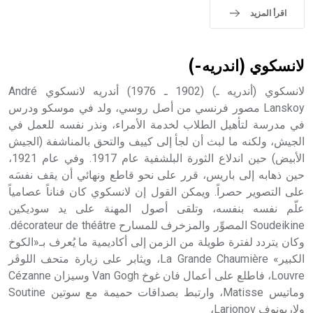
اقرأ المزيد
لانسكوي (اندريه-)
لانسكوي (أندريه ـ) (1902 ـ 1976) أندريه لانسكوي André
Lanskoy مصور فرنسي من أصل روسي، ولد في موسكو ودرس
في مدرسة لتأهيل الطلاب لخدمة الأمراء، ونذر نفسه للعمل في
الجيش، ولكنه ما لبث أن لجأ إلى كييف والتحق بالمناشفة (الجيش
الأبيض) حين اندلاع الثورة البلشفية عام 1917. وفي عام 1921،
حين ذهابه إلى باريس، قرر على نحو قاطع ونهائي أن يقف نفسَه
على التصوير حصراً. ويمكن القول إن لانسكوي كان فناناً عصامياً
علّم نفسه بنفسه، وتلقى أصول المهنة على يد سوديكين
Soudeikine المصوِّر والمزخرف للمسارح décorateur de théâtre.
وكان يتردد لفترة طويلة من الزمن إلى أكاديمية ما يُعرف بـ«الكوخ
الكبير» La Grande Chaumière، ويثابر على زيارة متحف اللوڤر
Louvre، فاطلع على أعمال فان غوخ Van Gogh وسيزان Cézanne
وماتيس Matisse، وارتبط بصداقات حميمة مع سوتين Soutine
ولاريونوف Larionov،