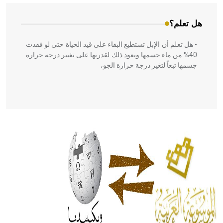
هل تعلم؟
- هل تعلم أن الإبل تستطيع البقاء على قيد الحياة حتى لو فقدت
40% من ماء جسمها ويعود ذلك لقدرتها على تغيير درجة حرارة
جسمها تبعاً لتغير درجة حرارة الجو،
- هل تعلم أن أبقراط كتب في الطب أربعة مؤلفات هي:
الحكم، الأدلة، تنظيم التغذية، ورسالته في جروح الرأس. ويعود
له الفضل بأنه حرر الطب من الدين والفلسفة.
- هل تعلم أن المرجان إفراز حيواني يتكون في البحر ويتركب
من مادة كربونات الكلسيوم، وهو أحمر أو شديد الحمرة وهو
أجود أنواعه، ويمتاز بكبر الحجم ويسمى الش