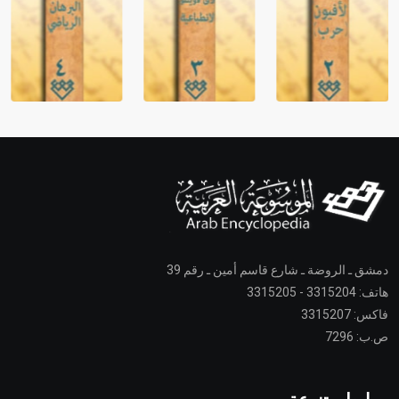
دمشق ـ الروضة ـ شارع قاسم أمين ـ رقم 39
هاتف: 3315204 - 3315205
فاكس: 3315207
ص.ب: 7296