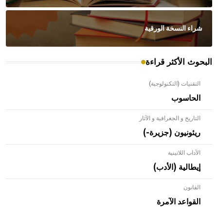
شراء النسخة الورقية
البحوث الأكثر قراءة
التقنيات (التكنولوجية)
الحاسوب
التاريخ و الجغرافية و الآثار
ريئونيون (جزيرة-)
الآداب اللاتينية
إيطالية (الأدب)
القانون
- هل تعلم أن الأبلق نوع من الفنون الهندسية التي ارتبطت
بالعمارة الإسلامية في بلاد الشام ومصر خاصة، حيث يحرص
القواعد الآمرة
المعمار على بناء مداميكه وخاصة في الواجهات