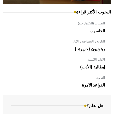
البحوث الأكثر قراءة
التقنيات (التكنولوجية)
الحاسوب
التاريخ و الجغرافية و الآثار
ريئونيون (جزيرة-)
الآداب اللاتينية
إيطالية (الأدب)
القانون
- هل تعلم أن الأبلق نوع من الفنون الهندسية التي ارتبطت
بالعمارة الإسلامية في بلاد الشام ومصر خاصة، حيث يحرص
القواعد الآمرة
المعمار على بناء مداميكه وخاصة في الواجهات
هل تعلم؟