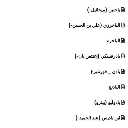
باختين (ميخائيل-)
الباخرزي (علي بن الحسن-)
الباخرة
بادرفسكي (إغنتس يان-)
بادن _ فورتنبرغ
البادنج
بادوليو (بيترو)
ابن باديس (عبد الحميد-)