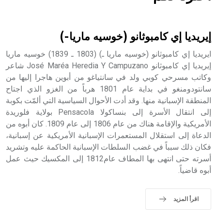
هل تعلم أن الأبسيد كلمة فرنسية اللفظ تم اعتمادها مصطلحاً
أثرياً يستخدم في العمارة عموماً وفي العمارة الدينية الخاصة
بالكنائس خصوصاً، وفي الإنكليزية أب
إيريديا إي كامبوثانو (خوسيه ماريا-)
ايريديا إي كامبوثانو (خوسيه ماريا ـ) (1803 ـ 1839) خوسيه ماريا
إيريديا إي كامبوثانو José Maréa Heredia Y Campuzano شاعر
وكاتب مسرحي كوبي ولد في سانتياغو من أبوين هاجرا إليها من
- هل تعلم أن أبجر Abgar اسم معروف جيداً يعود إلى عدد من
الملوك الذين حكموا مدينة إديسا (الرها) من أبجر الأول وحتى
سانتودومنغو في بداية عام 1801 هرباً من الغزو الذي اجتاح
التاسع، وهم ينتسبون إلى أسرة أوسروين
المنطقة الإسبانية منها. وقد أدت الأحوال السياسية التي ألمّت بكوبة
إلى انتقال الأسرة إلى بنساكولا Pensacola بولاية فلوريدة
الأمريكية والإقامة هناك من عام 1806 إلى عام 1809. كان أبوه من
الدعاة إلى استقلال المستعمرات الإسبانية الأمريكية عن إسبانية،
فكان ذلك سبباً في غضب السلطات الإسبانية الحاكمة عليه وتشريد
- هل تعلم أن الأبجدية الكنعانية تتألف من /22/ علامة كتابية
أسرته حتى انتهى بها المطاف عام1812 إلى المكسيك حيث عمل
sign تكتب منفصلة غير متصلة، وتعتمد المبدأ الأكوروفوني،
أبوه قاضياً.
حيث تقتصر القيمة الصوتية للعلامة الك
اقرأ المزيد