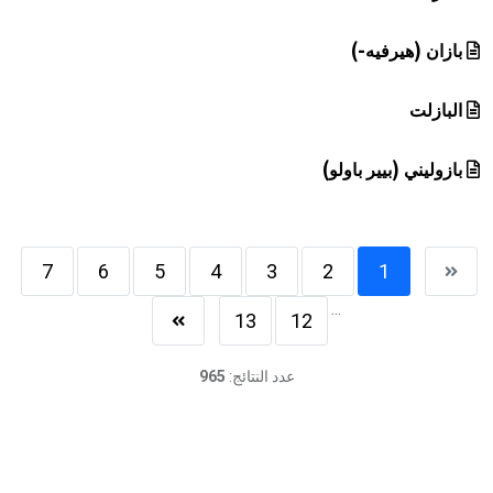
بازان (هيرفيه-)
البازلت
بازوليني (بيير باولو)
7
6
5
4
3
2
1
...
13
12
عدد النتائج:
965