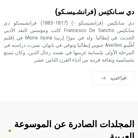
دي سـانكتِس (فرانشـيسـكو)
دي سانكتِس (فرانشيسكو -) (1817-1883) فرانشيسكو دي
سانكتِس Francesco De Sanctis كاتب ومؤسس النقد الأدبي
الحديث في إيطاليا. ولد في مورّا إربينا Morra Irpina في إقليم
أفلّينو Avellino جنوبي إيطاليا وتوفي في نابولي. تميزت دراسته في
المرحلة الأولى بإنسانية غرسها في نفسه رجال الدين، وكان يتمتع
بحساسية وثقافة قربته من أدباء القرن الثامن عشر.
اقرأ المزيد
المجلدات الصادرة عن الموسوعة
العربية