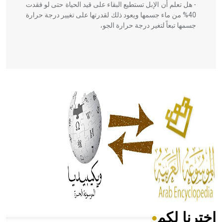
- هل تعلم أن الإبل تستطيع البقاء على قيد الحياة حتى لو فقدت
40% من ماء جسمها ويعود ذلك لقدرتها على تغيير درجة حرارة
جسمها تبعاً لتغير درجة حرارة الجو،
- هل تعلم أن أبقراط كتب في الطب أربعة مؤلفات هي:
الحكم، الأدلة، تنظيم التغذية، ورسالته في جروح الرأس. ويعود
له الفضل بأنه حرر الطب من الدين والفلسفة.
- هل تعلم أن المرجان إفراز حيواني يتكون في البحر ويتركب
من مادة كربونات الكلسيوم، وهو أحمر أو شديد الحمرة وهو
أجود أنواعه، ويمتاز بكبر الحجم ويسمى الش
اخترنا لكم