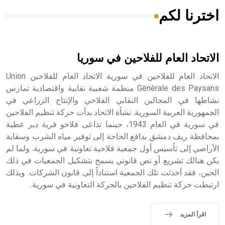
اخترنا لكم
هل تعلم أن الأبسيد كلمة فرنسية اللفظ تم اعتمادها مصطلحاً
أثرياً يستخدم في العمارة عموماً وفي العمارة الدينية الخاصة
بالكنائس خصوصاً، وفي الإنكليزية أب
الاتحاد العام للفلاحين في سوريا
الاتحاد العام للفلاحين في سورية الاتحاد العام للفلاحين Union
Gènèrale des Paysans منظمة شعبية نقابية واقتصادية تمارس
نشاطها في المجالين النقابي الفلاحي والإنتاج الزراعي في
- هل تعلم أن أبجر Abgar اسم معروف جيداً يعود إلى عدد من
الملوك الذين حكموا مدينة إديسا (الرها) من أبجر الأول وحتى
الجمهورية العربية السورية. نشأة الاتحاد بدأت حركة تنظيم الفلاحين
التاسع، وهم ينتسبون إلى أسرة أوسروين
في سورية في العام 1943، حينما تداعى فلاحو قرية دير عطية
بمحافظة ريف دمشق بدافع الحاجة إلى توفير مياه الشرب وسقاية
الأراضي إلى تأسيس أول جمعية فلاحية تعاونية في سورية. ولما لم
يكن هنالك تشريع أو نص قانوني يسمح بتشكيل الجمعيات في ذلك
الحين، فقد أحدثت تلك الجمعية استناداً إلى قانون الشركات. وبذلك
- هل تعلم أن الأبجدية الكنعانية تتألف من /22/ علامة كتابية
ارتبطت حركة تنظيم الفلاحين بالحركة التعاونية في سورية.
sign تكتب منفصلة غير متصلة، وتعتمد المبدأ الأكوروفوني،
حيث تقتصر القيمة الصوتية للعلامة الك
اقرأ المزيد