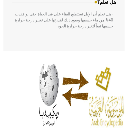
هل تعلم؟
- هل تعلم أن الإبل تستطيع البقاء على قيد الحياة حتى لو فقدت
40% من ماء جسمها ويعود ذلك لقدرتها على تغيير درجة حرارة
جسمها تبعاً لتغير درجة حرارة الجو،
- هل تعلم أن أبقراط كتب في الطب أربعة مؤلفات هي:
الحكم، الأدلة، تنظيم التغذية، ورسالته في جروح الرأس. ويعود
له الفضل بأنه حرر الطب من الدين والفلسفة.
- هل تعلم أن المرجان إفراز حيواني يتكون في البحر ويتركب
من مادة كربونات الكلسيوم، وهو أحمر أو شديد الحمرة وهو
أجود أنواعه، ويمتاز بكبر الحجم ويسمى الش