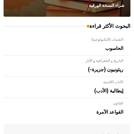
شراء النسخة الورقية
البحوث الأكثر قراءة
التقنيات (التكنولوجية)
الحاسوب
التاريخ و الجغرافية و الآثار
ريئونيون (جزيرة-)
الآداب اللاتينية
إيطالية (الأدب)
القانون
- هل تعلم أن الأبلق نوع من الفنون الهندسية التي ارتبطت
بالعمارة الإسلامية في بلاد الشام ومصر خاصة، حيث يحرص
القواعد الآمرة
المعمار على بناء مداميكه وخاصة في الواجهات