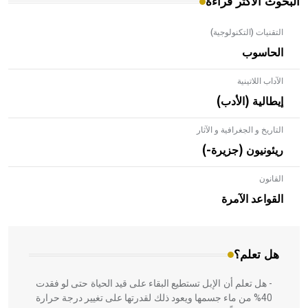
البحوث الأكثر قراءة
التقنيات (التكنولوجية)
الحاسوب
الآداب اللاتينية
إيطالية (الأدب)
التاريخ و الجغرافية و الآثار
ريئونيون (جزيرة-)
القانون
- هل تعلم أن الأبلق نوع من الفنون الهندسية التي ارتبطت
بالعمارة الإسلامية في بلاد الشام ومصر خاصة، حيث يحرص
القواعد الآمرة
المعمار على بناء مداميكه وخاصة في الواجهات
هل تعلم؟
- هل تعلم أن الإبل تستطيع البقاء على قيد الحياة حتى لو فقدت
40% من ماء جسمها ويعود ذلك لقدرتها على تغيير درجة حرارة