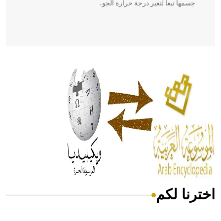
جسمها تبعاً لتغير درجة حرارة الجو،
- هل تعلم أن أبقراط كتب في الطب أربعة مؤلفات هي:
الحكم، الأدلة، تنظيم التغذية، ورسالته في جروح الرأس. ويعود
له الفضل بأنه حرر الطب من الدين والفلسفة.
- هل تعلم أن المرجان إفراز حيواني يتكون في البحر ويتركب
من مادة كربونات الكلسيوم، وهو أحمر أو شديد الحمرة وهو
أجود أنواعه، ويمتاز بكبر الحجم ويسمى الش
اخترنا لكم
هل تعلم أن الأبسيد كلمة فرنسية اللفظ تم اعتمادها مصطلحاً
أثرياً يستخدم في العمارة عموماً وفي العمارة الدينية الخاصة