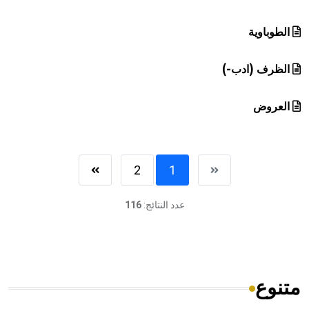
الطوباوية
الظرف (ادب-)
العروض
2
1
عدد النتائج:
116
متنوع