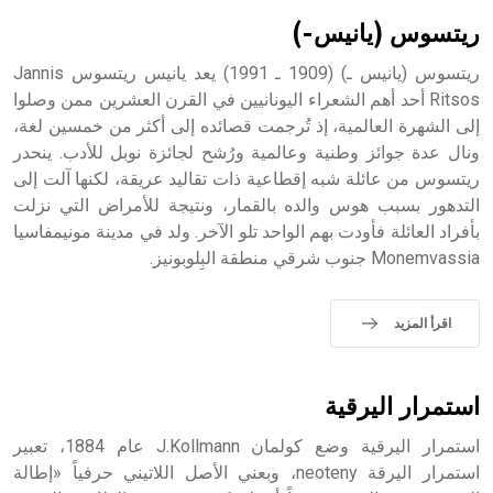
بالكنائس خصوصاً، وفي الإنكليزية أب
ريتسوس (يانيس-)
ريتسوس (يانيس ـ) (1909 ـ 1991) يعد يانيس ريتسوس Jannis
Ritsos أحد أهم الشعراء اليونانيين في القرن العشرين ممن وصلوا
إلى الشهرة العالمية، إذ تُرجمت قصائده إلى أكثر من خمسين لغة،
- هل تعلم أن أبجر Abgar اسم معروف جيداً يعود إلى عدد من
الملوك الذين حكموا مدينة إديسا (الرها) من أبجر الأول وحتى
ونال عدة جوائز وطنية وعالمية ورُشح لجائزة نوبل للأدب. ينحدر
التاسع، وهم ينتسبون إلى أسرة أوسروين
ريتسوس من عائلة شبه إقطاعية ذات تقاليد عريقة، لكنها آلت إلى
التدهور بسبب هوس والده بالقمار، ونتيجة للأمراض التي نزلت
بأفراد العائلة فأودت بهم الواحد تلو الآخر. ولد في مدينة مونيمفاسيا
Monemvassia جنوب شرقي منطقة البِلوبونيز.
- هل تعلم أن الأبجدية الكنعانية تتألف من /22/ علامة كتابية
sign تكتب منفصلة غير متصلة، وتعتمد المبدأ الأكوروفوني،
اقرأ المزيد
حيث تقتصر القيمة الصوتية للعلامة الك
استمرار اليرقية
استمرار اليرقية وضع كولمان J.Kollmann عام 1884، تعبير
استمرار اليرقة neoteny، وبعني الأصل اللاتيني حرفياً «إطالة