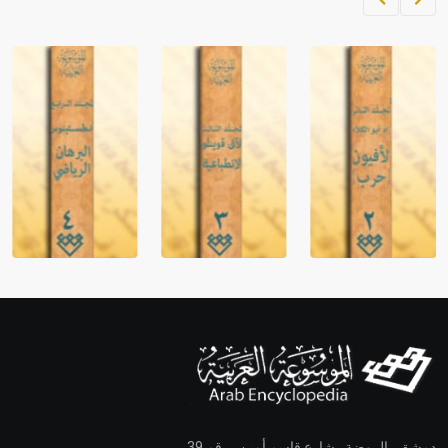
دمشق ـ الروضة ـ شارع قاسم أمين ـ رقم 39