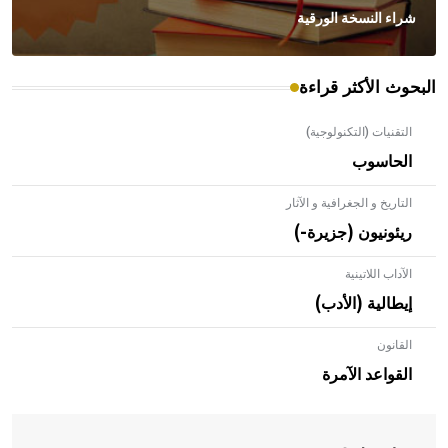
شراء النسخة الورقية
البحوث الأكثر قراءة
التقنيات (التكنولوجية)
الحاسوب
التاريخ و الجغرافية و الآثار
ريئونيون (جزيرة-)
الآداب اللاتينية
إيطالية (الأدب)
القانون
- هل تعلم أن الأبلق نوع من الفنون الهندسية التي ارتبطت
بالعمارة الإسلامية في بلاد الشام ومصر خاصة، حيث يحرص
القواعد الآمرة
المعمار على بناء مداميكه وخاصة في الواجهات