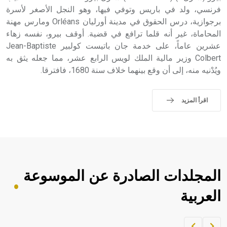
فرنسي، ولد في باريس وتوفي فيها، وهو النجل الأصغر لأسرة
برجوازية، درس الحقوق في مدينة أورليان Orléans ومارس مهنة
المحاماة، غير أنه قلما ترافع في قضية. أوقف بيرو، نفسه زهاء
عشرين عاماً، على خدمة جان باتيست كولبير Jean-Baptiste
Colbert وزير مالية الملك لويس الرابع عشر، مما جعله يثق به
ويُدْنيه منه، إلى أن وقع بينهما خلاف سنة 1680، فافترقا.
اقرأ المزيد
المجلدات الصادرة عن الموسوعة
العربية