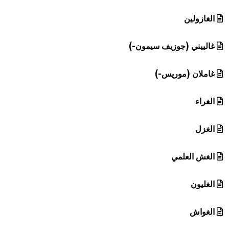
الغازولين
غالييني (جوزيف سيمون-)
غاملان (موريس-)
الغراء
الغزل
الغش العلمي
الغليون
الغواش