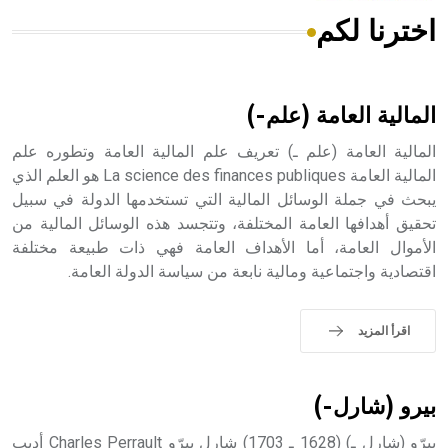
اخترنا لكم
هل تعلم أن الأبسيد كلمة فرنسية اللفظ تم اعتمادها مصطلحاً
أثرياً يستخدم في العمارة عموماً وفي العمارة الدينية الخاصة
بالكنائس خصوصاً، وفي الإنكليزية أب
المالية العامة (علم-)
المالية العامة (علم ـ) تعريف علم المالية العامة وتطوره علم
المالية العامة La science des finances publiques هو العلم الذي
يبحث في جملة الوسائل المالية التي تستخدمها الدولة في سبيل
- هل تعلم أن أبجر Abgar اسم معروف جيداً يعود إلى عدد من
الملوك الذين حكموا مدينة إديسا (الرها) من أبجر الأول وحتى
تحقيق أهدافها العامة المختلفة، وتتجسد هذه الوسائل المالية من
التاسع، وهم ينتسبون إلى أسرة أوسروين
الأموال العامة، أما الأهداف العامة فهي ذات طبيعة مختلفة
اقتصادية واجتماعية ومالية نابعة من سياسة الدولة العامة.
اقرأ المزيد
- هل تعلم أن الأبجدية الكنعانية تتألف من /22/ علامة كتابية
sign تكتب منفصلة غير متصلة، وتعتمد المبدأ الأكوروفوني،
حيث تقتصر القيمة الصوتية للعلامة الك
بيرو (شارل-)
بيرّو (شارل ـ) (1628 ـ 1703) شارل بيرّو Charles Perrault أديب