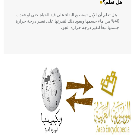
هل تعلم؟
- هل تعلم أن الإبل تستطيع البقاء على قيد الحياة حتى لو فقدت
40% من ماء جسمها ويعود ذلك لقدرتها على تغيير درجة حرارة
جسمها تبعاً لتغير درجة حرارة الجو،
- هل تعلم أن أبقراط كتب في الطب أربعة مؤلفات هي:
الحكم، الأدلة، تنظيم التغذية، ورسالته في جروح الرأس. ويعود
له الفضل بأنه حرر الطب من الدين والفلسفة.
- هل تعلم أن المرجان إفراز حيواني يتكون في البحر ويتركب
من مادة كربونات الكلسيوم، وهو أحمر أو شديد الحمرة وهو
أجود أنواعه، ويمتاز بكبر الحجم ويسمى الش