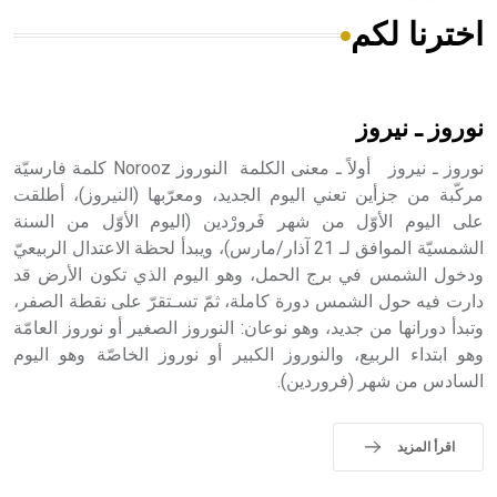
اخترنا لكم
هل تعلم أن الأبسيد كلمة فرنسية اللفظ تم اعتمادها مصطلحاً
أثرياً يستخدم في العمارة عموماً وفي العمارة الدينية الخاصة
بالكنائس خصوصاً، وفي الإنكليزية أب
نوروز ـ نيروز
نوروز ـ نيروز أولاً ـ معنى الكلمة النوروز Norooz كلمة فارسيّة
مركّبة من جزأين تعني اليوم الجديد، ومعرّبها (النيروز)، أطلقت
على اليوم الأوّل من شهر فَرورْدين (اليوم الأوّل من السنة
- هل تعلم أن أبجر Abgar اسم معروف جيداً يعود إلى عدد من
الملوك الذين حكموا مدينة إديسا (الرها) من أبجر الأول وحتى
الشمسيّة الموافق لـ 21 آذار/مارس)، ويبدأ لحظة الاعتدال الربيعيّ
التاسع، وهم ينتسبون إلى أسرة أوسروين
ودخول الشمس في برج الحمل، وهو اليوم الذي تكون الأرض قد
دارت فيه حول الشمس دورة كاملة، ثمّ تسـتقرّ على نقطة الصفر،
وتبدأ دورانها من جديد، وهو نوعان: النوروز الصغير أو نوروز العامّة
وهو ابتداء الربيع، والنوروز الكبير أو نوروز الخاصّة وهو اليوم
السادس من شهر (فروردين).
- هل تعلم أن الأبجدية الكنعانية تتألف من /22/ علامة كتابية
sign تكتب منفصلة غير متصلة، وتعتمد المبدأ الأكوروفوني،
حيث تقتصر القيمة الصوتية للعلامة الك
اقرأ المزيد