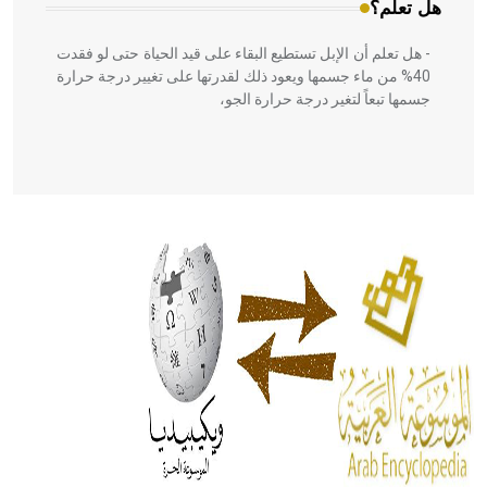
هل تعلم؟
- هل تعلم أن الإبل تستطيع البقاء على قيد الحياة حتى لو فقدت
40% من ماء جسمها ويعود ذلك لقدرتها على تغيير درجة حرارة
جسمها تبعاً لتغير درجة حرارة الجو،
- هل تعلم أن أبقراط كتب في الطب أربعة مؤلفات هي:
الحكم، الأدلة، تنظيم التغذية، ورسالته في جروح الرأس. ويعود
له الفضل بأنه حرر الطب من الدين والفلسفة.
- هل تعلم أن المرجان إفراز حيواني يتكون في البحر ويتركب
من مادة كربونات الكلسيوم، وهو أحمر أو شديد الحمرة وهو
أجود أنواعه، ويمتاز بكبر الحجم ويسمى الش