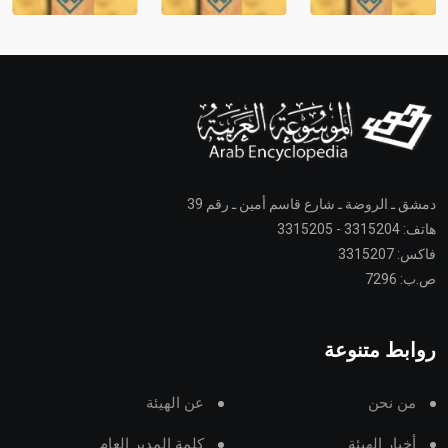
دمشق ـ الروضة ـ شارع قاسم أمين ـ رقم 39
هاتف: 3315204 - 3315205
فاكس: 3315207
ص.ب: 7296
روابط متنوعة
من نحن
عن الهيئة
أخبار الهيئة
كلمة المدير العام