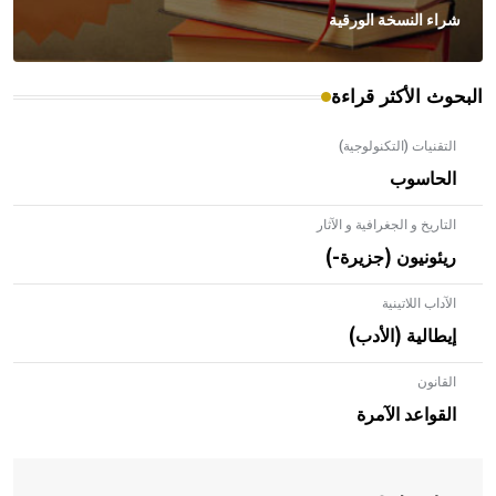
شراء النسخة الورقية
البحوث الأكثر قراءة
التقنيات (التكنولوجية)
الحاسوب
التاريخ و الجغرافية و الآثار
ريئونيون (جزيرة-)
الآداب اللاتينية
إيطالية (الأدب)
القانون
- هل تعلم أن الأبلق نوع من الفنون الهندسية التي ارتبطت
بالعمارة الإسلامية في بلاد الشام ومصر خاصة، حيث يحرص
القواعد الآمرة
المعمار على بناء مداميكه وخاصة في الواجهات