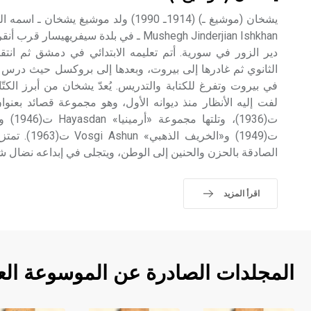
يشخان (موشيغ ـ) (1914ـ 1990) ولد موشيغ 
Mushegh Jinderjian Ishkhan ـ في بلدة سيفريهي
دير الزور في سورية. أتم تعليمه الابتدائي في دمشق ثم ان
الثانوي ثم غادرها إلى بيروت، وبعدها إلى بروكسل حيث درس ال
في بيروت وتفرغ للكتابة والتدريس. يُعدّ يشخان من أبرز الكت
ت(1949) و«الخر
الصادقة بالحزن والحنين إلى الوطن، ويتجلى في إبداعه نضال ش
اقرأ المزيد
المجلدات الصادرة عن الموسوعة الع