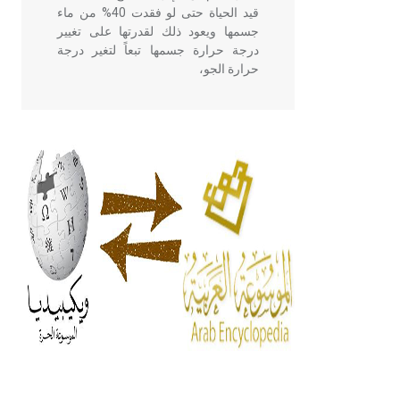
قيد الحياة حتى لو فقدت 40% من ماء
جسمها ويعود ذلك لقدرتها على تغيير
درجة حرارة جسمها تبعاً لتغير درجة
حرارة الجو،
- هل تعلم أن أبقراط كتب في الطب
أربعة مؤلفات هي: الحكم، الأدلة، تنظيم
التغذية، ورسالته في جروح الرأس.
ويعود له الفضل بأنه حرر الطب من
الدين والفلسفة.
- هل تعلم أن المرجان إفراز حيواني
يتكون في البحر ويتركب من مادة
كربونات الكلسيوم، وهو أحمر أو شديد
الحمرة وهو أجود أنواعه، ويمتاز بكبر
الحجم ويسمى الش
هل تعلم أن الأبسيد كلمة فرنسية اللفظ