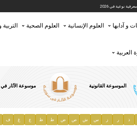
ية نوعية في 2026
تحقيق المخطوطات في العاصمة القطرية الدوحة
ات و آدابها
العلوم الإنسانية
العلوم الصحية
التربية 
 العربية
الموسوعة القانونية
موسوعة الآثار في
ذ
ر
ز
س
ش
ص
ض
ط
ظ
ع
غ
ف
ية