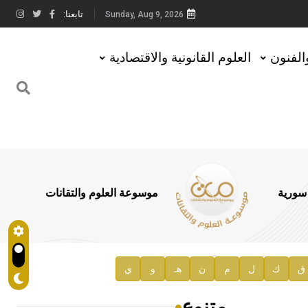
تابعنا:
Sunday, Aug 9, 2026
والفنون
العلوم القانونية والاقتصادية
 سورية
موسوعة العلوم والتقانات
ق
ك
ل
م
ن
هـ
و
ي
متنوع