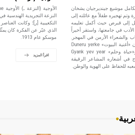
يشخان ـ اسمه الكامل موشيغ جينديرجيان يشخان
سار قرب أنقرة وتم تهجيره طفلاً مع عائلته إلى
تقل إلى قبرص حيث أكمل تعليمه
التكعيبية [ر]؛ وكانت العناصر
أدب في جامعتها، واستقر أخيراً
الذي عبّر عن الفكرة كان يمثّ
ّاب والشعراء الأرمن في المهجر.
موسكو عام 1913.
لفت إليه الأنظار منذ ديوانه الأول، وهو مجموعة قصائد بعنوان «أغنية البيوت» Duneru yerke
ت(1936)، وتلتها مجموعة «أرمينيا» Hayasdan ت(1946) و«حياة وحلم» Gyank yev year
اقرأ المزيد
يف الذهبي» Vosgi Ashun ت(1963). تمتزج في أشعاره المشاعر الرقيقة
عبه للحفاظ على الهوية والوطن.
ربية