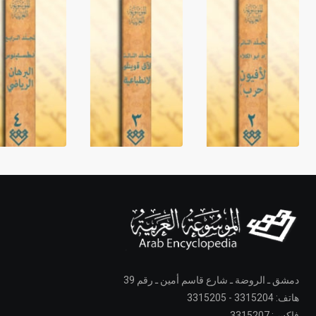
دمشق ـ الروضة ـ شارع قاسم أمين ـ رقم 39
هاتف: 3315204 - 3315205
فاكس: 3315207