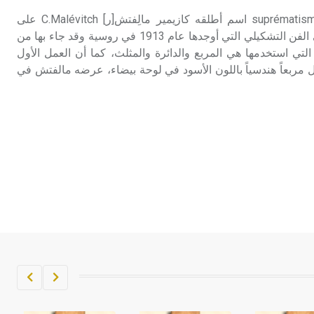
الأوجية (النزعة ـ) الأوجية suprématisme اسم أطلقه كازيمير مالِفتش[ر] C.Malévitch على
النزعة التجريدية الهندسية في الفن التشكيلي التي أوجدها عام 1913 في روسية وقد جاء بها من
 التي استخدمها هي المربع والدائرة والمثلث، كما أن العمل الأول
ل مربعاً هندسياً باللون الأسود في لوحة بيضاء، عرضه مالفتش في