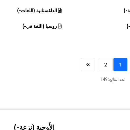
ة-)
الداغستانية (اللغات-)
)
روسيا (اللغة في-)
2
1
عدد النتائج:
149
الأَوجية (نزعة-)