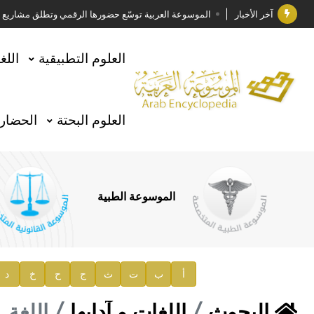
آخر الأخبار
الموسوعة العربية توسّع حضورها الرقمي وتطلق مشاريع معرف
فوز الأستاذ الدكتور وليد محمد السراقبي بجائزة كتارا ل
العلوم التطبيقية
اللغ
جائزة مجمع الملك سلمان العالمي للغة العربية 2025
الأستاذ إياد خالد الطباع مدير عام لهيئة الموسوعة العربية
العلوم البحتة
الحضارة
السيد محمد ياسين صالح وزيرا للثقافة
صدور المجلد الثامن من موسوعة الآثار في سورية
توصيات مجلس الإدارة
الموسوعة الطبية
صدور المجلد السابع من موسوعة الآثار في سورية
صدور المجلد الثامن عشر من الموسوعة الطبية
إعلان..
أ
ب
ت
ث
ج
ح
خ
د
دار الفكر الموزع الحصري لمنشورات هيئة الموسوعة العرب
البحوث
اللغات و آدابها
اللغة