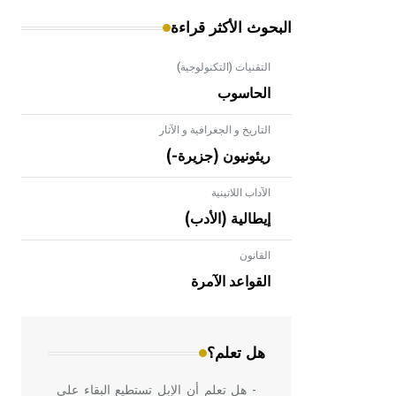
البحوث الأكثر قراءة
التقنيات (التكنولوجية)
الحاسوب
التاريخ و الجغرافية و الآثار
ريئونيون (جزيرة-)
الآداب اللاتينية
إيطالية (الأدب)
القانون
- هل تعلم أن الأبلق نوع من الفنون
الهندسية التي ارتبطت بالعمارة الإسلامية
القواعد الآمرة
في بلاد الشام ومصر خاصة، حيث يحرص
المعمار على بناء مداميكه وخاصة في
الواجهات
هل تعلم؟
- هل تعلم أن الإبل تستطيع البقاء على