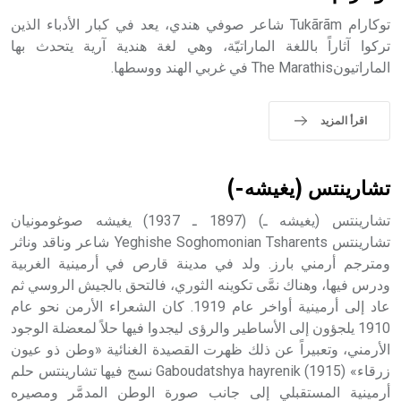
توكارام Tukãrãm شاعر صوفي هندي، يعد في كبار الأدباء الذين
تركوا آثاراً باللغة الماراتيّة، وهي لغة هندية آرية يتحدث بها
الماراتيونThe Marathis في غربي الهند ووسطها.
- هل تعلم أن أبجر Abgar اسم معروف جيداً يعود إلى عدد من
الملوك الذين حكموا مدينة إديسا (الرها) من أبجر الأول وحتى
التاسع، وهم ينتسبون إلى أسرة أوسروين
اقرأ المزيد
تشارينتس (يغيشه-)
- هل تعلم أن الأبجدية الكنعانية تتألف من /22/ علامة كتابية
تشارينتس (يغيشه ـ) (1897 ـ 1937) يغيشه صوغومونيان
sign تكتب منفصلة غير متصلة، وتعتمد المبدأ الأكوروفوني،
حيث تقتصر القيمة الصوتية للعلامة الك
تشارينتس Yeghishe Soghomonian Tsharents شاعر وناقد وناثر
ومترجم أرمني بارز. ولد في مدينة قارص في أرمينية الغربية
ودرس فيها، وهناك نمَّى تكوينه الثوري، فالتحق بالجيش الروسي ثم
عاد إلى أرمينية أواخر عام 1919. كان الشعراء الأرمن نحو عام
1910 يلجؤون إلى الأساطير والرؤى ليجدوا فيها حلاً لمعضلة الوجود
الأرمني، وتعبيراً عن ذلك ظهرت القصيدة الغنائية «وطن ذو عيون
زرقاء» Gaboudatshya hayrenik (1915) نسج فيها تشارينتس حلم
أرمينية المستقبلي إلى جانب صورة الوطن المدمَّر ومصيره