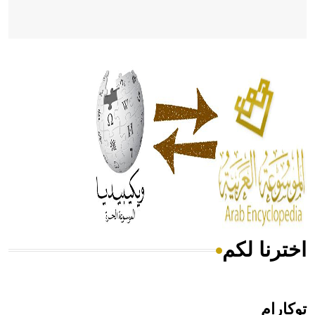
- هل تعلم أن أبقراط كتب في الطب أربعة مؤلفات هي:
الحكم، الأدلة، تنظيم التغذية، ورسالته في جروح الرأس. ويعود
له الفضل بأنه حرر الطب من الدين والفلسفة.
- هل تعلم أن المرجان إفراز حيواني يتكون في البحر ويتركب
من مادة كربونات الكلسيوم، وهو أحمر أو شديد الحمرة وهو
أجود أنواعه، ويمتاز بكبر الحجم ويسمى الش
اخترنا لكم
هل تعلم أن الأبسيد كلمة فرنسية اللفظ تم اعتمادها مصطلحاً
أثرياً يستخدم في العمارة عموماً وفي العمارة الدينية الخاصة
بالكنائس خصوصاً، وفي الإنكليزية أب
توكارام