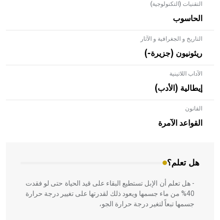
التقنيات (التكنولوجية)
الحاسوب
التاريخ و الجغرافية و الآثار
ريئونيون (جزيرة-)
الآداب اللاتينية
إيطالية (الأدب)
القانون
- هل تعلم أن الأبلق نوع من الفنون الهندسية التي ارتبطت
بالعمارة الإسلامية في بلاد الشام ومصر خاصة، حيث يحرص
القواعد الآمرة
المعمار على بناء مداميكه وخاصة في الواجهات
هل تعلم؟
- هل تعلم أن الإبل تستطيع البقاء على قيد الحياة حتى لو فقدت
40% من ماء جسمها ويعود ذلك لقدرتها على تغيير درجة حرارة
جسمها تبعاً لتغير درجة حرارة الجو،