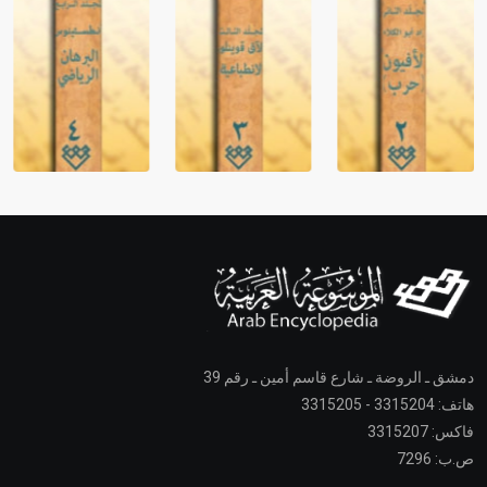
دمشق ـ الروضة ـ شارع قاسم أمين ـ رقم 39
هاتف: 3315204 - 3315205
فاكس: 3315207
ص.ب: 7296