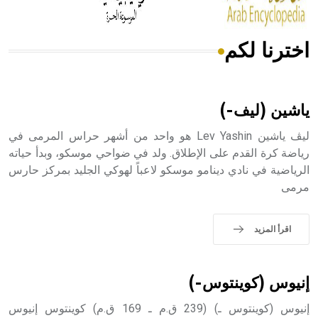
اخترنا لكم
هل تعلم أن الأبسيد كلمة فرنسية اللفظ تم اعتمادها مصطلحاً
أثرياً يستخدم في العمارة عموماً وفي العمارة الدينية الخاصة
بالكنائس خصوصاً، وفي الإنكليزية أب
ياشين (ليف-)
ليڤ ياشين Lev Yashin هو واحد من أشهر حراس المرمى في
رياضة كرة القدم على الإطلاق. ولد في ضواحي موسكو، وبدأ حياته
الرياضية في نادي دينامو موسكو لاعباً لهوكي الجليد بمركز حارس
- هل تعلم أن أبجر Abgar اسم معروف جيداً يعود إلى عدد من
مرمى
الملوك الذين حكموا مدينة إديسا (الرها) من أبجر الأول وحتى
التاسع، وهم ينتسبون إلى أسرة أوسروين
اقرأ المزيد
- هل تعلم أن الأبجدية الكنعانية تتألف من /22/ علامة كتابية
إنيوس (كوينتوس-)
sign تكتب منفصلة غير متصلة، وتعتمد المبدأ الأكوروفوني،
حيث تقتصر القيمة الصوتية للعلامة الك
إنيوس (كوينتوس ـ) (239 ق.م ـ 169 ق.م) كوينتوس إنيوس