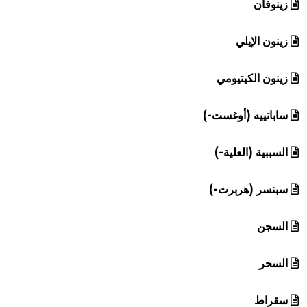
زينوفان
زينون الإيلي
زينون الكيتيومي
ساباتييه (أوغست-)
السببية (العلية-)
سبنسر (هربرت-)
السجن
السحر
سقراط