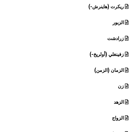
ريكرت (هاينرش-)
الزبور
زرادشت
زفينغلي (أولريخ-)
الزمان (الزمن)
زن
الزهد
الزواج