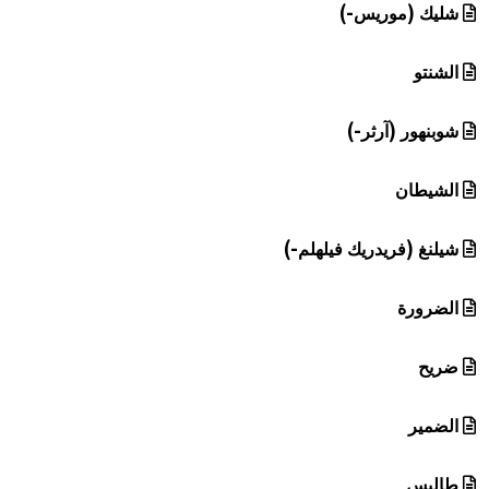
شليك (موريس-)
الشنتو
شوبنهور (آرثر-)
الشيطان
شيلنغ (فريدريك فيلهلم-)
الضرورة
ضريح
الضمير
طاليس