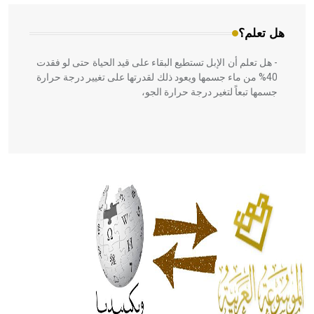
هل تعلم؟
- هل تعلم أن الإبل تستطيع البقاء على قيد الحياة حتى لو فقدت
40% من ماء جسمها ويعود ذلك لقدرتها على تغيير درجة حرارة
جسمها تبعاً لتغير درجة حرارة الجو،
- هل تعلم أن أبقراط كتب في الطب أربعة مؤلفات هي:
الحكم، الأدلة، تنظيم التغذية، ورسالته في جروح الرأس. ويعود
له الفضل بأنه حرر الطب من الدين والفلسفة.
- هل تعلم أن المرجان إفراز حيواني يتكون في البحر ويتركب
من مادة كربونات الكلسيوم، وهو أحمر أو شديد الحمرة وهو
أجود أنواعه، ويمتاز بكبر الحجم ويسمى الش