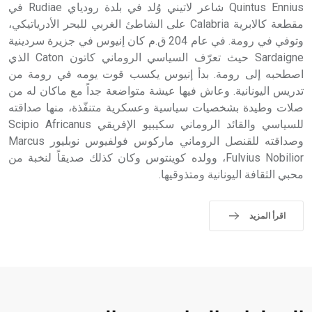
Quintus Ennius شاعر لاتيني وُلد في بلدة رودياي Rudiae في
مقطعة كالابرية Calabria على الشاطئ الغربي للبحر الأدرياتيكي،
وتوفي في رومة. في عام 204 ق.م كان إنيوس في جزيرة سردينية
Sardaigne حيث تعرّف السياسي الروماني كاتون Caton الذي
اصطحبه إلى رومة. بدأ إنيوس يكسب قوت يومه في رومة من
تدريس اليونانية. وعاش فيها عيشة متواضعة جداً مع ماكان له من
صلات وطيدة بشخصيات سياسية وعسكرية متنفّذة، منها صداقته
للسياسي والقائد الروماني سكيبيو الإفريقي Scipio Africanus
وصداقته للقنصل الروماني ماركوس فولفيوس نوبليور Marcus
Fulvius Nobilior، وولده كوينتوس وكان كذلك صديقاً لنخبة من
محبي الثقافة اليونانية ومتذوقيها.
اقرأ المزيد