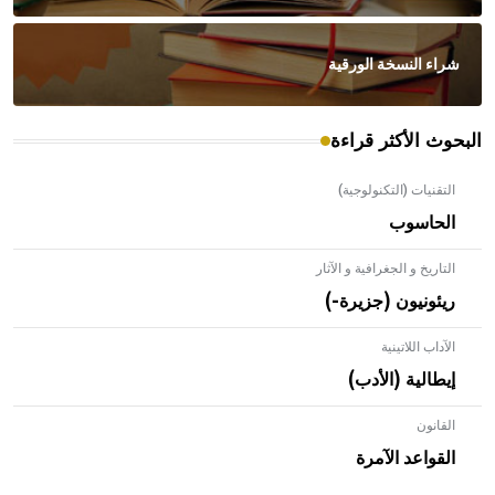
شراء النسخة الورقية
البحوث الأكثر قراءة
التقنيات (التكنولوجية)
الحاسوب
التاريخ و الجغرافية و الآثار
ريئونيون (جزيرة-)
الآداب اللاتينية
إيطالية (الأدب)
القانون
- هل تعلم أن الأبلق نوع من الفنون الهندسية التي ارتبطت
بالعمارة الإسلامية في بلاد الشام ومصر خاصة، حيث يحرص
القواعد الآمرة
المعمار على بناء مداميكه وخاصة في الواجهات