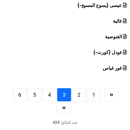
عيسى (يسوع المسيح-)
غائية
الغنوصية
غودل (كورت-)
غور غياس
6
5
4
3
2
1
عدد النتائج:
434