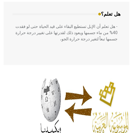
هل تعلم؟
- هل تعلم أن الإبل تستطيع البقاء على قيد الحياة حتى لو فقدت
40% من ماء جسمها ويعود ذلك لقدرتها على تغيير درجة حرارة
جسمها تبعاً لتغير درجة حرارة الجو،
- هل تعلم أن أبقراط كتب في الطب أربعة مؤلفات هي:
الحكم، الأدلة، تنظيم التغذية، ورسالته في جروح الرأس. ويعود
له الفضل بأنه حرر الطب من الدين والفلسفة.
- هل تعلم أن المرجان إفراز حيواني يتكون في البحر ويتركب
من مادة كربونات الكلسيوم، وهو أحمر أو شديد الحمرة وهو
أجود أنواعه، ويمتاز بكبر الحجم ويسمى الش