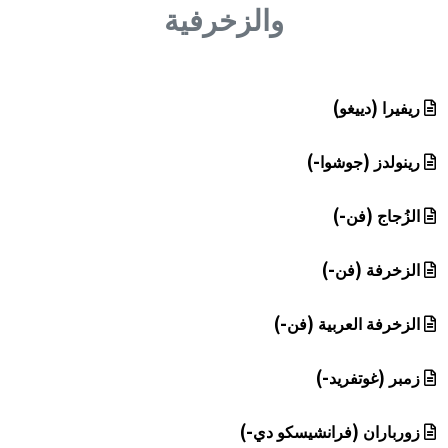
هيئة الموسوعة العربية تطلق موسوعات جديدة في عام 2026
والزخرفية
ريفيرا (دييغو)
رينولدز (جوشوا-)
الزُجاج (فن-)
الزخرفة (فن-)
الزخرفة العربية (فن-)
زمبر (غوتفريد-)
زورباران (فرانشيسكو دي-)