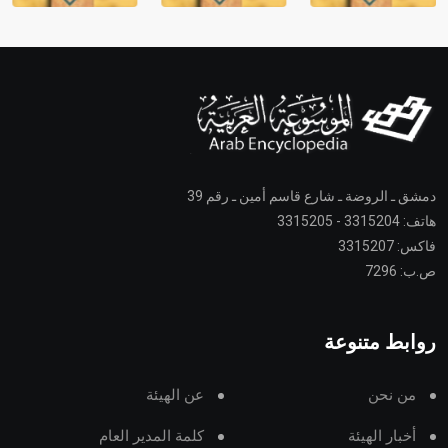
دمشق ـ الروضة ـ شارع قاسم أمين ـ رقم 39
هاتف: 3315204 - 3315205
فاكس: 3315207
ص.ب: 7296
روابط متنوعة
من نحن
عن الهيئة
أخبار الهيئة
كلمة المدير العام