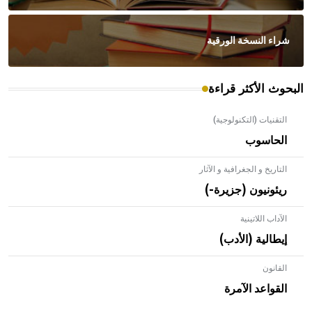
شراء النسخة الورقية
البحوث الأكثر قراءة
التقنيات (التكنولوجية)
الحاسوب
التاريخ و الجغرافية و الآثار
ريئونيون (جزيرة-)
الآداب اللاتينية
إيطالية (الأدب)
القانون
- هل تعلم أن الأبلق نوع من الفنون الهندسية التي ارتبطت
بالعمارة الإسلامية في بلاد الشام ومصر خاصة، حيث يحرص
القواعد الآمرة
المعمار على بناء مداميكه وخاصة في الواجهات