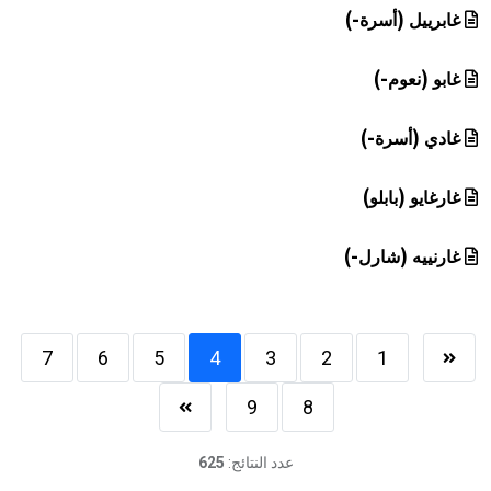
غابرييل (أسرة-)
غابو (نعوم-)
غادي (أسرة-)
غارغايو (بابلو)
غارنييه (شارل-)
7
6
5
4
3
2
1
9
8
عدد النتائج:
625