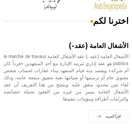
اخترنا لكم
هل تعلم أن الأبسيد كلمة فرنسية اللفظ تم اعتمادها مصطلحاً
أثرياً يستخدم في العمارة عموماً وفي العمارة الدينية الخاصة
بالكنائس خصوصاً، وفي الإنكليزية أب
الأشغال العامة (عقد-)
الأشغال العامة (عقد ـ) عقد الأشغال العامة le marché de travaux
publics هو عقد إداري تبرمه الإدارة مع أحد المتعهدين «فرداً كان
أم شركة» ويقصد منه قيام المتعهد ببناء عقارات لحساب شخص
- هل تعلم أن أبجر Abgar اسم معروف جيداً يعود إلى عدد من
الملوك الذين حكموا مدينة إديسا (الرها) من أبجر الأول وحتى
معنوي عام أو ترميمها أو صيانتها بغية تحقيق منفعة عامة، وذلك
التاسع، وهم ينتسبون إلى أسرة أوسروين
لقاء ثمن محدود متفق عليه. ويتضح من هذا التعريف أن عقد
الأشغال العامة يتميز من غيره من العقود بجملة خصائصه
والتزامات أطرافه ومؤيدات تنفيذها.
- هل تعلم أن الأبجدية الكنعانية تتألف من /22/ علامة كتابية
اقرأ المزيد
sign تكتب منفصلة غير متصلة، وتعتمد المبدأ الأكوروفوني،
حيث تقتصر القيمة الصوتية للعلامة الك