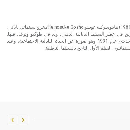
غوشو (هاينوسوكيه -) (1902-1981) هاينوسوكيه غوشو Heinosuke Goshoمخرج سينمائي ياباني،
ن في عصر السينما اليابانية الذهبي، ولد في طوكيو وتوفي فيها.
قدم فيلمه الأول الناطق «التحدث» عام 1931 وهو صورة عن الحياة اليابانية الاجتماعية، وعند
نمائيون الفيلم الأول الناجح بالسينما الناطقة.