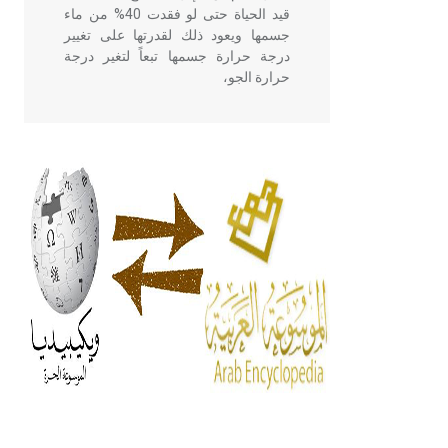
قيد الحياة حتى لو فقدت 40% من ماء
جسمها ويعود ذلك لقدرتها على تغيير
درجة حرارة جسمها تبعاً لتغير درجة
حرارة الجو،
- هل تعلم أن أبقراط كتب في الطب
أربعة مؤلفات هي: الحكم، الأدلة، تنظيم
التغذية، ورسالته في جروح الرأس.
ويعود له الفضل بأنه حرر الطب من
الدين والفلسفة.
- هل تعلم أن المرجان إفراز حيواني
يتكون في البحر ويتركب من مادة
كربونات الكلسيوم، وهو أحمر أو شديد
الحمرة وهو أجود أنواعه، ويمتاز بكبر
الحجم ويسمى الش
هل تعلم أن الأبسيد كلمة فرنسية اللفظ