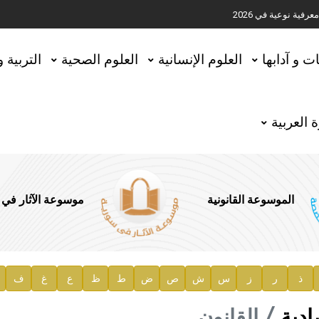
ية نوعية في 2026
تحقيق المخطوطات في العاصمة القطرية الدوحة
ات و آدابها
العلوم الإنسانية
العلوم الصحية
التربية 
 العربية
الموسوعة القانونية
موسوعة الآثار في
ذ
ر
ز
س
ش
ص
ض
ط
ظ
ع
غ
ف
ية
ادية
القانون