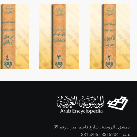
دمشق ـ الروضة ـ شارع قاسم أمين ـ رقم 39
هاتف: 3315204 - 3315205