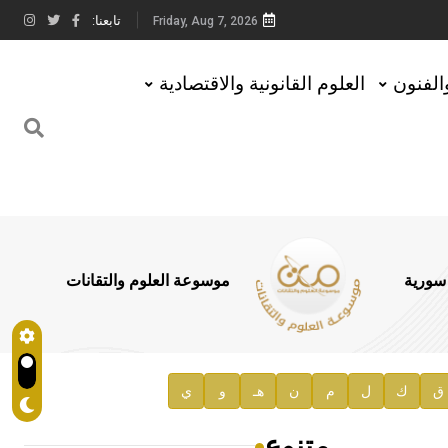
تابعنا:
Friday, Aug 7, 2026
والفنون
العلوم القانونية والاقتصادية
 سورية
موسوعة العلوم والتقانات
ق
ك
ل
م
ن
هـ
و
ي
متنوع