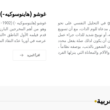
غوشو (هاينوسوكيه-)
الشعور بالذنب يُستعمل مصطلح الشعور بالذنب guilt feeling في التحليل النفسي على نحو
مدعاة للوم الذات، مع أن تسويغ
وهو من أهم المخرجين البارزي
ه، أو توبيخ شديد للذات جراء عمل
دون أن يكون لذلك صلة بفعل محدد
عرضه في أوربا عدّه النقاد السي
 الشعور بالذنب، بوصفه نظاماً ،
آلام والمعاناة التي ينزلها الفرد
اقرأ المزيد
ربية