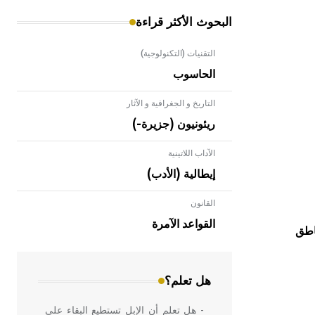
البحوث الأكثر قراءة
التقنيات (التكنولوجية)
الحاسوب
التاريخ و الجغرافية و الآثار
ريئونيون (جزيرة-)
الآداب اللاتينية
إيطالية (الأدب)
القانون
- هل تعلم أن الأبلق نوع من الفنون
الهندسية التي ارتبطت بالعمارة الإسلامية
القواعد الآمرة
اطق
في بلاد الشام ومصر خاصة، حيث يحرص
المعمار على بناء مداميكه وخاصة في
الواجهات
هل تعلم؟
- هل تعلم أن الإبل تستطيع البقاء على