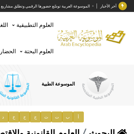
آخر الأخبار
الموسوعة العربية توسّع حضورها الرقمي وتطلق مشاريع معرف
فوز الأستاذ الدكتور وليد محمد السراقبي بجائزة كتارا ل
العلوم التطبيقية
اللغ
جائزة مجمع الملك سلمان العالمي للغة العربية 2025
الأستاذ إياد خالد الطباع مدير عام لهيئة الموسوعة العربية
العلوم البحتة
الحضارة
السيد محمد ياسين صالح وزيرا للثقافة
صدور المجلد الثامن من موسوعة الآثار في سورية
توصيات مجلس الإدارة
الموسوعة الطبية
صدور المجلد السابع من موسوعة الآثار في سورية
صدور المجلد الثامن عشر من الموسوعة الطبية
إعلان..
أ
ب
ت
ث
ج
ح
خ
د
دار الفكر الموزع الحصري لمنشورات هيئة الموسوعة العرب
البحوث
العلوم القانونية والاقتص