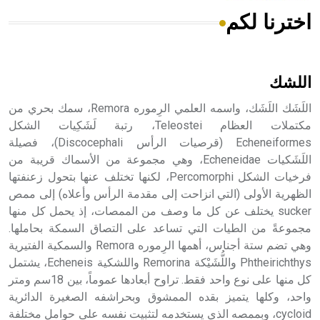
اخترنا لكم
هل تعلم أن الأبسيد كلمة فرنسية اللفظ تم اعتمادها مصطلحاً
أثرياً يستخدم في العمارة عموماً وفي العمارة الدينية الخاصة
بالكنائس خصوصاً، وفي الإنكليزية أب
اللشك
اللَشَك اللَشَك، واسمه العلمي الرِموره Remora، سمك بحري من
مكتملات العظام Teleostei، رتبة لَشَكِيات الشكل
Echeneiformes (قرصيات الرأس Discocephali)، فصيلة
- هل تعلم أن أبجر Abgar اسم معروف جيداً يعود إلى عدد من
الملوك الذين حكموا مدينة إديسا (الرها) من أبجر الأول وحتى
اللَشَكيات Echeneidae، وهي مجموعة من الأسماك قريبة من
التاسع، وهم ينتسبون إلى أسرة أوسروين
فرخيات الشكل Percomorphi، لكنها تختلف عنها بتحول زعنفتها
الظهرية الأولى (التي انزاحت إلى مقدمة الرأس وأعلاه) إلى ممص
sucker يختلف عن كل ما وصف من الممصات، إذ يحمل كل منها
مجموعةً من الطيات التي تساعد على التصاق السمكة بحاملها.
وهي تضم ستة أجناس، أهمها الرِموره Remora والسمكية الفتيرية
- هل تعلم أن الأبجدية الكنعانية تتألف من /22/ علامة كتابية
Phtheirichthys واللُّشَيْكة Remorina واللشكية Echeneis، يشتمل
sign تكتب منفصلة غير متصلة، وتعتمد المبدأ الأكوروفوني،
كل منها على نوع واحد فقط. تراوح أبعادها عموماً، بين 18سم ومتر
حيث تقتصر القيمة الصوتية للعلامة الك
واحد، وكلها يتميز بقده الممشوق وبحراشفه الصغيرة الدائرية
cycloid، وبممصه الذي يستخدمه لتثبيت نفسه على حوامل مختلفة