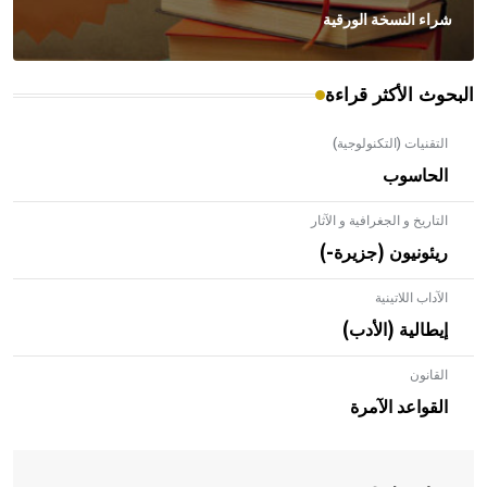
شراء النسخة الورقية
البحوث الأكثر قراءة
التقنيات (التكنولوجية)
الحاسوب
التاريخ و الجغرافية و الآثار
ريئونيون (جزيرة-)
الآداب اللاتينية
إيطالية (الأدب)
القانون
- هل تعلم أن الأبلق نوع من الفنون الهندسية التي ارتبطت
بالعمارة الإسلامية في بلاد الشام ومصر خاصة، حيث يحرص
القواعد الآمرة
المعمار على بناء مداميكه وخاصة في الواجهات