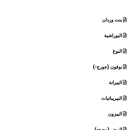
هيئة الموسوعة العربية تطلق موسوعات جديدة في عام 2026
بنت وردان
البوراشية
البوغ
بوفون (جورج-)
البيرانة
البيريباتيات
البيزون
البيض (وضع-)