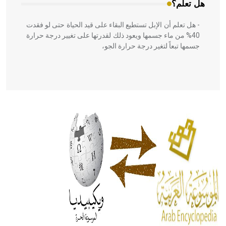
هل تعلم؟
- هل تعلم أن الإبل تستطيع البقاء على قيد الحياة حتى لو فقدت
40% من ماء جسمها ويعود ذلك لقدرتها على تغيير درجة حرارة
جسمها تبعاً لتغير درجة حرارة الجو،
- هل تعلم أن أبقراط كتب في الطب أربعة مؤلفات هي:
الحكم، الأدلة، تنظيم التغذية، ورسالته في جروح الرأس. ويعود
له الفضل بأنه حرر الطب من الدين والفلسفة.
- هل تعلم أن المرجان إفراز حيواني يتكون في البحر ويتركب
من مادة كربونات الكلسيوم، وهو أحمر أو شديد الحمرة وهو
أجود أنواعه، ويمتاز بكبر الحجم ويسمى الش