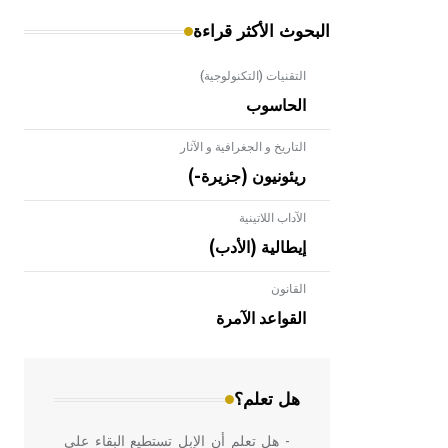
البحوث الأكثر قراءة
التقنيات (التكنولوجية)
الحاسوب
التاريخ و الجغرافية و الآثار
ريئونيون (جزيرة-)
الآداب اللاتينية
إيطالية (الأدب)
القانون
- هل تعلم أن الأبلق نوع من الفنون
الهندسية التي ارتبطت بالعمارة الإسلامية
القواعد الآمرة
في بلاد الشام ومصر خاصة، حيث يحرص
المعمار على بناء مداميكه وخاصة في
الواجهات
هل تعلم؟
- هل تعلم أن الإبل تستطيع البقاء على