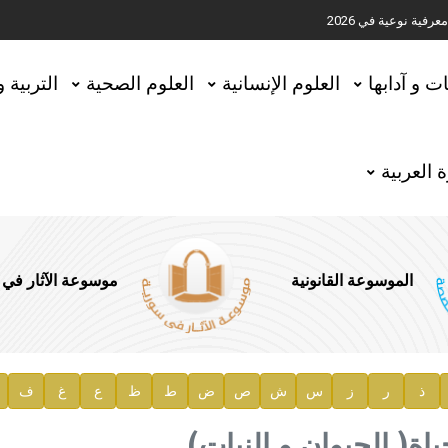
ية نوعية في 2026
تحقيق المخطوطات في العاصمة القطرية الدوحة
ات و آدابها
العلوم الإنسانية
العلوم الصحية
التربية 
 العربية
الموسوعة القانونية
موسوعة الآثار في
ذ
ر
ز
س
ش
ص
ض
ط
ظ
ع
غ
ف
ية
ياة( الحيوان و النبات)