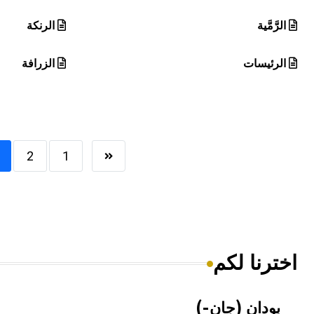
الرَّمَّية
الرنكة
الرئيسات
الزرافة
2
1
اخترنا لكم
بودان (جان-)