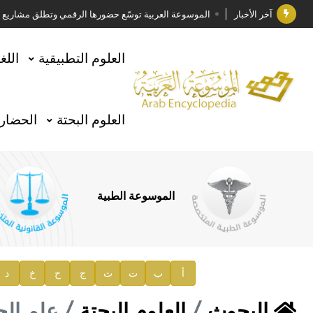
آخر الأخبار
الموسوعة العربية توسّع حضورها الرقمي وتطلق مشاريع معرف
فوز الأستاذ الدكتور وليد محمد السراقبي بجائزة كتارا ل
العلوم التطبيقية
اللغ
جائزة مجمع الملك سلمان العالمي للغة العربية 2025
الأستاذ إياد خالد الطباع مدير عام لهيئة الموسوعة العربية
العلوم البحتة
الحضارة
السيد محمد ياسين صالح وزيرا للثقافة
صدور المجلد الثامن من موسوعة الآثار في سورية
توصيات مجلس الإدارة
الموسوعة الطبية
صدور المجلد السابع من موسوعة الآثار في سورية
صدور المجلد الثامن عشر من الموسوعة الطبية
إعلان..
أ
ب
ت
ث
ج
ح
خ
د
دار الفكر الموزع الحصري لمنشورات هيئة الموسوعة العرب
البحوث
العلوم البحتة
علم الح