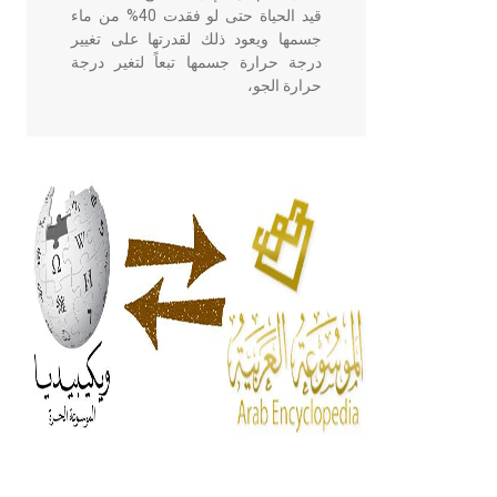
قيد الحياة حتى لو فقدت 40% من ماء
جسمها ويعود ذلك لقدرتها على تغيير
درجة حرارة جسمها تبعاً لتغير درجة
حرارة الجو،
- هل تعلم أن أبقراط كتب في الطب
أربعة مؤلفات هي: الحكم، الأدلة، تنظيم
التغذية، ورسالته في جروح الرأس.
ويعود له الفضل بأنه حرر الطب من
الدين والفلسفة.
- هل تعلم أن المرجان إفراز حيواني
يتكون في البحر ويتركب من مادة
كربونات الكلسيوم، وهو أحمر أو شديد
الحمرة وهو أجود أنواعه، ويمتاز بكبر
الحجم ويسمى الش
هل تعلم أن الأبسيد كلمة فرنسية اللفظ