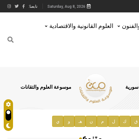
تابعنا:
Saturday, Aug 8, 2026
والفنون
العلوم القانونية والاقتصادية
 سورية
موسوعة العلوم والتقانات
ق
ك
ل
م
ن
هـ
و
ي
متنوع