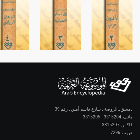
دمشق ـ الروضة ـ شارع قاسم أمين ـ رقم 39
هاتف: 3315204 - 3315205
فاكس: 3315207
ص.ب: 7296