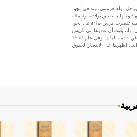
1596) جان بودان Jean Bodin فيلسوف ورجل دولة فرنسي، ولد في أنجو،
منها ما يتعلق بولادته وانتمائه
هودية تنصرت. درس بداءة في أنجو،
، ولم يلبث أن غادرها إلى باريس
لممارسة مهنة المحاماة، ثم ترك المحاماة عام 1561 للدخول في خدمة الملك. وفي عام 1570
 التي أظهرها في الانتصار لحقوق
ربية