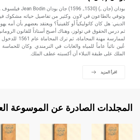
بودان (جان ـ) (1530ـ 
وتوفي بالطاعون في لاون. وكثير من تفاصيل حياته مشكوك فيها؛ و
الديني: هل كان كاثوليكياً أو كلفينياً؟ ويعتقد بعضهم بأن أمه ي
ثم درس الحقوق في تولوز، وهناك أصبح أستاذاً للقانون الروماني
عُين نائباً عاماً للمياه والغابات في النرمندي. وكان للحماسة
الملك على طبقة النبلاء أن أكسبته عطف الملك.
اقرأ المزيد
المجلدات الصادرة عن الموسوعة الع