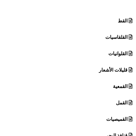
هيئة الموسوعة العربية تطلق موسوعات جديدة في عام 2026
القط
القلقاسيات
القلوانيات
قليلات الأشعار
القمعية
القمل
القميصيات
قنافذ البحر