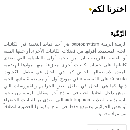
اخترنا لكم
هل تعلم أن الأبسيد كلمة فرنسية اللفظ تم اعتمادها مصطلحاً
أثرياً يستخدم في العمارة عموماً وفي العمارة الدينية الخاصة
بالكنائس خصوصاً، وفي الإنكليزية أب
الرَّمَّية
الرمية الرمية saprophytism هي أحد أنماط التغذية في الكائنات
الحية المستمدة أقواتها من فضلات الكائنات الأخرى أو جثثها الميتة
أو العفنة. فالرمية تقابل من ناحية أولى بالطفيلية التي تتغذى
- هل تعلم أن أبجر Abgar اسم معروف جيداً يعود إلى عدد من
الملوك الذين حكموا مدينة إديسا (الرها) من أبجر الأول وحتى
كائناتها على حساب كائنات أخرى منتزعةً منها موادها الهضمية
التاسع، وهم ينتسبون إلى أسرة أوسروين
المعدة لاستعمالها الخاص كما هي الحال في تطفل الكشوث
Cuscuta على الفصفصاء في نموذج أول، أو مستعملةً مادتها الحية
ذاتها كما هي الحال في تطفل بعض الجراثيم والفيروسات التي
تعيش داخل الخلايا الحية في نموذج آخر. وتقابل الرمية من ناحية
ثانية بذاتية التغذية autotrophism التي تتغذى بها النباتات الخضراء
- هل تعلم أن الأبجدية الكنعانية تتألف من /22/ علامة كتابية
أو بعض الجراثيم معتمدة فقط في إنتاج مكوناتها العضوية انطلاقاً
sign تكتب منفصلة غير متصلة، وتعتمد المبدأ الأكوروفوني،
من مواد معدنية.
حيث تقتصر القيمة الصوتية للعلامة الك