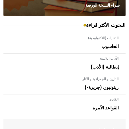
شراء النسخة الورقية
البحوث الأكثر قراءة
التقنيات (التكنولوجية)
الحاسوب
الآداب اللاتينية
إيطالية (الأدب)
التاريخ و الجغرافية و الآثار
ريئونيون (جزيرة-)
القانون
- هل تعلم أن الأبلق نوع من الفنون الهندسية التي ارتبطت
بالعمارة الإسلامية في بلاد الشام ومصر خاصة، حيث يحرص
القواعد الآمرة
المعمار على بناء مداميكه وخاصة في الواجهات