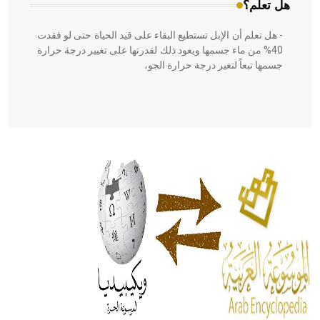
هل تعلم؟
- هل تعلم أن الإبل تستطيع البقاء على قيد الحياة حتى لو فقدت
40% من ماء جسمها ويعود ذلك لقدرتها على تغيير درجة حرارة
جسمها تبعاً لتغير درجة حرارة الجو،
- هل تعلم أن أبقراط كتب في الطب أربعة مؤلفات هي:
الحكم، الأدلة، تنظيم التغذية، ورسالته في جروح الرأس. ويعود
له الفضل بأنه حرر الطب من الدين والفلسفة.
- هل تعلم أن المرجان إفراز حيواني يتكون في البحر ويتركب
من مادة كربونات الكلسيوم، وهو أحمر أو شديد الحمرة وهو
أجود أنواعه، ويمتاز بكبر الحجم ويسمى الش