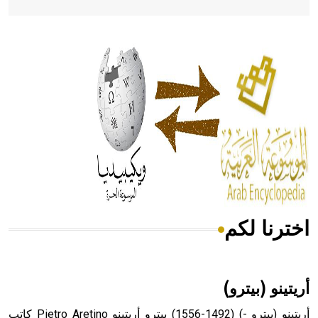
- هل تعلم أن أبقراط كتب في الطب أربعة مؤلفات هي:
الحكم، الأدلة، تنظيم التغذية، ورسالته في جروح الرأس. ويعود
له الفضل بأنه حرر الطب من الدين والفلسفة.
- هل تعلم أن المرجان إفراز حيواني يتكون في البحر ويتركب
من مادة كربونات الكلسيوم، وهو أحمر أو شديد الحمرة وهو
أجود أنواعه، ويمتاز بكبر الحجم ويسمى الش
اخترنا لكم
هل تعلم أن الأبسيد كلمة فرنسية اللفظ تم اعتمادها مصطلحاً
أثرياً يستخدم في العمارة عموماً وفي العمارة الدينية الخاصة
بالكنائس خصوصاً، وفي الإنكليزية أب
أريتينو (بيترو)
أريتينو (بيترو -) (1492-1556) بيترو أريتينو Pietro Aretino كاتب