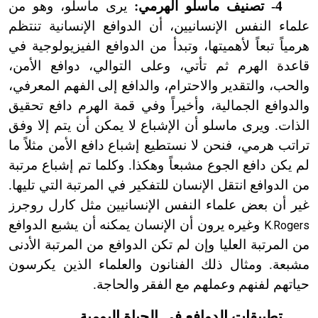
4
-
تصنيف ماسلو الهرمي:
يرى ماسلو، وهو من
علماء النفس الإنسانيين، أن الدوافع الإنسانية تنتظم
هرمياً تبعاً لأهميتها، وتبدأ من الدوافع الفيزيولوجية في
قاعدة الهرم ثم تأتي، وعلى التوالي، دوافع الأمن،
والحب، والتقدير والاحترام، والدافع إلى الفهم المعرفي،
والدوافع الجمالية، وأخيراً وفي قمة الهرم دافع تحقيق
الذات. ويرى ماسلو أن الإشباع لا يمكن أن يتم إلا وفق
تراتب هرمي، فنحن لا نستطيع إشباع دافع الأمن مثلاً ما
لم يكن دافع الجوع مشبعاً وهكذا. وكلما تم إشباع مرتبة
من الدوافع انتقل الإنسان للتفكير في المرتبة التي تليها.
غير أن بعض علماء النفس الإنسانيين مثل كارل روجرز
وغيره يرون أن الإنسان يمكنه أن يشبع الدوافع
K.Rogers
من المرتبة العليا وإن لم تكن الدوافع من المرتبة الأدنى
مشبعة. ومثال ذلك الفنانون والعلماء الذين يكرسون
حياتهم لفنهم وعملهم مع الفقر والحاجة.
تطبيقات الدوافع في الحياة اليومية