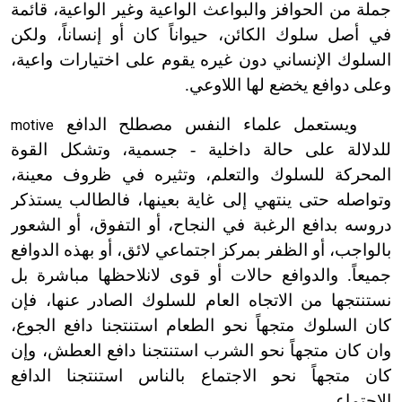
جملة من الحوافز والبواعث الواعية وغير الواعية، قائمة
في أصل سلوك الكائن، حيواناً كان أو إنساناً، ولكن
السلوك الإنساني دون غيره يقوم على اختيارات واعية،
وعلى دوافع يخضع لها اللاوعي.
ويستعمل علماء النفس مصطلح الدافع
motive
للدلالة على حالة داخلية
-
جسمية، وتشكل القوة
المحركة للسلوك والتعلم، وتثيره في ظروف معينة،
وتواصله حتى ينتهي إلى غاية بعينها، فالطالب يستذكر
دروسه بدافع الرغبة في النجاح، أو التفوق، أو الشعور
بالواجب، أو الظفر بمركز اجتماعي لائق، أو بهذه الدوافع
جميعاً. والدوافع حالات أو قوى لا
نلاحظها مباشرة بل
نستنتجها من الاتجاه العام للسلوك الصادر عنها، فإن
كان السلوك متجهاً نحو الطعام استنتجنا دافع الجوع،
وان كان متجهاً نحو الشرب استنتجنا دافع العطش، وإن
كان متجهاً نحو الاجتماع بالناس استنتجنا الدافع
الاجتماعي.