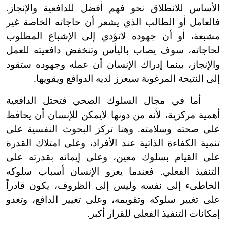
الأساس للانطلاق نحو فهم أفضل للدافعية والإنجاز.
فالعامل أو الطالب الذي يشعر أن حاجاته الخاصة غير
مشبعة، أو أن جهوده لا
تؤدي إلى الإشباع المطلوب
لحاجاته، سوف يصاب باليأس وتنخفض دافعيته للعمل
والإنجاز، بينما إدراك الإنسان أن عمله وجهوده ستقود
إلى النتيجة المرغوبة سيعزز لديه الدوافع ويقويها.
أما في مجال السلوك الصحي فتحتل الدافعية
أهمية مركزية، لأنه من دونها لا
يمكن للإنسان أن يحافظ
على صحته وسلامته. وهنا تركز البحوث النفسية على
تنمية الكفاءة الذاتية عند الأفراد، وعلى امتلاك القدرة
على القيام بسلوك معين، وعلى إيمانه بقدرته على
التنفيذ الفعلي. فعندما يعزو الإنسان أسباب سلوكه
الخا
طىء
إلى نفسه وليس إلى الظروف، يكون قادراً
على تغيير سلوكه وتقويمه، وعلى تغيير الدافع، وتغدو
إمكانات التنفيذ الفعلي للقرار أكبر.