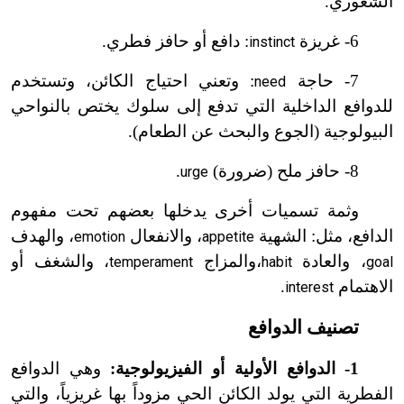
الشعوري.
6
-
غريزة
: دافع أو حافز فطري.
instinct
7
-
حاجة
: وتعني احتياج الكائن، وتستخدم
need
للدوافع الداخلية التي تدفع إلى سلوك يختص بالنواحي
البيولوجية (الجوع والبحث عن الطعام).
8
-
حافز ملح (ضرورة)
.
urge
وثمة تسميات أخرى يدخلها بعضهم تحت مفهوم
الدافع، مثل: الشهية
، والانفعال
، والهدف
emotion
appetite
، والعادة
،
والمزاج
، والشغف أو
temperament
habit
goal
الاهتمام
.
interest
تصنيف الدوافع
1
-
الدوافع الأولية أو الفيزيولوجية:
وهي الدوافع
الفطرية التي يولد الكائن الحي مزوداً بها غريزياً، والتي