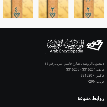
دمشق ـ الروضة ـ شارع قاسم أمين ـ رقم 39
هاتف: 3315204 - 3315205
فاكس: 3315207
ص.ب: 7296
روابط متنوعة