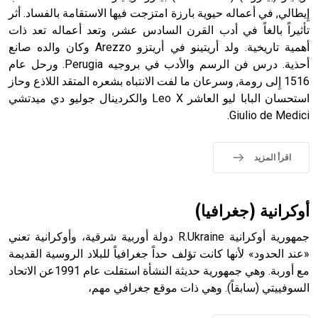
إِيطالي, في أعماله حيوية بارزة امتزجت فيها الاستقامة بالفساد. أثر
تأثيراً بالغاً في أدب القرن السادس عشر, وتعد أعماله تعد ذات
- هل تعلم أن أبجر Abgar اسم معروف جيداً يعود إلى عدد من
الملوك الذين حكموا مدينة إديسا (الرها) من أبجر الأول وحتى
أهمية تاريخية. ولد أريتينو في أريتزو Arezzo وكان والده صانع
التاسع، وهم ينتسبون إلى أسرة أوسروين
أحذية. درس فن الرسم والأدب في بروجيه Perugia. ورحل عام
1516 إِلى رومة, وسرعان ما لفت الانتباه بشعره المتقد اللاذع وحاز
استحسان البابا ليو العاشر Leo X والكردينال جوليو دي ميدتشي
Giulio de Medici.
- هل تعلم أن الأبجدية الكنعانية تتألف من /22/ علامة كتابية
sign تكتب منفصلة غير متصلة، وتعتمد المبدأ الأكوروفوني،
اقرأ المزيد
حيث تقتصر القيمة الصوتية للعلامة الك
أوكرانية (جغرافيا)
جمهورية أوكرانية R.Ukraine دولة أوربية شرقية، وأوكرانية تعني
«عند الحدود» لأنها كانت تؤلف حداً جغرافياً للبلاد الروسية القديمة
مع أوربة. وهي جمهورية حديثة النشأة استقلت عام 1991عن الاتحاد
السوفييتي (سابقاً). وهي ذات موقع جغرافي مهم،