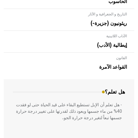
الحاسوب
التاريخ و الجغرافية و الآثار
ريئونيون (جزيرة-)
الآداب اللاتينية
إيطالية (الأدب)
القانون
- هل تعلم أن الأبلق نوع من الفنون الهندسية التي ارتبطت
بالعمارة الإسلامية في بلاد الشام ومصر خاصة، حيث يحرص
القواعد الآمرة
المعمار على بناء مداميكه وخاصة في الواجهات
هل تعلم؟
- هل تعلم أن الإبل تستطيع البقاء على قيد الحياة حتى لو فقدت
40% من ماء جسمها ويعود ذلك لقدرتها على تغيير درجة حرارة
جسمها تبعاً لتغير درجة حرارة الجو،