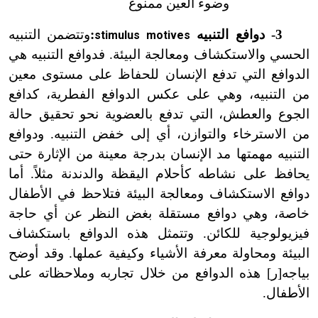
وضوء العين ممنوع
3
-
دوافع التنبيه
:
وتتضمن التنبيه
stimulus motives
الحسي والاستكشاف ومعالجة البيئة. فدوافع التنبيه هي
الدوافع التي تدفع الإنسان للحفاظ على مستوى معين
من التنبيه، وهي على عكس الدوافع الفطرية، كدافع
الجوع والعطش، التي تدفع بالعضوية نحو تحقيق حالة
من الاسترخاء والتوازن، أي إلى خفض التنبيه. ودوافع
التنبيه مهمتها مد الإنسان بدرجة معينة من الإثارة حتى
يحافظ على نشاطه كأحلام اليقظة والدندنة مثلاً. أما
دوافع الاستكشاف ومعالجة البيئة فتلاحظ في الأطفال
خاصة، وهي دوافع مستقلة بغض النظر عن أي حاجة
فيزيولوجية للكائن. وتتمثل هذه الدوافع باستكشاف
البيئة ومحاولة معرفة الأشياء وكيفية عملها. وقد أوضح
بياجه[ر] هذه الدوافع من خلال تجاربه وملاحظاته على
الأطفال.