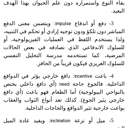
بقاء النوع واستمراره دون علم الحيوان بهذا الهدف
البعيد.
3
-
دفع أو اندفاع
: ويتضمن معنى الدفع
impulse
المباشر دون تلكؤ ودون توجيه إرادي أو تحكم في التنبيه،
ولذا يستخدم اللفظ في العمليات الفيزيولوجية، أو
للسلوك الاندفاعي الذي نصادفه في بعض الحالات
المرضية، كما تستخدمه مدرسة التحليل النفسي
للسلوك الغريزي فيكون قريباً من الحافز.
4
-
باعث
: دافع خارجي يؤثر في الدوافع
incentive
الداخلية. فالجوع حاجة
(أي دافع داخلي يختص
need
بالنواحي البيولوجية) أما الطعام فهو باعث (أي دافع
خارجي يثير الجوع). كذلك تعد أنواع الثواب والعقاب
بواعث خارجية تثير الدوافع والحاجات الداخلية.
5
-
ميل أو نزعة
: ويفيد عادة الميل
inclination