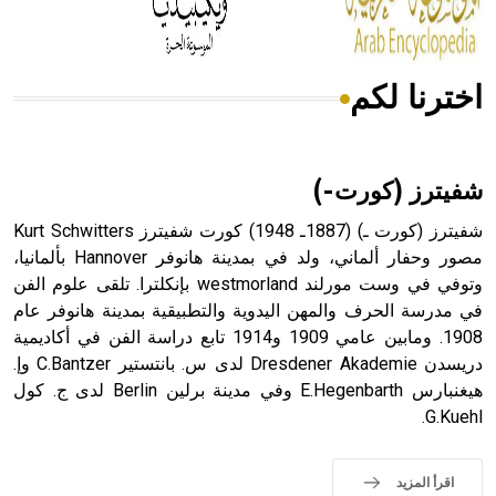
أجود أنواعه، ويمتاز بكبر الحجم ويسمى الش
اخترنا لكم
هل تعلم أن الأبسيد كلمة فرنسية اللفظ تم اعتمادها مصطلحاً
أثرياً يستخدم في العمارة عموماً وفي العمارة الدينية الخاصة
بالكنائس خصوصاً، وفي الإنكليزية أب
شفيترز (كورت-)
شفيترز (كورت ـ) (1887ـ 1948) كورت شفيترز Kurt Schwitters
مصور وحفار ألماني، ولد في بمدينة هانوفر Hannover بألمانيا،
وتوفي في وست مورلند westmorland بإنكلترا. تلقى علوم الفن
- هل تعلم أن أبجر Abgar اسم معروف جيداً يعود إلى عدد من
الملوك الذين حكموا مدينة إديسا (الرها) من أبجر الأول وحتى
في مدرسة الحرف والمهن اليدوية والتطبيقية بمدينة هانوفر عام
التاسع، وهم ينتسبون إلى أسرة أوسروين
1908. ومابين عامي 1909 و1914 تابع دراسة الفن في أكاديمية
دريسدن Dresdener Akademie لدى س. بانتستير C.Bantzer وإ.
هيغنبارس E.Hegenbarth وفي مدينة برلين Berlin لدى ج. كول
G.Kuehl.
- هل تعلم أن الأبجدية الكنعانية تتألف من /22/ علامة كتابية
sign تكتب منفصلة غير متصلة، وتعتمد المبدأ الأكوروفوني،
اقرأ المزيد