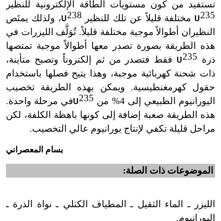
تستفيد من كون مستويات الطاقة الإلكترونية للنظير
238
235
مختلفة قليلاً عن تلك للنظير
، ولذلك يمتَص
U
U
x
x
النظيران أطوالاً موجية مختلفة قليلاً. تُوَلَّف الليزرات في
هذه الطريقة بصورة تصدر معها أطوالاً موجية تمتصها
235
ذرة
فقط فتصدر من ثم إلكتروناً وتصبح متأينة،
U
x
ذات شحنة كهربائية موجبة، وهذا يتيح فصلها باستخدام
حقول كهرمغنطيسية. ويمكن بهذه الطريقة تخصيب
235
اليورانيوم الطبيعي إلى 4% من
في مرحلة واحدة.
U
x
هذه الطريقة صعبة إضافة إلى كونها باهظة الكلفة، لكن
مراحل قليلة تكفي لإنتاج يورانيوم عالي التخصيب.
بسام المعصراني
الموضوعات ذات الصلة:
الليزر ـ الماء الثقيل ـ المطياف الكتلي ـ نواة الذرة ـ
اليورانيوم.