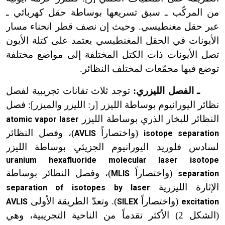
من المركّب ـ سبق تسريعها بوساطة حقل كهربائي ـ
عبر حقل مغنطيسي. وحيث إن نصف قطر انحناء مسار
الأيونات في الحقل المغنطيسي يعتمد على كتلة الأيون
تصل الأيونات ذات الكتل المختلفة إلى مواضع مختلفة
توضع فيها مجمّعات لمختلف النظائر.
ـ الفصل الليزري:
توجد ثلاث تقانات تجريبية لفصل
نظائر اليورانيوم بوساطة الليزر [ر: الليزر والميزر]: فصل
النظائر للبخار الذري بوساطة الليزر
atomic vapor laser
(واختصاراً
)، وفصل النظائر
AVLIS
isotope separation
لسادس فلوريد اليورانيوم الجزيئي بوساطة الليزر
uranium hexafluoride molecular laser isotope
(واختصاراً
)، وفصل النظائر بوساطة
MLIS
separation
الإثارة الليزرية
separation of isotopes by laser
(واختصاراً
). وتعدّ الطريقة الأولى
AVLIS
SILEX
excitation
(الشكل 2) الأكثر تقدماً من الناحية التجريبية، وهي