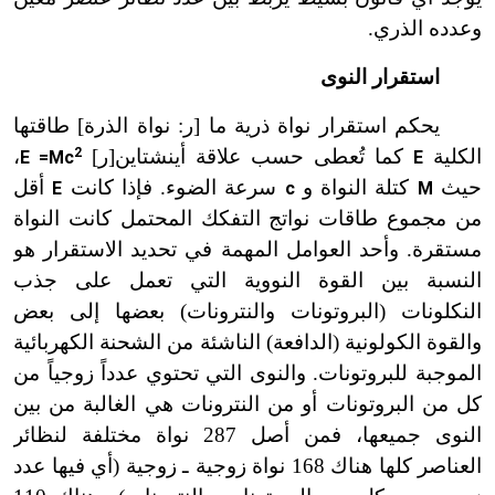
وعدده الذري.
استقرار النوى
يحكم استقرار نواة ذرية ما [ر: نواة الذرة] طاقتها
الكلية
كما تُعطى حسب علاقة أينشتاين[ر]
2
،
E =Mc
E
حيث
كتلة النواة و
سرعة الضوء. فإذا كانت
أقل
E
c
M
من مجموع طاقات نواتج التفكك المحتمل كانت النواة
مستقرة. وأحد العوامل المهمة في تحديد الاستقرار هو
النسبة بين القوة النووية التي تعمل على جذب
النكلونات (البروتونات والنترونات) بعضها إلى بعض
والقوة الكولونية (الدافعة) الناشئة من الشحنة الكهربائية
الموجبة للبروتونات. والنوى التي تحتوي عدداً زوجياً من
كل من البروتونات أو من النترونات هي الغالبة من بين
النوى جميعها، فمن أصل 287 نواة مختلفة لنظائر
العناصر كلها هناك 168 نواة زوجية ـ زوجية (أي فيها عدد