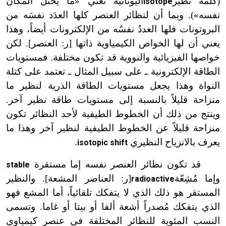
(كلمة نظير
اليونانية تعني «ما يحتل المكانَ
isotope
نفسه»). وبما أن لنظائر العنصر كلها العدَد نفسَه من
البروتونات فلها العددُ نفسُه من الإلكترونات أيضاً، وهذا
يعني أن لها الخواص الكيمياوية ذاتها [ر: العنصر]. لكن
خواصها الفيزيائية والنووية قد تكون مختلفة. فمستويات
الطاقة الإلكترونية ـ على سبيل المثال ـ تعتمد على كتلة
النواة وهذا يجعل مستويات الطاقة الذرية لنظير ما
منزاحة قليلاً بالنسبة إلى مستويات طاقة نظير آخر.
وينتج من ذلك أن الخطوط الطيفية لأحد النظائر تكون
منزاحة قليلاً عن الخطوط الطيفية لنظير آخر وهذا ما
يعرف بالانزياح النظيري
.
isotopic shift
قد تكون نظائر العنصر نفسه إما مستقرة
stable
وإما مُشِعّة
[ر: العناصر المشعة]. والنظير
radioactive
المستقر هو ذلك الذي لا يتفكك تلقائياً، أما المشع فهو
الذي يتفكك مُصدراً أشعة ألفا أو بيتا أو غاما. وتسمى
النسب المئوية للنظائر المختلفة في عنصر كيمياوي