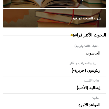
شراء النسخة الورقية
البحوث الأكثر قراءة
التقنيات (التكنولوجية)
الحاسوب
التاريخ و الجغرافية و الآثار
ريئونيون (جزيرة-)
الآداب اللاتينية
إيطالية (الأدب)
القانون
- هل تعلم أن الأبلق نوع من الفنون الهندسية التي ارتبطت
بالعمارة الإسلامية في بلاد الشام ومصر خاصة، حيث يحرص
القواعد الآمرة
المعمار على بناء مداميكه وخاصة في الواجهات