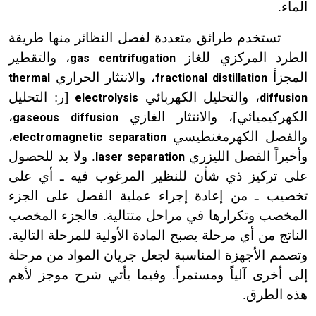
الماء.
تستخدم طرائق متعددة لفصل النظائر منها طريقة
الطرد المركزي للغاز
، والتقطير
gas centrifugation
المجزأ
، والانتثار الحراري
thermal
fractional distillation
، والتحليل الكهربائي
[ر: التحليل
electrolysis
diffusion
الكهركيميائي]، والانتثار الغازي
،
gaseous diffusion
والفصل الكهرمغنطيسي
،
electromagnetic separation
وأخيراً الفصل الليزري
. ولا بد للحصول
laser separation
على تركيز ذي شأن للنظير المرغوب فيه ـ أي على
تخصيب ـ من إعادة إجراء عملية الفصل على الجزء
المخصب وتكرارها في مراحل متتالية. فالجزء المخصب
الناتج من أي مرحلة يصبح المادة الأولية للمرحلة التالية.
وتصمم الأجهزة المناسبة لجعل جريان المواد من مرحلة
إلى أخرى آلياً ومستمراً. وفيما يأتي شرح موجز لأهم
هذه الطرق.