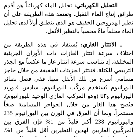
ـ
التحليل الكهربائي:
تحليل الماء كهربائياً هو أقدم
طرائق إنتاج الماء الثقيل. وتعتمد هذه الطريقة على أن
نظير الهدروجين الخفيف هو الذي ينطلق أولاً لدى تحليل
الماء مخلفاً ماءً مخصباً بالنظير الأثقل.
ـ الانتثار الغازي:
يُستفاد في هذه الطريقة من
اختلاف سرعة انتثار الغازات ذات الأوزان الجزيئية
المختلفة. إذ تتناسب سرعة انتثار غاز ما عكساً مع الجذر
التربيعي للكتلة. فتنتثر الجزيئات الخفيفة من خلال حاجز
مسامي أسرع من تلك الأثقل منها. ففي فصل نظائر
اليورانيوم يُستخدم مركّب اليورانيوم، سادس فلوريد
اليورانيوم
(وهو المركب الغازي الوحيد لليورانيوم).
UF
6
فيُضخ هذا الغاز من خلال الحواجز المسامية ضخاً
مستمراً. وبما أن الفرق في الوزن بين اليورانيوم 235
واليورانيوم 238 أكبر قليلاً من 1% فإن الفرق بين
المركّبين الغازيين لهذين النظيرين أقل قليلاً من 1%.