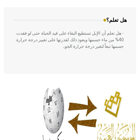
هل تعلم؟
- هل تعلم أن الإبل تستطيع البقاء على قيد الحياة حتى لو فقدت
40% من ماء جسمها ويعود ذلك لقدرتها على تغيير درجة حرارة
جسمها تبعاً لتغير درجة حرارة الجو،
- هل تعلم أن أبقراط كتب في الطب أربعة مؤلفات هي:
الحكم، الأدلة، تنظيم التغذية، ورسالته في جروح الرأس. ويعود
له الفضل بأنه حرر الطب من الدين والفلسفة.
- هل تعلم أن المرجان إفراز حيواني يتكون في البحر ويتركب
من مادة كربونات الكلسيوم، وهو أحمر أو شديد الحمرة وهو