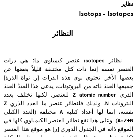
نظاير
هيئة الموسوعة العربية تطلق موسوعات جديدة في عام 2026
Isotops - Isotopes
النظائر
نظائر
عنصر كيمياوي ما؛ هي ذرات
isotopes
العنصر نفسه إنما ذات كتل مختلفة قليلاً بعضها عن
بعضها الآخر. تحتوي نوى هذه الذرات [ر: نواة الذرة]
جميعها العددَ ذاته من البروتونات، يدعى هذا العددُ العددَ
الذري
للعنصر، لكنها تختلف بعدد
Z atomic number
النترونات
. ولذلك فلنظائر عنصر ما العدد الذري
Z
N
نفسه، إنما لها أعداد كتلية
مختلفة (العدد الكتلي
A
). وعلى هذا تقع نظائر العنصر الكيمياوي كلها في
A=Z+N
الموقع ذاته في الجدول الدوري [ر] هو موقع هذا العنصر