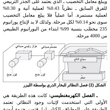
ويبلغ معامل التخصيب ـ الذي يعتمد على الجذر التربيعي
للفرق السابق ـ نظرياً 0.43% لعملية آنية و 0.30%
لعملية مستمرة. أما عملياً فلا يبلغ معامل التخصيب
سوى نحو 0.14% لكل مرحلة. ولذلك لا بد لإنتاج يورانيوم
235 مخصَّب بنسبة 99% ابتداء من اليورانيوم الطبيعي
من 4000 مرحلة.
الشكل (2) فصل النظائر للبخار الذري بواسطة الليزر
ـ الفصل الكهرمغنطيسي:
كانت هذه الطريقة هي
الأولى التي استخدمت لإثبات وجود النظائر. تعتمد
الطريقة على المطياف الكتلي [ر]. فتمرر حزمة أيونية