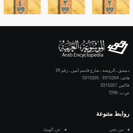
دمشق ـ الروضة ـ شارع قاسم أمين ـ رقم 39
هاتف: 3315204 - 3315205
فاكس: 3315207
ص.ب: 7296
روابط متنوعة
من نحن
عن الهيئة