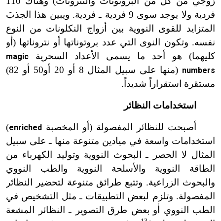
زوجي من كل من البروتونات والنترونات) وهناك 110
فردية ولا يوجد سوى 9 فردية ـ فردية. ويبين هذا الجذبَ
المتزايد للقوى النووية بين أزواج النكلونات من النوع
نفسه. وتكون النوى التي عدد بروتوناتها أو نتروناتها (أو
كليهما) هو أحد ما يسمى الأعداد السحرية
magic
(منها على سبيل المثال 8 أو 20 أو50 أو 82)
numbers
مستقرة استقراراً شديداً.
استخدامات النظائر
أصبحت للنظائر المفصولة (أو المخصبة
)
enriched
استخدامات واسعة في ميادين متنوعة منها ـ على سبيل
المثال لا الحصر ـ البحوث النووية وتوليد الكهرباء من
الطاقة النووية والأسلحة النووية والطب النووي
والبحوث الزراعية. وتتبع طرائق متنوعة لتحضير النظائر
المفصولة. وتلزم لبعض التطبيقات ـ مثل التشخيص في
الطب النووي أو بعض طرق التصوير ـ النظائر المشعة