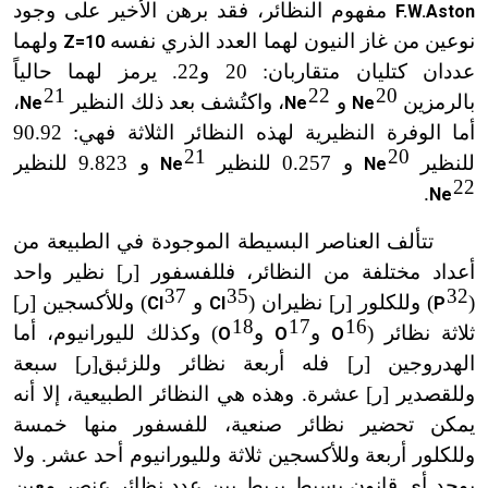
مفهوم النظائر، فقد برهن الأخير على وجود
F.W.Aston
نوعين من غاز النيون لهما العدد الذري نفسه
ولهما
Z=10
عددان كتليان متقاربان: 20 و22. يرمز لهما حالياً
21
22
20
بالرمزين
و
، واكتُشف بعد ذلك النظير
،
Ne
Ne
Ne
x
x
x
أما الوفرة النظيرية لهذه النظائر الثلاثة فهي: 90.92
21
20
للنظير
و 0.257 للنظير
و 9.823 للنظير
Ne
Ne
x
x
22
.
Ne
x
تتألف العناصر البسيطة الموجودة في الطبيعة من
أعداد مختلفة من النظائر، فللفسفور [ر] نظير واحد
37
35
32
(
) وللكلور [ر] نظيران (
و
) وللأكسجين [ر]
Cl
Cl
P
x
x
x
18
17
16
ثلاثة نظائر (
و
و
) وكذلك لليورانيوم، أما
O
O
O
x
x
x
الهدروجين [ر] فله أربعة نظائر وللزئبق[ر] سبعة
وللقصدير [ر] عشرة. وهذه هي النظائر الطبيعية، إلا أنه
يمكن تحضير نظائر صنعية، للفسفور منها خمسة
وللكلور أربعة وللأكسجين ثلاثة ولليورانيوم أحد عشر. ولا
يوجد أي قانون بسيط يربط بين عدد نظائر عنصر معين