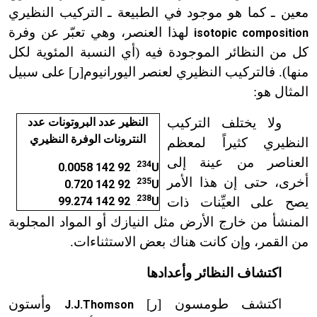
معين ـ كما هو موجود في الطبيعة ـ التركيب النظيري
لهذا العنصر، وهي تعبّر عن وفرة
isotopic composition
كل من النظائر الموجودة فيه (أي النسبة المئوية لكل
منها). فالتركيب النظيري لعنصر اليورانيوم[ر] على سبيل
المثال هو:
ولا يختلف التركيب
النظير عدد البروتونات عدد
النترونات الوفرة النظيري
النظيري كثيراً لمعظم
العناصر من عينة إلى
234
92 142 0.0058
U
x
أخرى، حتى إن هذا الأمر
235
92 142 0.720
U
x
238
يصح على العيِّنات ذات
U
92 142 99.274
x
المنشأ من خارج الأرض مثل النيازك أو المواد المجلوبة
من القمر، وإن كانت هناك بعض الاستثناءات.
اكتشاف النظائر وأعدادها
اكتشف طومسون [ر]
وأستون
J.J.Thomson