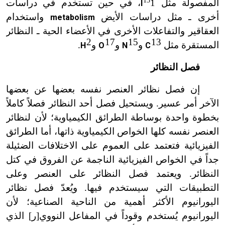
13
المفصولة مثل
1
، في حين تستخدم في دراسات
I
x
أخرى
ـ
مثل دراسات الأيض
واستخدام
metabolism
العقاقير والتفاعلات الأخرى في الأعضاء الحية ـ النظائر
2
17
15
13
المستقرة مثل
و
و
و
.
H
O
N
C
x
x
x
x
فصل النظائر
إن فصل نظائر العنصر نفسه بعضها عن بعضها
الآخر أمر عسير. ويستحيل فصل أحد النظائر فصلاً كاملاً
بخطوة واحدة بوساطة الطرائق الكيمياوية؛ لأن لنظائر
العنصر نفسه كلها الخواص الكيمياوية ذاتها، أما الطرائق
الفيزيائية فتعتمد على العموم على الاختلافات الضئيلة
جداً في الخواص الفيزيائية الناجمة عن الفروق في كتل
النظائر. ويعتمد فصل النظائر على العنصر وعلى
التطبيقات التي سيستخدم فيها. ويُعدّ فصل نظائر
اليورانيوم الأكثر أهمية من الناحية الصناعية؛ لأن
اليورانيوم يُستخدم وقوداً في المفاعل النووي[ر] الذي