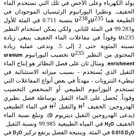
يولد الكهرباء وعلى الأخص في تلك التي تستخدم الماء
الخفيف. ونظيرا اليورانيوم الرئيسيان الموجودان في
238
235
الطبيعة هما
و
بنسبة 0.711 في المئة للأول
U
U
x
x
و99.283 في المئة للثاني. ولكي يمكن استخدام النظير
235
x
وقوداً في مفاعلات الماء الخفيف ينبغي زيادة
U
نسبته المئوية حتى 2 إلى 5. وتدعى عملية زيادة
235
المحتوى من النظير
تخصيب اليورانيوم
uranium
U
x
. ومثال ثان على فصل النظائر هو إنتاج الماء
enrichment
الثقيل الذي يُستخدم - بسبب ميزاته الاستثنائية في
تبطيء النترونات - مهدئاً في بعض أنواع المفاعلات التي
تستخدم اليورانيوم الطبيعي أو المنخفض التخصيب
وقوداً. يُحصل على الماء الثقيل بوساطة فصل نظيري
2
1
الهدروجين: الخفيف
والثقيل
في الماء الطبيعى
H
H
x
x
(يدعى الهدروجين الثقيل ديتريوم
). وتبلغ نسبة الماء
D
الخفيف
في المياه الطبيعية 99.985 ونسبة الثقيل
H
O
2
في المئة. وبنتيجة الفصل يرتفع تركيز
في
D
O
0.015:D
O
2
2